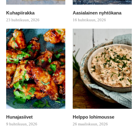
Kuhapiirakka
Aasialainen nyhtökana
23 huhtikuun, 2026
16 huhtikuun, 2026
Hunajasiivet
Helppo lohimousse
9 huhtikuun, 2026
26 maaliskuun, 2026