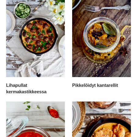
Lihapullat
Pikkelöidyt kantarellit
kermakastikkeessa