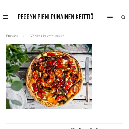
Etusivu
Värikäs kevätpiirakka