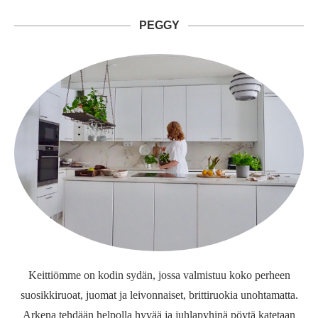
PEGGY
Keittiömme on kodin sydän, jossa valmistuu koko perheen
suosikkiruoat, juomat ja leivonnaiset, brittiruokia unohtamatta.
Arkena tehdään helpolla hyvää ja juhlapyhinä pöytä katetaan