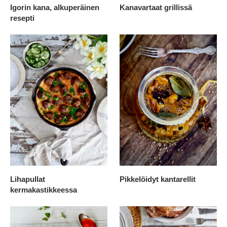
Igorin kana, alkuperäinen
Kanavartaat grillissä
resepti
Lihapullat
Pikkelöidyt kantarellit
kermakastikkeessa