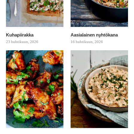
Kuhapiirakka
Aasialainen nyhtökana
23 huhtikuun, 2026
16 huhtikuun, 2026