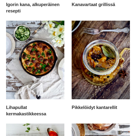
Igorin kana, alkuperäinen
Kanavartaat grillissä
resepti
Lihapullat
Pikkelöidyt kantarellit
kermakastikkeessa