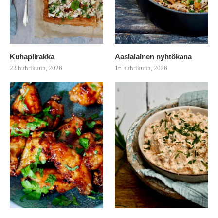
Kuhapiirakka
Aasialainen nyhtökana
23 huhtikuun, 2026
16 huhtikuun, 2026