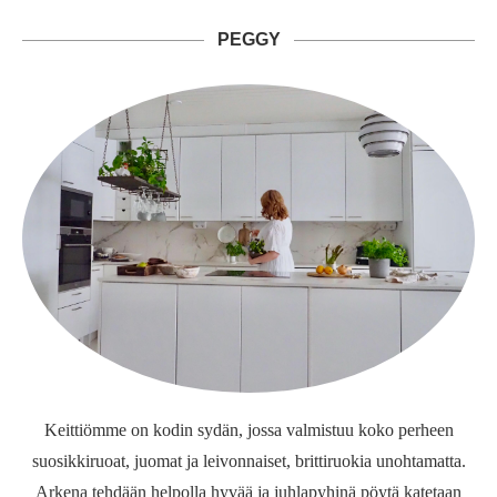
PEGGY
Keittiömme on kodin sydän, jossa valmistuu koko perheen
suosikkiruoat, juomat ja leivonnaiset, brittiruokia unohtamatta.
Arkena tehdään helpolla hyvää ja juhlapyhinä pöytä katetaan