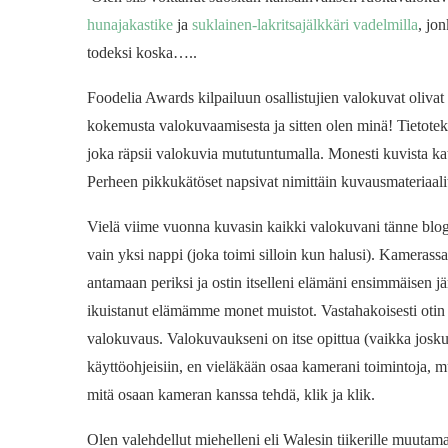
hunajakastike
ja
suklainen-lakritsajälkkäri vadelmilla
, jo
todeksi koska…..
Foodelia Awards kilpailuun osallistujien valokuvat olivat
kokemusta valokuvaamisesta ja sitten olen minä! Tietotekn
joka räpsii valokuvia mututuntumalla. Monesti kuvista k
Perheen pikkukätöset napsivat nimittäin kuvausmateriaali
Vielä viime vuonna kuvasin kaikki valokuvani tänne blogi
vain yksi nappi (joka toimi silloin kun halusi). Kamerassa
antamaan periksi ja ostin itselleni elämäni ensimmäisen j
ikuistanut elämämme monet muistot. Vastahakoisesti otin k
valokuvaus. Valokuvaukseni on itse opittua (vaikka joskus
käyttöohjeisiin, en vieläkään osaa kamerani toimintoja, m
mitä osaan kameran kanssa tehdä, klik ja klik.
Olen valehdellut miehelleni eli Walesin tiikerille muut