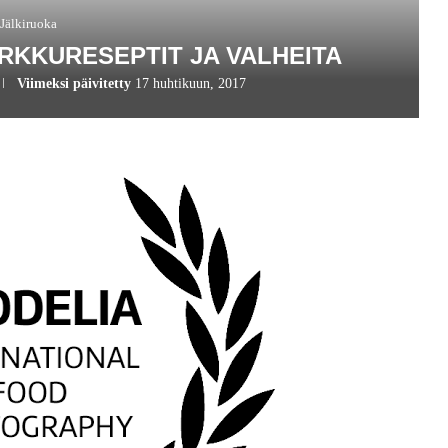
Jälkiruoka
RKKURESEPTIT JA VALHEITA
Viimeksi päivitetty
17 huhtikuun, 2017