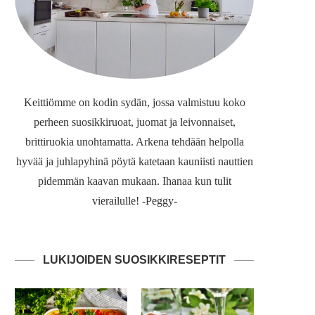
Keittiömme on kodin sydän, jossa valmistuu koko
perheen suosikkiruoat, juomat ja leivonnaiset,
brittiruokia unohtamatta. Arkena tehdään helpolla
hyvää ja juhlapyhinä pöytä katetaan kauniisti nauttien
pidemmän kaavan mukaan. Ihanaa kun tulit
vierailulle! -Peggy-
LUKIJOIDEN SUOSIKKIRESEPTIT