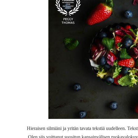
Hieraisen silmiäni ja yritän tavata tekstiä uudelleen. Teks
Olen siis voittanut suositun kansainvälisen ruokavalokuv