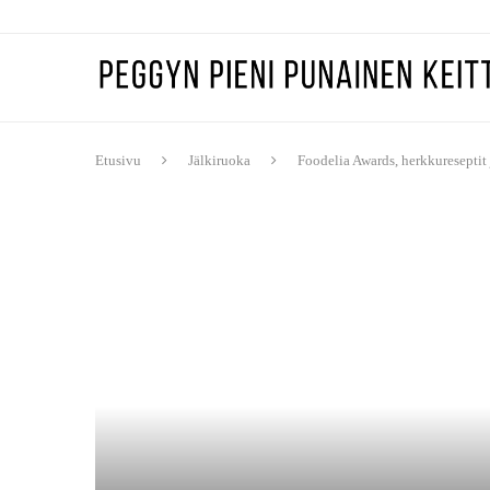
Etusivu
Jälkiruoka
Foodelia Awards, herkkureseptit 