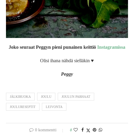
Joko seuraat Peggyn pieni punainen keittiö
Instagramissa
Olisi ihana nähdä sielläkin ♥
Peggy
JÄLKIRUOKA
JOULU
JOULUN PARHAAT
JOULURESEPTIT
LEIVONTA
0 kommentti
0