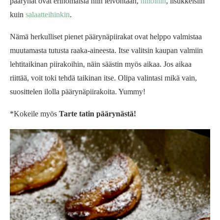
päärynät ovat erinomaisia niin leivontaan,
hilloihin
, lisukkeisiin
kuin
salaatteihinkin
.
Nämä herkulliset pienet päärynäpiirakat ovat helppo valmistaa
muutamasta tutusta raaka-aineesta. Itse valitsin kaupan valmiin
lehtitaikinan piirakoihin, näin säästin myös aikaa. Jos aikaa
riittää, voit toki tehdä taikinan itse. Olipa valintasi mikä vain,
suosittelen ilolla päärynäpiirakoita. Yummy!
*Kokeile myös
Tarte tatin päärynästä!