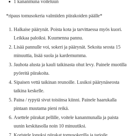
1 kananmuna voiteluun
*ripaus tomusokeria valmiiden piirakoiden päälle*
Halkaise päärynät. Poista kota ja tarvittaessa myös kuori.
Leikkaa paloiksi. Kuumenna pannu.
Lisää pannulle voi, sokeri ja päärynät. Sekoita seosta 15
minuuttia, lisää suola ja kardemumma.
Jauhota alusta ja kauli taikinasta ohut levy. Painele muotilla
pyöreitä piirakoita.
Sipaisen vettä taikinan reunoille. Lusikoi päärynäseosta
taikina keskelle.
Paina / rypytä sivut toisiinsa kiinni. Painele haarukalla
pintaan muutama pieni reikä.
Asettele piirakat pellille, voitele kananmunalla ja paista
uunin keskitasolla noin 10 minuutiksi.
Koristele lopuksi piirakat tomusokerilla ja tarjoile.