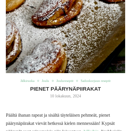
Jälkiruoka
Joulu
Joulureseptit
Sadonkorjuun reseptit
PIENET PÄÄRYNÄPIIRAKAT
10 lokakuun, 2024
Päältä ihanan rapeat ja sisältä täyteläisen pehmeät, pienet
päärynäpiirakat vievät hetkessä kielen mennessään! Kypsät