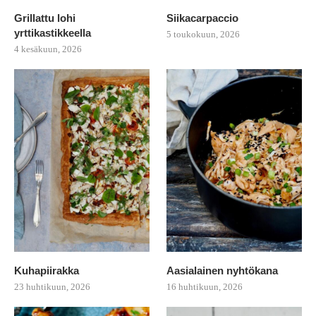
Grillattu lohi
Siikacarpaccio
yrttikastikkeella
5 toukokuun, 2026
4 kesäkuun, 2026
Kuhapiirakka
Aasialainen nyhtökana
23 huhtikuun, 2026
16 huhtikuun, 2026