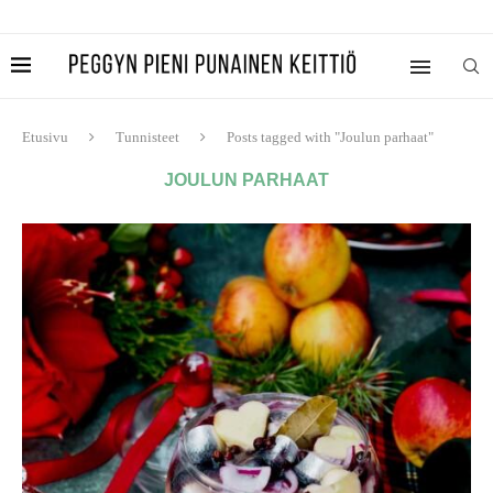
Etusivu
Tunnisteet
Posts tagged with "Joulun parhaat"
JOULUN PARHAAT