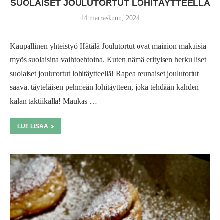
SUOLAISET JOULUTORTUT LOHITÄYTTEELLÄ
14 marraskuun, 2024
Kaupallinen yhteistyö Hätälä Joulutortut ovat mainion makuisia
myös suolaisina vaihtoehtoina. Kuten nämä erityisen herkulliset
suolaiset joulutortut lohitäytteellä! Rapea reunaiset joulutortut
saavat täyteläisen pehmeän lohitäytteen, joka tehdään kahden
kalan taktiikalla! Maukas …
LUE LISÄÄ