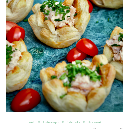
Joulu
Joulureseptit
Kalaruoka
Uusivuosi