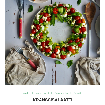
Joulu
Joulureseptit
Kasvisruoka
Salaatti
KRANSSISALAATTI