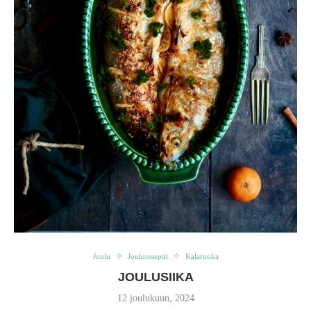
Joulu
Joulureseptit
Kalaruoka
JOULUSIIKA
12 joulukuun, 2024