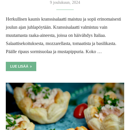
9 joulukuun, 2024
Herkullisen kaunis kranssisalaatti maistuu ja sopii erinomaisesti
joulun ajan juhlapöytään. Kranssisalaatti valmistuu vain
muutamasta raaka-aineesta, joissa on häivähdys Italiaa.
Salaattisekoituksesta, mozzarellasta, tomaatista ja basilikasta.
Päälle ripaus sormisuolaa ja mustapippuria. Koko …
LUE LISÄÄ