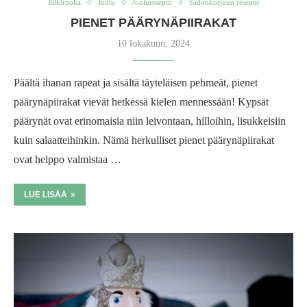
Jälkiruoka
Joulu
Joulureseptit
Sadonkorjuun reseptit
PIENET PÄÄRYNÄPIIRAKAT
10 lokakuun, 2024
Päältä ihanan rapeat ja sisältä täyteläisen pehmeät, pienet
päärynäpiirakat vievät hetkessä kielen mennessään! Kypsät
päärynät ovat erinomaisia niin leivontaan, hilloihin, lisukkeisiin
kuin salaatteihinkin. Nämä herkulliset pienet päärynäpiirakat
ovat helppo valmistaa …
LUE LISÄÄ