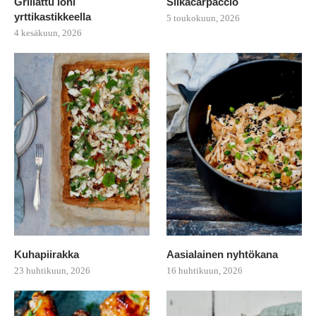
Grillattu lohi
Siikacarpaccio
yrttikastikkeella
5 toukokuun, 2026
4 kesäkuun, 2026
Kuhapiirakka
Aasialainen nyhtökana
23 huhtikuun, 2026
16 huhtikuun, 2026