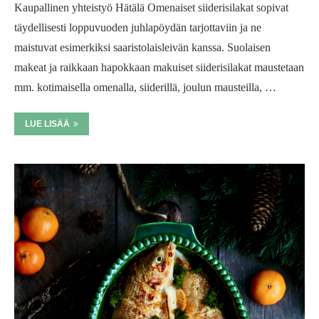
Kaupallinen yhteistyö Hätälä Omenaiset siiderisilakat sopivat
täydellisesti loppuvuoden juhlapöydän tarjottaviin ja ne
maistuvat esimerkiksi saaristolaisleivän kanssa. Suolaisen
makeat ja raikkaan hapokkaan makuiset siiderisilakat maustetaan
mm. kotimaisella omenalla, siiderillä, joulun mausteilla, …
LUE LISÄÄ