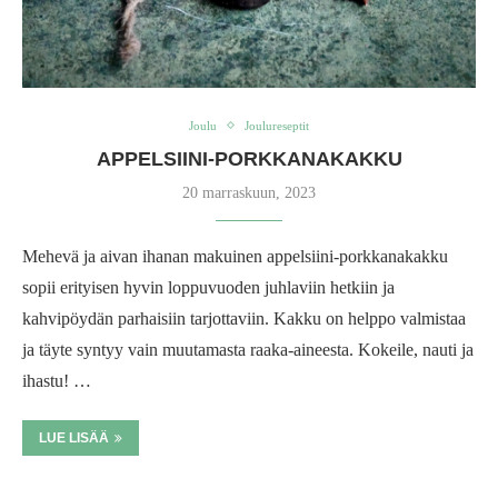
Joulu
Joulureseptit
APPELSIINI-PORKKANAKAKKU
20 marraskuun, 2023
Mehevä ja aivan ihanan makuinen appelsiini-porkkanakakku
sopii erityisen hyvin loppuvuoden juhlaviin hetkiin ja
kahvipöydän parhaisiin tarjottaviin. Kakku on helppo valmistaa
ja täyte syntyy vain muutamasta raaka-aineesta. Kokeile, nauti ja
ihastu! …
LUE LISÄÄ