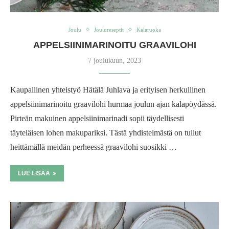
Joulu
Joulureseptit
Kalaruoka
APPELSIINIMARINOITU GRAAVILOHI
7 joulukuun, 2023
Kaupallinen yhteistyö Hätälä Juhlava ja erityisen herkullinen
appelsiinimarinoitu graavilohi hurmaa joulun ajan kalapöydässä.
Pirteän makuinen appelsiinimarinadi sopii täydellisesti
täyteläisen lohen makupariksi. Tästä yhdistelmästä on tullut
heittämällä meidän perheessä graavilohi suosikki …
LUE LISÄÄ