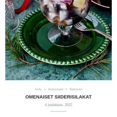
Joulu
Joulureseptit
Kalaruoka
OMENAISET SIIDERISILAKAT
4 joulukuun, 2025