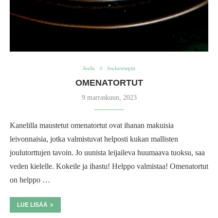
Joulu
Joulureseptit
OMENATORTUT
9 marraskuun, 2023
Kanelilla maustetut omenatortut ovat ihanan makuisia
leivonnaisia, jotka valmistuvat helposti kukan mallisten
joulutorttujen tavoin. Jo uunista leijaileva huumaava tuoksu, saa
veden kielelle. Kokeile ja ihastu! Helppo valmistaa! Omenatortut
on helppo …
LUE LISÄÄ