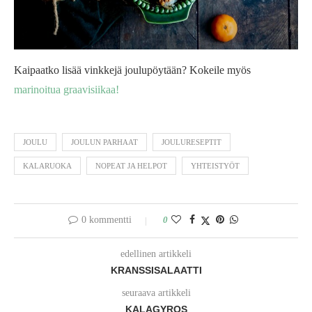
Kaipaatko lisää vinkkejä joulupöytään? Kokeile myös
marinoitua graavisiikaa!
JOULU
JOULUN PARHAAT
JOULURESEPTIT
KALARUOKA
NOPEAT JA HELPOT
YHTEISTYÖT
0 kommentti
0
edellinen artikkeli
KRANSSISALAATTI
seuraava artikkeli
KALAGYROS