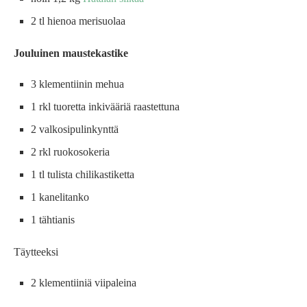
2 tl hienoa merisuolaa
Jouluinen maustekastike
3 klementiinin mehua
1 rkl tuoretta inkivääriä raastettuna
2 valkosipulinkynttä
2 rkl ruokosokeria
1 tl tulista chilikastiketta
1 kanelitanko
1 tähtianis
Täytteeksi
2 klementiiniä viipaleina