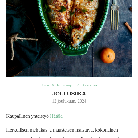
Joulu
Joulureseptit
Kalaruoka
JOULUSIIKA
12 joulukuun, 2024
Kaupallinen yhteistyö
Hätälä
Herkullisen mehukas ja mausteisen maistuva, kokonainen