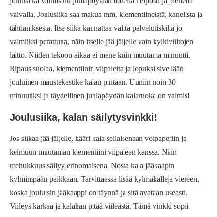
joulusiika valmistuu juhlapöytään todella helposti ja pienellä
vaivalla. Joulusiika saa makua mm. klementiineistä, kanelista ja
tähtianiksesta. Itse siika kannattaa valita palvelutiskiltä jo
valmiiksi perattuna, näin itselle jää jäljelle vain kylkiviiltojen
laitto. Niiden tekoon aikaa ei mene kuin muutama minuutti.
Ripaus suolaa, klementiinin viipaleita ja lopuksi sivellään
jouluinen maustekastike kalan pintaan. Uuniin noin 30
minuutiksi ja täydellinen juhlapöydän kalaruoka on valmis!
Joulusiika, kalan säilytysvinkki!
Jos siikaa jää jäljelle, kääri kala sellaisenaan voipaperiin ja
kelmuun muutaman klementiini viipaleen kanssa.
Näin
mehukkuus säilyy erinomaisena. Nosta kala jääkaapin
kylmimpään paikkaan. Tarvittaessa lisää kylmäkalleja viereen,
koska jouluisin jääkaappi on täynnä ja sitä avataan useasti.
Viileys karkaa ja kalahan pitää viileästä. Tämä vinkki sopii