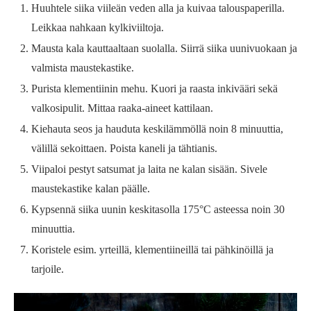
Huuhtele siika viileän veden alla ja kuivaa talouspaperilla.
Leikkaa nahkaan kylkiviiltoja.
Mausta kala kauttaaltaan suolalla. Siirrä siika uunivuokaan ja
valmista maustekastike.
Purista klementiinin mehu. Kuori ja raasta inkivääri sekä
valkosipulit. Mittaa raaka-aineet kattilaan.
Kiehauta seos ja hauduta keskilämmöllä noin 8 minuuttia,
välillä sekoittaen. Poista kaneli ja tähtianis.
Viipaloi pestyt satsumat ja laita ne kalan sisään. Sivele
maustekastike kalan päälle.
Kypsennä siika uunin keskitasolla 175°C asteessa noin 30
minuuttia.
Koristele esim. yrteillä, klementiineillä tai pähkinöillä ja
tarjoile.