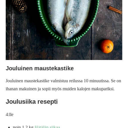
Jouluinen maustekastike
Jouluinen maustekastike valmistuu reilussa 10 minuutissa. Se on
ihanan makuinen ja sopii myös muiden kalojen makupariksi.
Joulusiika resepti
4:lle
noin 1,2 kg
Hätälän siikaa