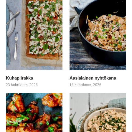
Kuhapiirakka
Aasialainen nyhtökana
23 huhtikuun, 2026
16 huhtikuun, 2026