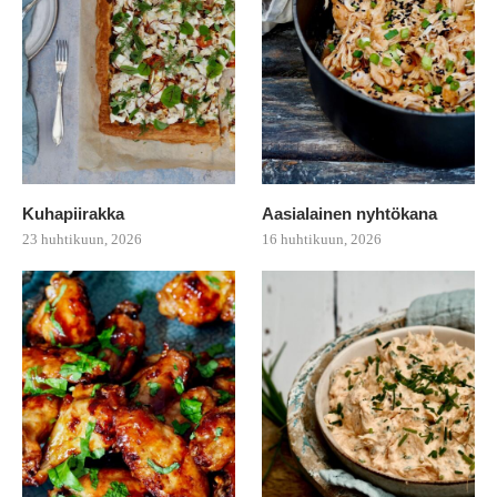
Kuhapiirakka
Aasialainen nyhtökana
23 huhtikuun, 2026
16 huhtikuun, 2026