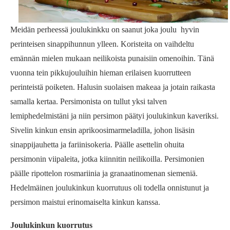
Meidän perheessä joulukinkku on saanut joka joulu hyvin
perinteisen sinappihunnun ylleen. Koristeita on vaihdeltu
emännän mielen mukaan neilikoista punaisiin omenoihin. Tänä
vuonna tein pikkujouluihin hieman erilaisen kuorrutteen
perinteistä poiketen. Halusin suolaisen makeaa ja jotain raikasta
samalla kertaa. Persimonista on tullut yksi talven
lemiphedelmistäni ja niin persimon päätyi joulukinkun kaveriksi.
Sivelin kinkun ensin aprikoosimarmeladilla, johon lisäsin
sinappijauhetta ja fariinisokeria. Päälle asettelin ohuita
persimonin viipaleita, jotka kiinnitin neilikoilla. Persimonien
päälle ripottelon rosmariinia ja granaatinomenan siemeniä.
Hedelmäinen joulukinkun kuorrutuus oli todella onnistunut ja
persimon maistui erinomaiselta kinkun kanssa.
Joulukinkun kuorrutus