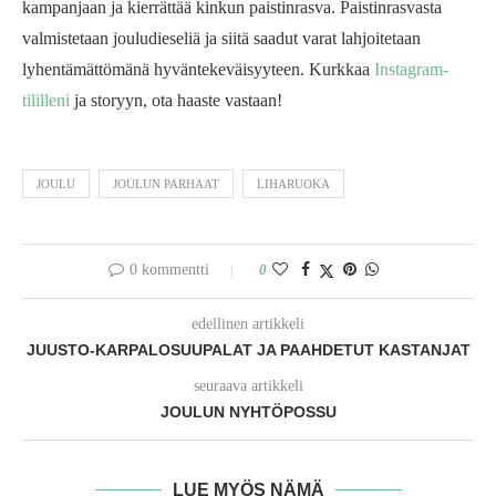
kampanjaan ja kierrättää kinkun paistinrasva. Paistinrasvasta
valmistetaan jouludieseliä ja siitä saadut varat lahjoitetaan
lyhentämättömänä hyväntekeväisyyteen. Kurkkaa
Instagram-
tililleni
ja storyyn, ota haaste vastaan!
JOULU
JOULUN PARHAAT
LIHARUOKA
0 kommentti
0
edellinen artikkeli
JUUSTO-KARPALOSUUPALAT JA PAAHDETUT KASTANJAT
seuraava artikkeli
JOULUN NYHTÖPOSSU
LUE MYÖS NÄMÄ