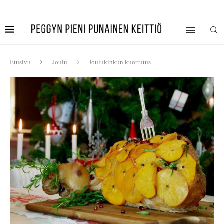
Etusivu
Joulu
Joulukinkun kuorrutus