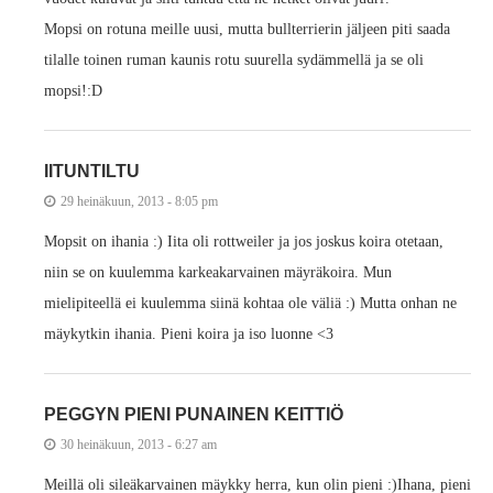
Mopsi on rotuna meille uusi, mutta bullterrierin jäljeen piti saada
tilalle toinen ruman kaunis rotu suurella sydämmellä ja se oli
mopsi!:D
IITUNTILTU
29 heinäkuun, 2013 - 8:05 pm
Mopsit on ihania :) Iita oli rottweiler ja jos joskus koira otetaan,
niin se on kuulemma karkeakarvainen mäyräkoira. Mun
mielipiteellä ei kuulemma siinä kohtaa ole väliä :) Mutta onhan ne
mäykytkin ihania. Pieni koira ja iso luonne <3
PEGGYN PIENI PUNAINEN KEITTIÖ
30 heinäkuun, 2013 - 6:27 am
Meillä oli sileäkarvainen mäykky herra, kun olin pieni :)Ihana, pieni