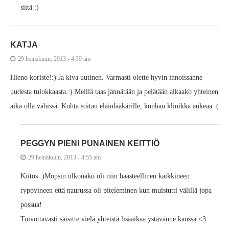
siitä :)
KATJA
29 heinäkuun, 2013 - 4:39 am
Hieno koriste!:) Ja kiva uutinen. Varmasti olette hyvin innoissanne
uudesta tulokkaasta.:) Meillä taas jännätään ja pelätään alkaako yhteinen
aika olla vähissä. Kohta soitan eläinlääkärille, kunhan klinikka aukeaa.:(
PEGGYN PIENI PUNAINEN KEITTIÖ
29 heinäkuun, 2013 - 4:55 am
Kiitos :)Mopsin ulkonäkö oli niin haasteellinen kaikkineen
ryppyineen että naurussa oli piteleminen kun muistutti välillä jopa
possua!
Toivottavasti saisitte vielä yhteistä lisäaikaa ystävänne kanssa <3