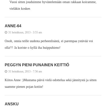
Vuosi sitten jouduimme hyvästelemään oman rakkaan koiramme,
vieläkin koskee.
ANNE-64
31 heinäkuun, 2013 - 3:55 am
Oooh, onnia teille uudesta perheenlisästä, ei parempaa ystävää voi
olla!!! Ja koriste o kyllä iha huippuhieno!
PEGGYN PIENI PUNAINEN KEITTIÖ
31 heinäkuun, 2013 - 7:56 am
Kiitos Anne :)Muutama päivä vielä odottelua sekä jännitystä ja sitten
saamme pienen pojan kotiin!
ANSKU