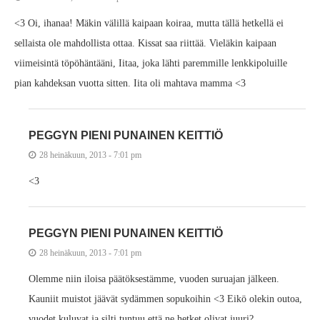
<3 Oi, ihanaa! Mäkin välillä kaipaan koiraa, mutta tällä hetkellä ei
sellaista ole mahdollista ottaa. Kissat saa riittää. Vieläkin kaipaan
viimeisintä töpöhäntääni, Iitaa, joka lähti paremmille lenkkipoluille
pian kahdeksan vuotta sitten. Iita oli mahtava mamma <3
PEGGYN PIENI PUNAINEN KEITTIÖ
28 heinäkuun, 2013 - 7:01 pm
<3
PEGGYN PIENI PUNAINEN KEITTIÖ
28 heinäkuun, 2013 - 7:01 pm
Olemme niin iloisa päätöksestämme, vuoden suruajan jälkeen.
Kauniit muistot jäävät sydämmen sopukoihin <3 Eikö olekin outoa,
vuodet kuluvat ja silti tuntuu että ne hetket olivat juuri?