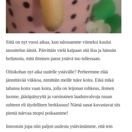
Siitä on nyt vuosi aikaa, kun talossamme viimeksi kuului
tassuttelun ääniä. Päivittäin vielä kaipaan sitä iloa ja hännän
heilutusta, mitä ihmisen paras ystävä tuo tullessaan.
Olisikohan nyt aika uudelle ystävälle? Perheemme elää
jännittävää viikkoa, nimittäin meille tulee koira. Eikä mikä
tahansa koira vaan koira, jolla on leijonan rohkeus, iloinen
luonne, jääräpäisyyttä ja varsinainen laadunvalvoja ruuan
suhteen eli täydellinen herkkusuu! Nämä sanat kuvastavat siis
pientä tulevaa mopsi poikaamme!
Innostuin jopa niin paljon uudesta ystävästämme, että tein