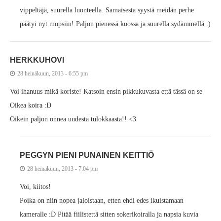
vippeltäjä, suurella luonteella. Samaisesta syystä meidän perhe
päätyi nyt mopsiin! Paljon pienessä koossa ja suurella sydämmellä :)
HERKKUHOVI
28 heinäkuun, 2013 - 6:55 pm
Voi ihanuus mikä koriste! Katsoin ensin pikkukuvasta että tässä on se
Oikea koira :D
Oikein paljon onnea uudesta tulokkaasta!! <3
PEGGYN PIENI PUNAINEN KEITTIÖ
28 heinäkuun, 2013 - 7:04 pm
Voi, kiitos!
Poika on niin nopea jaloistaan, etten ehdi edes ikuistamaan
kameralle :D Pitää fiilistettä sitten sokerikoiralla ja napsia kuvia