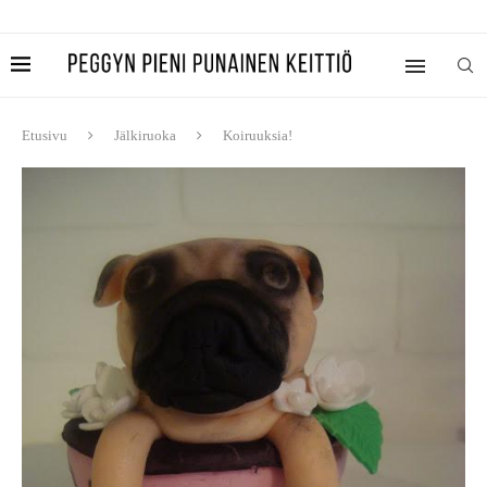
Etusivu
Jälkiruoka
Koiruuksia!