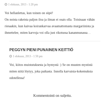
1 elokuun, 2013 - 1:20 pm
Voi hellanlettas, kun toinen on söpö!
On noista rakeista paljon iloa ja ilman ei osais olla. Toisinaan vähän
riesaakin, kun kaivaa koirankarvaa avaamattomasta margariinista ja
ihmettelee, miten karvoja voi olla just rikotussa kananmunassa…
PEGGYN PIENI PUNAINEN KEITTIÖ
1 elokuun, 2013 - 1:59 pm
Voi, kiitos muistutuksesta ja hymystä :) Se on muuten mystistä
miten niitä löytyy, joka paikasta. Innolla karvaisia-kokemuksia
odotellessa!
Kommentointi on suljettu.