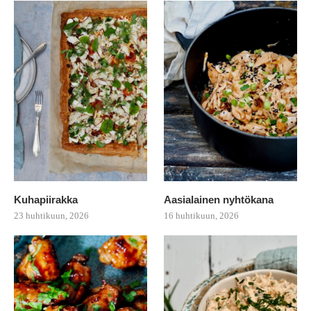
Kuhapiirakka
Aasialainen nyhtökana
23 huhtikuun, 2026
16 huhtikuun, 2026