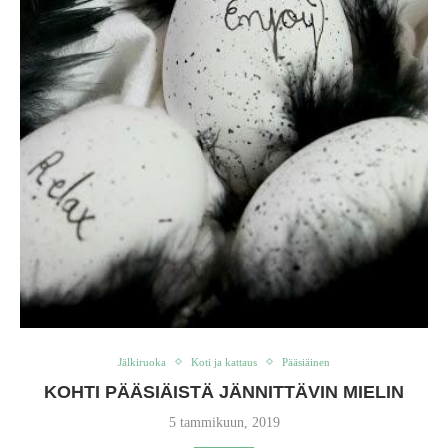
Jälkiruoka
Koti ja kattaus
Pääsiäinen
KOHTI PÄÄSIÄISTÄ JÄNNITTÄVIN MIELIN
5 tammikuun, 2019