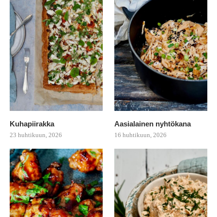
Kuhapiirakka
Aasialainen nyhtökana
23 huhtikuun, 2026
16 huhtikuun, 2026