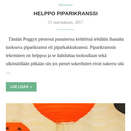
Jälkiruoka
HELPPO PIPARIKRANSSI
15 marraskuun, 2017
Tänään Peggyn pienessä punaisessa keittiössä tehdään ihanalta
tuoksuva piparikranssi eli piparkakkukranssi. Piparikranssin
tekeminen on helppoa ja se ilahduttaa tuoksullaan sekä
ulkönäöllään pitkään siis jos pienet sokerihiiret eivät nakerra sitä
…
LUE LISÄÄ