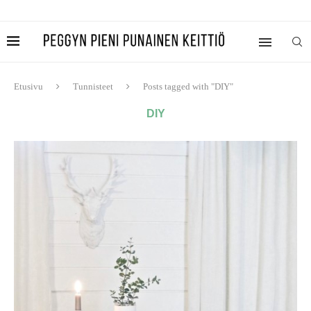
Etusivu
Tunnisteet
Posts tagged with "DIY"
DIY