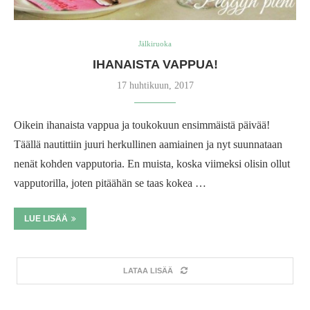
Jälkiruoka
IHANAISTA VAPPUA!
17 huhtikuun, 2017
Oikein ihanaista vappua ja toukokuun ensimmäistä päivää!
Täällä nautittiin juuri herkullinen aamiainen ja nyt suunnataan
nenät kohden vapputoria. En muista, koska viimeksi olisin ollut
vapputorilla, joten pitäähän se taas kokea …
LUE LISÄÄ
LATAA LISÄÄ