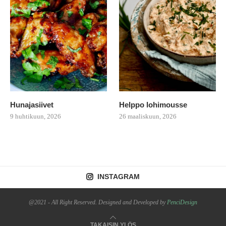
Hunajasiivet
Helppo lohimousse
9 huhtikuun, 2026
26 maaliskuun, 2026
INSTAGRAM
@2021 - All Right Reserved. Designed and Developed by
PenciDesign
TAKAISIN YLÖS