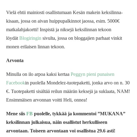
Vielä ehtii mainiosti osallistumaan Kesän makein keksilinna-
kisaan, jossa on aivan huippupalkinnot jaossa, esim. 5000€
matkalahjakortti! Inspistä ja niksejä keksilinnan tekoon
löydät
Blogiringin
sivulta, jossa on bloggajien parhaat vinkit
monen erilaisen linnan tekoon.
Arvonta
Minulla on ilo arpoa kaksi kertaa
Peggyn pieni punaisen
Facebook
in puolella Mondelez-tuotepaketti, jonka arvo on n. 30
€. Tuotepaketti sisältää reilun määrän keksejä ja suklaata, NAM!
Ensimmäisen arvonnan voitti Heli, onnea!
Mene siis
FB
puolelle, tykkää ja kommentoi ”MUKANA”
keksilinnan julkaisua, näin osallistut herkulliseen
arvontaan. Toiseen arvontaan voi osallistua 29.6 asti!