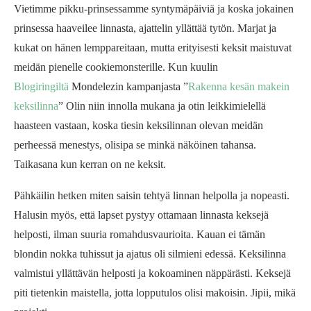
Vietimme pikku-prinsessamme syntymäpäiviä ja koska jokainen
prinsessa haaveilee linnasta, ajattelin yllättää tytön. Marjat ja
kukat on hänen lemppareitaan, mutta erityisesti keksit maistuvat
meidän pienelle cookiemonsterille. Kun kuulin
Blogiringiltä
Mondelezin kampanjasta ”
Rakenna kesän makein
keksilinna
” Olin niin innolla mukana ja otin leikkimielellä
haasteen vastaan, koska tiesin keksilinnan olevan meidän
perheessä menestys, olisipa se minkä näköinen tahansa.
Taikasana kun kerran on ne keksit.
Pähkäilin hetken miten saisin tehtyä linnan helpolla ja nopeasti.
Halusin myös, että lapset pystyy ottamaan linnasta keksejä
helposti, ilman suuria romahdusvaurioita. Kauan ei tämän
blondin nokka tuhissut ja ajatus oli silmieni edessä. Keksilinna
valmistui yllättävän helposti ja kokoaminen näppärästi. Keksejä
piti tietenkin maistella, jotta lopputulos olisi makoisin. Jipii, mikä