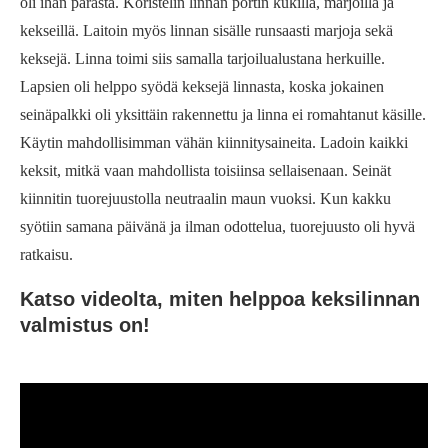
oli ihan parasta. Koristelin linnan portin kukilla, marjoilla ja
kekseillä. Laitoin myös linnan sisälle runsaasti marjoja sekä
keksejä. Linna toimi siis samalla tarjoilualustana herkuille.
Lapsien oli helppo syödä keksejä linnasta, koska jokainen
seinäpalkki oli yksittäin rakennettu ja linna ei romahtanut käsille.
Käytin mahdollisimman vähän kiinnitysaineita. Ladoin kaikki
keksit, mitkä vaan mahdollista toisiinsa sellaisenaan. Seinät
kiinnitin tuorejuustolla neutraalin maun vuoksi. Kun kakku
syötiin samana päivänä ja ilman odottelua, tuorejuusto oli hyvä
ratkaisu.
Katso videolta, miten helppoa keksilinnan
valmistus on!