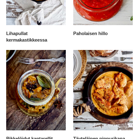
Lihapullat
Paholaisen hillo
kermakastikkeessa
Pikkelöidyt kantarellit
Täyteläinen pippurikana