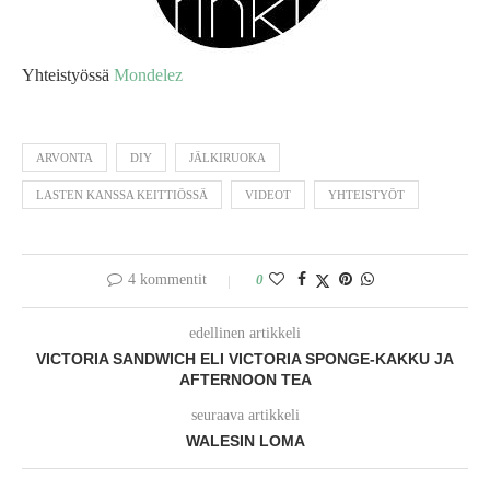
Yhteistyössä
Mondelez
ARVONTA
DIY
JÄLKIRUOKA
LASTEN KANSSA KEITTIÖSSÄ
VIDEOT
YHTEISTYÖT
4 kommentit
0
edellinen artikkeli
VICTORIA SANDWICH ELI VICTORIA SPONGE-KAKKU JA
AFTERNOON TEA
seuraava artikkeli
WALESIN LOMA