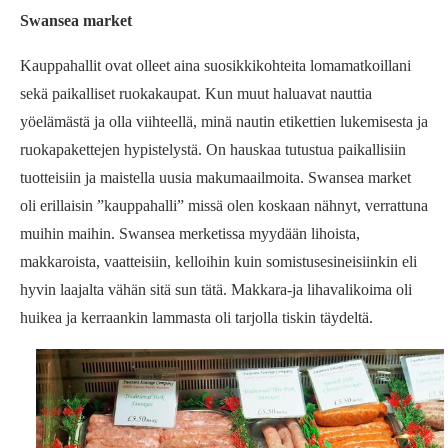
Swansea market
Kauppahallit ovat olleet aina suosikkikohteita lomamatkoillani
sekä paikalliset ruokakaupat. Kun muut haluavat nauttia
yöelämästä ja olla viihteellä, minä nautin etikettien lukemisesta ja
ruokapakettejen hypistelystä. On hauskaa tutustua paikallisiin
tuotteisiin ja maistella uusia makumaailmoita. Swansea market
oli erillaisin ”kauppahalli” missä olen koskaan nähnyt, verrattuna
muihin maihin. Swansea merketissa myydään lihoista,
makkaroista, vaatteisiin, kelloihin kuin somistusesineisiinkin eli
hyvin laajalta vähän sitä sun tätä. Makkara-ja lihavalikoima oli
huikea ja kerraankin lammasta oli tarjolla tiskin täydeltä.