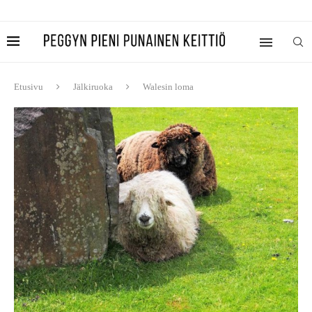
Etusivu
Jälkiruoka
Walesin loma