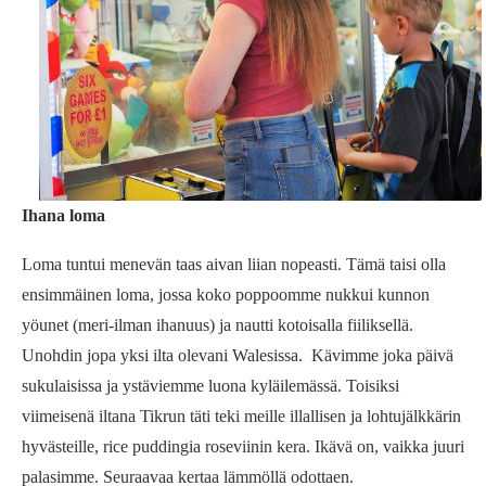
Ihana loma
Loma tuntui menevän taas aivan liian nopeasti. Tämä taisi olla
ensimmäinen loma, jossa koko poppoomme nukkui kunnon
yöunet (meri-ilman ihanuus) ja nautti kotoisalla fiiliksellä.
Unohdin jopa yksi ilta olevani Walesissa. Kävimme joka päivä
sukulaisissa ja ystäviemme luona kyläilemässä. Toisiksi
viimeisenä iltana Tikrun täti teki meille illallisen ja lohtujälkkärin
hyvästeille, rice puddingia roseviinin kera. Ikävä on, vaikka juuri
palasimme. Seuraavaa kertaa lämmöllä odottaen.