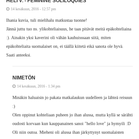
HELI V. - FEMININE SOLILOQUIES
14 kesäkuun, 2016 - 12:57 pm
Ihania kuvia, tuli mielihalu matkustaa tuonne!
Jännä juttu tuo ns. ylikohteliaisuus, he taas pitävät meitä epäkohteliaina
:). Ainakin yksi kaverini oli vähän kauhuisssaan siitä, miten
epäkohteliaita suomalaiset on, ei täällä kiitetä eikä sanota ole hyvä.
Saati anteeksi.
NIMETÖN
14 kesäkuun, 2016 - 1:34 pm
Minäkin haluaisin jo pakata matkalaukun uudelleen ja lähteä reisuun
:)
Olen oppinut kohteliaan puheen jo ihan alussa, mutta kyllä se särähti
oudosti korvaan kun kauppanainen sanoi "hello love" ja hymyili :D
Oli niin outoa. Mieheni oli alussa ihan järkyttynyt suomalaisten