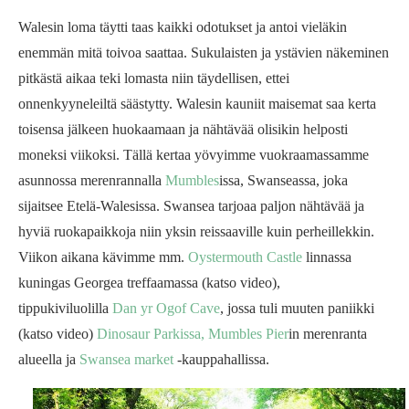
Walesin loma täytti taas kaikki odotukset ja antoi vieläkin
enemmän mitä toivoa saattaa. Sukulaisten ja ystävien näkeminen
pitkästä aikaa teki lomasta niin täydellisen, ettei
onnenkyyneleiltä säästytty. Walesin kauniit maisemat saa kerta
toisensa jälkeen huokaamaan ja nähtävää olisikin helposti
moneksi viikoksi. Tällä kertaa yövyimme vuokraamassamme
asunnossa merenrannalla
Mumbles
issa, Swanseassa, joka
sijaitsee Etelä-Walesissa. Swansea tarjoaa paljon nähtävää ja
hyviä ruokapaikkoja niin yksin reissaaville kuin perheillekkin.
Viikon aikana kävimme mm.
Oystermouth Castle
linnassa
kuningas Georgea treffaamassa (katso video),
tippukiviluolilla
Dan yr Ogof Cave
, jossa tuli muuten paniikki
(katso video)
Dinosaur Parkissa,
Mumbles Pier
in merenranta
alueella ja
Swansea market
-kauppahallissa.