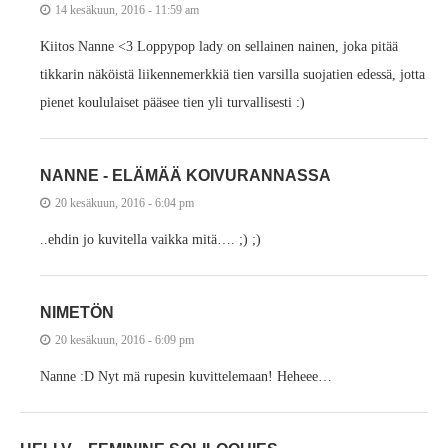
14 kesäkuun, 2016 - 11:59 am
Kiitos Nanne <3 Loppypop lady on sellainen nainen, joka pitää
tikkarin näköistä liikennemerkkiä tien varsilla suojatien edessä, jotta
pienet koululaiset pääsee tien yli turvallisesti :)
NANNE - ELÄMÄÄ KOIVURANNASSA
20 kesäkuun, 2016 - 6:04 pm
..ehdin jo kuvitella vaikka mitä…. ;) ;)
NIMETÖN
20 kesäkuun, 2016 - 6:09 pm
Nanne :D Nyt mä rupesin kuvittelemaan! Heheee…