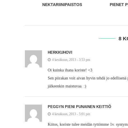
STOS
PIENET PÄÄRYNÄPIIRAKAT
PUMP
8 
HERKKUHOVI
4 kesäkuun, 2013 - 3:53 pm
Oi kuinka ihana koriste! <3
Sen piirakan voit aivan hyvin tehdä jo edellisenä
jälkeenkin maistuvaa. :)
PEGGYN PIENI PUNAINEN KEITTIÖ
4 kesäkuun, 2013 - 5:01 pm
Kiitos, koriste tulee meidän tyttömme 1v. synt