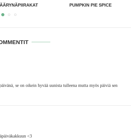
KIN PIE SPICE
SUKLAAPANNUKAKUT
KOMMENTIT
 päivänä, se on oikein hyvää uunista tulleena mutta myös päiviä sen
ymäpäiväkakkuun <3