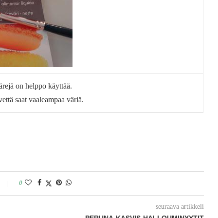
rejä on helppo käyttää.
vettä saat vaaleampaa väriä.
0
seuraava artikkeli
PERUNA-KASVIS-HALLOUMINYYTIT