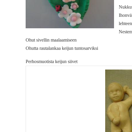
Nukkuv
Ihonvä
lehteen
Nestemä
Ohut sivellin maalaamiseen
Ohutta rautalankaa keijun tuntosarviksi
Perhosmuotista keijun siivet