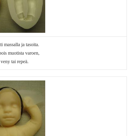
i massalla ja tasoita.
ois muotista varoen,
 veny tai repeä.