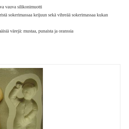
a vauva silikonimuotti
ristä sokerimassaa keijuun sekä vihreää sokerimassaa kukan
isiä värejä: mustaa, punaista ja oranssia