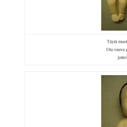
Täytä muott
Ota vauva p
jottei