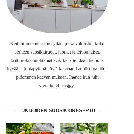
Keittiömme on kodin sydän, jossa valmistuu koko
perheen suosikkiruoat, juomat ja leivonnaiset,
brittiruokia unohtamatta. Arkena tehdään helpolla
hyvää ja juhlapyhinä pöytä katetaan kauniisti nauttien
pidemmän kaavan mukaan. Ihanaa kun tulit
vierailulle! -Peggy-
LUKIJOIDEN SUOSIKKIRESEPTIT