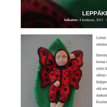
LEPPÄKE
Julkaistu:
4 kesäkuun, 2013
Lennä l
odottav
Innost
kertaa 
tytön t
silloin
helppo
sitä se
makuuhu
Koriste