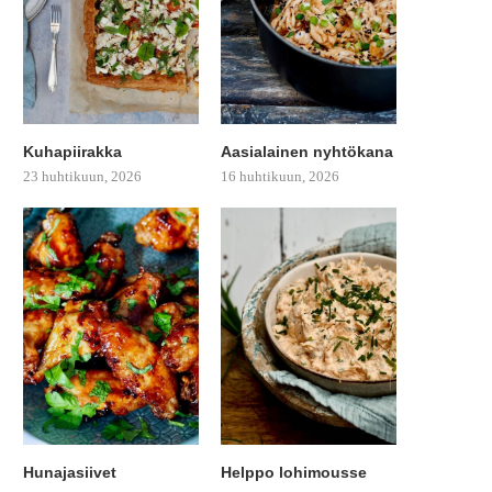
Kuhapiirakka
Aasialainen nyhtökana
23 huhtikuun, 2026
16 huhtikuun, 2026
Hunajasiivet
Helppo lohimousse