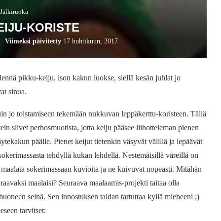
Jälkiruoka
IJU-KORISTE
Viimeksi päivitetty
17 huhtikuun, 2017
ennä pikku-keiju, ison kakun luokse, siellä kesän juhlat jo
at sinua.
uin jo toistamiseen tekemään nukkuvan leppäkerttu-koristeen. Tällä
tein siivet perhosmuotista, jotta keiju pääsee liihotteleman pienen
äytekakun päälle. Pienet keijut tietenkin väsyvät välillä ja lepäävät
 sokerimassasta tehdyllä kukan lehdellä. Nestemäisillä väreillä on
 maalata sokerimassaan kuvioita ja ne kuivuvat nopeasti. Mitähän
uraavaksi maalaisi? Seuraava maalaamis-projekti taitaa olla
oneen seinä. Sen innostuksen taidan tartuttaa kyllä mieheeni ;)
eseen tarvitset: