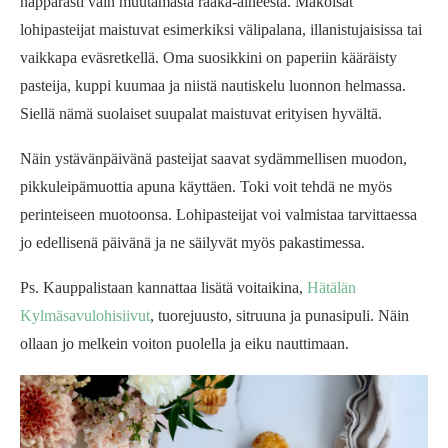
näppärästi vain muutamasta raaka-aineesta. Makoisat
lohipasteijat maistuvat esimerkiksi välipalana, illanistujaisissa tai
vaikkapa eväsretkellä. Oma suosikkini on paperiin kääräisty
pasteija, kuppi kuumaa ja niistä nautiskelu luonnon helmassa.
Siellä nämä suolaiset suupalat maistuvat erityisen hyvältä.
Näin ystävänpäivänä pasteijat saavat sydämmellisen muodon,
pikkuleipämuottia apuna käyttäen. Toki voit tehdä ne myös
perinteiseen muotoonsa. Lohipasteijat voi valmistaa tarvittaessa
jo edellisenä päivänä ja ne säilyvät myös pakastimessa.
Ps. Kauppalistaan kannattaa lisätä voitaikina,
Hätälän
Kylmäsavulohisiivut
, tuorejuusto, sitruuna ja punasipuli. Näin
ollaan jo melkein voiton puolella ja eiku nauttimaan.