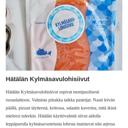
Hätälän Kylmäsavulohisiivut
Hätälän Kylmäsavulohisiivut sopivat monipuolisesti
ruoanlaittoon. Valmista piirakka taikka pasteijat. Nauti leivän
päällä, pizzan täytteenä, keitossa, salaatin kaverina, mitä ikinä
mieleesi tuleekin. Hätälän käyttövalmiit siivut aidolla
leppäpurulla kylmäsavustetusta lohesta maistuvat niin arjessa