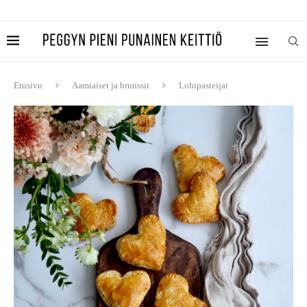
Etusivu
Aamiaiset ja brunssit
Lohipasteijat