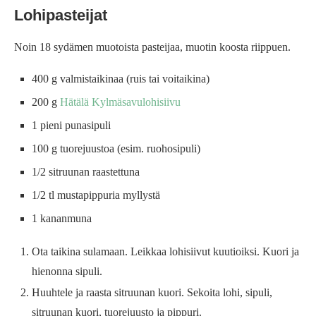
Lohipasteijat
Noin 18 sydämen muotoista pasteijaa, muotin koosta riippuen.
400 g valmistaikinaa (ruis tai voitaikina)
200 g
Hätälä Kylmäsavulohisiivu
1 pieni punasipuli
100 g tuorejuustoa (esim. ruohosipuli)
1/2 sitruunan raastettuna
1/2 tl mustapippuria myllystä
1 kananmuna
Ota taikina sulamaan. Leikkaa lohisiivut kuutioiksi. Kuori ja
hienonna sipuli.
Huuhtele ja raasta sitruunan kuori. Sekoita lohi, sipuli,
sitruunan kuori, tuorejuusto ja pippuri.