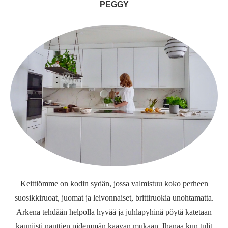
PEGGY
Keittiömme on kodin sydän, jossa valmistuu koko perheen
suosikkiruoat, juomat ja leivonnaiset, brittiruokia unohtamatta.
Arkena tehdään helpolla hyvää ja juhlapyhinä pöytä katetaan
kauniisti nauttien pidemmän kaavan mukaan. Ihanaa kun tulit