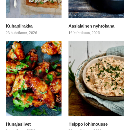
Kuhapiirakka
Aasialainen nyhtökana
23 huhtikuun, 2026
16 huhtikuun, 2026
Hunajasiivet
Helppo lohimousse