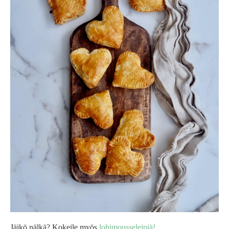
Jäikö nälkä? Kokeile myös
lohimousseleipiä!