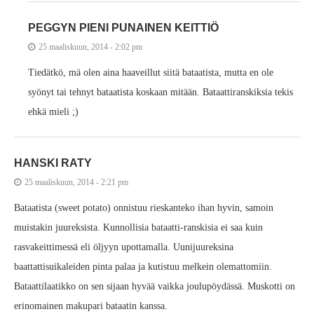
PEGGYN PIENI PUNAINEN KEITTIÖ
25 maaliskuun, 2014 - 2:02 pm
Tiedätkö, mä olen aina haaveillut siitä bataatista, mutta en ole
syönyt tai tehnyt bataatista koskaan mitään. Bataattiranskiksia tekis
ehkä mieli ;)
HANSKI RATY
25 maaliskuun, 2014 - 2:21 pm
Bataatista (sweet potato) onnistuu rieskanteko ihan hyvin, samoin
muistakin juureksista. Kunnollisia bataatti-ranskisia ei saa kuin
rasvakeittimessä eli öljyyn upottamalla. Uunijuureksina
baattattisuikaleiden pinta palaa ja kutistuu melkein olemattomiin.
Bataattilaatikko on sen sijaan hyvää vaikka joulupöydässä. Muskotti on
erinomainen makupari bataatin kanssa.