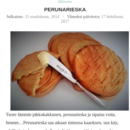
Jälkiruoka
PERUNARIESKA
Julkaistu:
25 maaliskuun, 2014
Viimeksi päivitetty
17 huhtikuun,
2017
Tuore lämmin pikkukakkunen, perunarieska ja sipaisu voita,
hmmm…Perunarieska saa aikaan minussa kaaoksen, suu käy,