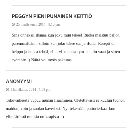
PEGGYN PIENI PUNAINEN KEITTIÖ
25 maaliskuun, 2014 - 8:10 pm
Sinä onnekas, ihanaa kun joku muu tekee! Ruoka maistuu paljon
paremmaltakin, silloin kun joku tekee sen ja iIolla! Resepti on
helppo ja nopea tehdä, ei tarvi kohottaa ym. uuniin vaan ja sitten
syömään ;) Näitä voi myös pakastaa.
ANONYYMI
1 huhtikuun, 2014 - 1:58 pm
Tekovaiheesta uupuu munan lisääminen. Oletettavasti se kuuluu tuohon
maidon, voin ja suolan kaveriksi. Nyt tekemään potturieskaa, kun
ylimääräistä muusia on kaapissa. :)