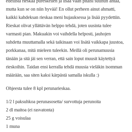
edellistä rieskaa pureskellen ja lisää vaan pitäisi suuhun ahtaa,
mutta kun se on niin hyvää! En ollut perheen ainut ahmatti,
kaikki kahdeksan rieskaa meni hujauksessa ja lisää pyydettiin.
Rieskat olivat yllättävän helppo tehdä, joten uusinta tulee
varmasti pian. Makuakin voi vaihdella helposti, jauhojen
suhdetta muuttamalla sekä taikinaan voi lisätä vaikkapa juustoa,
porkkanaa, mitä mieleen tuleekin. Meillä oli perunamuusia
tänään ja sitä jäi sen verran, että sain loput muusit käytettyä
rieskoihin. Taidan ensi kerralla tehdä muusia vieläkin isomman
määrään, saa siten kaksi kärpästä samalla iskulla :)
Ohjeesta tulee 8 kpl perunarieskaa.
1/2 l paksuhkoa perunasosetta/ survottuja perunoita
2 dl maitoa (ei rasvatonta)
25 g voisulaa
1 muna