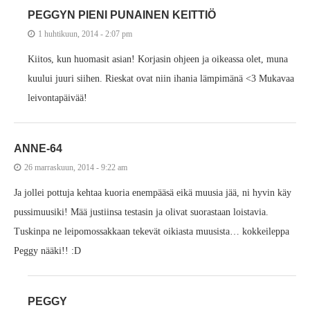
PEGGYN PIENI PUNAINEN KEITTIÖ
1 huhtikuun, 2014 - 2:07 pm
Kiitos, kun huomasit asian! Korjasin ohjeen ja oikeassa olet, muna
kuului juuri siihen. Rieskat ovat niin ihania lämpimänä <3 Mukavaa
leivontapäivää!
ANNE-64
26 marraskuun, 2014 - 9:22 am
Ja jollei pottuja kehtaa kuoria enempääsä eikä muusia jää, ni hyvin käy
pussimuusiki! Mää justiinsa testasin ja olivat suorastaan loistavia.
Tuskinpa ne leipomossakkaan tekevät oikiasta muusista… kokkeileppa
Peggy nääki!! :D
PEGGY