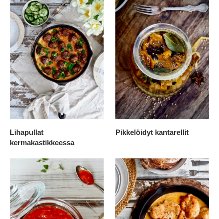
Lihapullat
Pikkelöidyt kantarellit
kermakastikkeessa