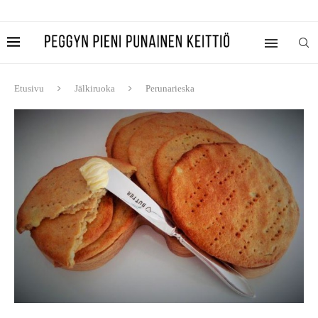
Etusivu
Jälkiruoka
Perunarieska