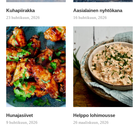
Kuhapiirakka
Aasialainen nyhtökana
23 huhtikuun, 2026
16 huhtikuun, 2026
Hunajasiivet
Helppo lohimousse
9 huhtikuun, 2026
26 maaliskuun, 2026