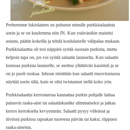
Perheemme lukiolainen on puhunut minulle purkkisalaatista
usein ja se on kuulemma niin IN. Kun ystävänikin mainitsi
asiasta, päätin kokeilla ja tehdä koululaiselle välipalaa mukaan.
Purkkisalaattia oli tosi näppärä syödä suoraan purkista, mutta
helpoin tapa on, jos voi syödä salaatin lautaselta. Kun salaatin
kumoaa purkista lautaselle, se asettuu yllättävän kauniisti ja se
on jo puoli ruokaa. Inhoan nimittäin kun salaatti muovirasiassa
näyttää usein siltä, kuin se olisi twistannut siellä koko yön.
Purkkisalaattia kerrostaessa kannattaa purkin pohjalle laittaa
painavin raaka-aine tai salaatinkastike alimmaiseksi ja jatkaa
kerros kerrokselta kevyemmin. Salaatti pysyy viileässä ja
tiiviissä purkissa rapsakan tuoreena päivän tai kaksi, riippuen
raaka-aineista.