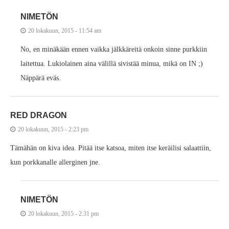
NIMETÖN
20 lokakuun, 2015 - 11:54 am
No, en minäkään ennen vaikka jälkkäreitä onkoin sinne purkkiin
laitettua. Lukiolainen aina välillä sivistää minua, mikä on IN ;)
Näppärä eväs.
RED DRAGON
20 lokakuun, 2015 - 2:23 pm
Tämähän on kiva idea. Pitää itse katsoa, miten itse keräilisi salaattiin,
kun porkkanalle allerginen jne.
NIMETÖN
20 lokakuun, 2015 - 2:31 pm