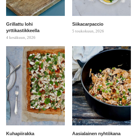
Grillattu lohi
Siikacarpaccio
yrttikastikkeella
5 toukokuun, 2026
4 kesäkuun, 2026
Kuhapiirakka
Aasialainen nyhtökana