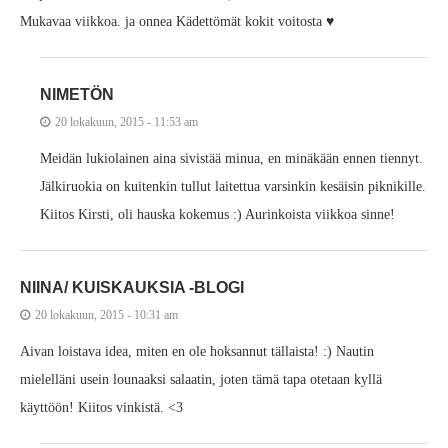
Mukavaa viikkoa. ja onnea Kädettömät kokit voitosta ♥
NIMETÖN
20 lokakuun, 2015 - 11:53 am
Meidän lukiolainen aina sivistää minua, en minäkään ennen tiennyt.
Jälkiruokia on kuitenkin tullut laitettua varsinkin kesäisin piknikille.
Kiitos Kirsti, oli hauska kokemus :) Aurinkoista viikkoa sinne!
NIINA/ KUISKAUKSIA -BLOGI
20 lokakuun, 2015 - 10:31 am
Aivan loistava idea, miten en ole hoksannut tällaista! :) Nautin
mielelläni usein lounaaksi salaatin, joten tämä tapa otetaan kyllä
käyttöön! Kiitos vinkistä. <3