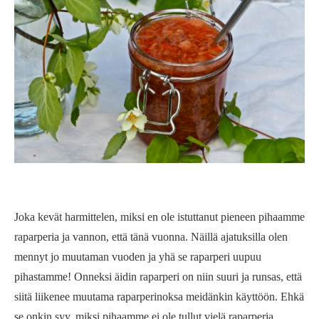
Joka kevät harmittelen, miksi en ole istuttanut pieneen pihaamme
raparperia ja vannon, että tänä vuonna. Näillä ajatuksilla olen
mennyt jo muutaman vuoden ja yhä se raparperi uupuu
pihastamme! Onneksi äidin raparperi on niin suuri ja runsas, että
siitä liikenee muutama raparperinoksa meidänkin käyttöön. Ehkä
se onkin syy, miksi pihaamme ei ole tullut vielä raparperia.