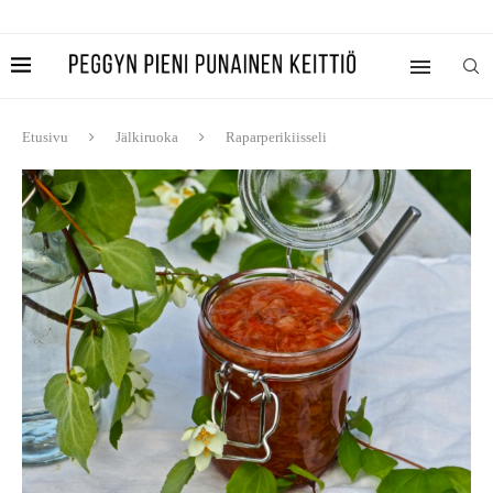
Etusivu
Jälkiruoka
Raparperikiisseli