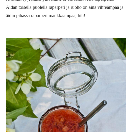
Aidan toisella puolella raparperi ja ruoho on aina vihreämpää ja
äidin pihassa raparperi maukkaampaa, hih!