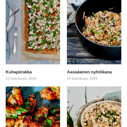
Kuhapiirakka
Aasialainen nyhtökana
23 huhtikuun, 2026
16 huhtikuun, 2026