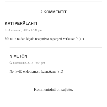
2 KOMMENTIT
KATI PERÄLAHTI
3 kesäkuun, 2015 - 12:31 pm
Mä niiin taidan käydä naapurissa raparperi varkaissa ? :) ;)
NIMETÖN
6 kesäkuun, 2015 - 6:24 pm
No, kyllä ehdottomasti kannattaan ;) :D
Kommentointi on suljettu.