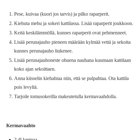
Pese, kuivaa (kuori jos tarvis) ja pilko raparperit.
Kiehuta mehu ja sokeri kattilassa. Lisää raparperit joukkoon.
Keitä keskilämmöllä, kunnes raparperit ovat pehmenneet.
Lisää perunajauho pieneen määrään kylmää vettä ja sekoita
kunnes perunajauho liukenee.
Lisää perunajauhoneste ohuena nauhana kuumaan kattilaan
koko ajan sekoittaen.
Anna kiisselin kiehahtaa niin, että se pulpahtaa. Ota kattila
pois levyltä.
Tarjoile tomusokerilla makeutetulla kermavaahdolla.
Kermavaahto
2 dl kermaa