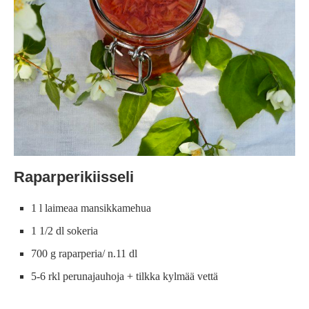
Raparperikiisseli
1 l laimeaa mansikkamehua
1 1/2 dl sokeria
700 g raparperia/ n.11 dl
5-6 rkl perunajauhoja + tilkka kylmää vettä