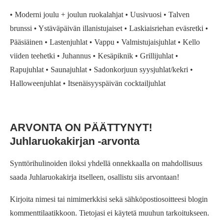
• Moderni joulu + joulun ruokalahjat • Uusivuosi • Talven
brunssi • Ystäväpäivän illanistujaiset • Laskiaisriehan eväsretki •
Pääsiäinen • Lastenjuhlat • Vappu • Valmistujaisjuhlat • Kello
viiden teehetki • Juhannus • Kesäpiknik • Grillijuhlat •
Rapujuhlat • Saunajuhlat • Sadonkorjuun syysjuhlat/kekri •
Halloweenjuhlat • Itsenäisyyspäivän cocktailjuhlat
ARVONTA ON PÄÄTTYNYT!
Juhlaruokakirjan -arvonta
Synttörihulinoiden iloksi yhdellä onnekkaalla on mahdollisuus
saada Juhlaruokakirja itselleen, osallistu siis arvontaan!
Kirjoita nimesi tai nimimerkkisi sekä sähköpostiosoitteesi blogin
kommenttilaatikkoon. Tietojasi ei käytetä muuhun tarkoitukseen.