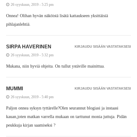
26 syyskuun, 2019 - 5:25 pm
Onnea! Olihan hyvän näköistä lisätä kattaukseen yksittäisiä
pihlajanlehtiä.
SIRPA HAVERINEN
KIRJAUDU SISÄÄN VASTATAKSESI
26 syyskuun, 2019 - 5:32 pm
Mukana, niin hyviä ohjeita. On tullut ystäville mainittua.
MUMMI
KIRJAUDU SISÄÄN VASTATAKSESI
26 syyskuun, 2019 - 5:40 pm
Paljon onnea syksyn tyttärelle?Olen seurannut blogiasi ja instaasi
kauan,joten matkan varrella mukaan on tarttunut monia juttuja. Pidän
peukkuja kirjan saamiseksi ?