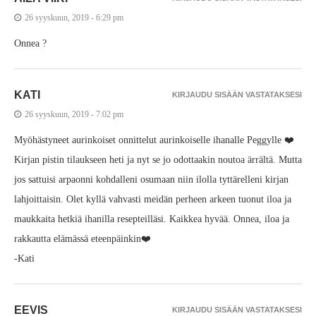
26 syyskuun, 2019 - 6:29 pm
Onnea ?
KATI
KIRJAUDU SISÄÄN VASTATAKSESI
26 syyskuun, 2019 - 7:02 pm
Myöhästyneet aurinkoiset onnittelut aurinkoiselle ihanalle Peggylle ❤️
Kirjan pistin tilaukseen heti ja nyt se jo odottaakin noutoa ärrältä. Mutta
jos sattuisi arpaonni kohdalleni osumaan niin ilolla tyttärelleni kirjan
lahjoittaisin. Olet kyllä vahvasti meidän perheen arkeen tuonut iloa ja
maukkaita hetkiä ihanilla resepteilläsi. Kaikkea hyvää. Onnea, iloa ja
rakkautta elämässä eteenpäinkin❤️
-Kati
EEVIS
KIRJAUDU SISÄÄN VASTATAKSESI