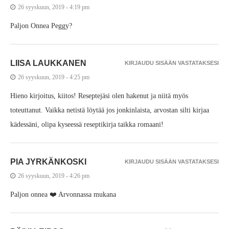
26 syyskuun, 2019 - 4:19 pm
Paljon Onnea Peggy?
LIISA LAUKKANEN
KIRJAUDU SISÄÄN VASTATAKSESI
26 syyskuun, 2019 - 4:25 pm
Hieno kirjoitus, kiitos! Reseptejäsi olen hakenut ja niitä myös
toteuttanut. Vaikka netistä löytää jos jonkinlaista, arvostan silti kirjaa
kädessäni, olipa kyseessä reseptikirja taikka romaani!
PIA JYRKÄNKOSKI
KIRJAUDU SISÄÄN VASTATAKSESI
26 syyskuun, 2019 - 4:26 pm
Paljon onnea ❤️ Arvonnassa mukana