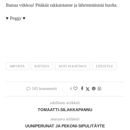
Ihanaa viikkoa! Pitäkää rakkaistanne ja lähemmäisistä huolta.
♥ Peggy ♥
ARVONTA
KATTAUS
KOTI JA KATTAUS
LIFESTYLE
105 kommentit
0
edellinen artikkeli
TOMAATTI-SILAKKAPANNU
seuraava artikkeli
UUNIPERUNAT JA PEKONI-SIPULITÄYTE