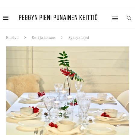
Etusivu
Koti ja kattaus
Syksyn lapsi