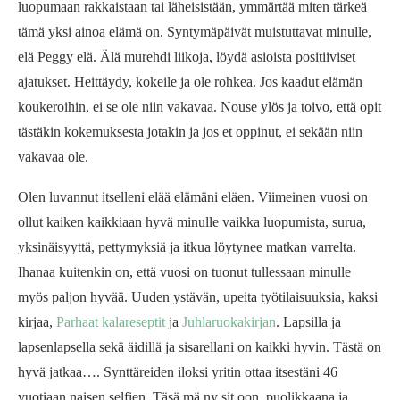
luopumaan rakkaistaan tai läheisistään, ymmärtää miten tärkeä
tämä yksi ainoa elämä on. Syntymäpäivät muistuttavat minulle,
elä Peggy elä. Älä murehdi liikoja, löydä asioista positiiviset
ajatukset. Heittäydy, kokeile ja ole rohkea. Jos kaadut elämän
koukeroihin, ei se ole niin vakavaa. Nouse ylös ja toivo, että opit
tästäkin kokemuksesta jotakin ja jos et oppinut, ei sekään niin
vakavaa ole.
Olen luvannut itselleni elää elämäni eläen. Viimeinen vuosi on
ollut kaiken kaikkiaan hyvä minulle vaikka luopumista, surua,
yksinäisyyttä, pettymyksiä ja itkua löytynee matkan varrelta.
Ihanaa kuitenkin on, että vuosi on tuonut tullessaan minulle
myös paljon hyvää. Uuden ystävän, upeita työtilaisuuksia, kaksi
kirjaa,
Parhaat kalareseptit
ja
Juhlaruokakirjan
. Lapsilla ja
lapsenlapsella sekä äidillä ja sisarellani on kaikki hyvin. Tästä on
hyvä jatkaa…. Synttäreiden iloksi yritin ottaa itsestäni 46
vuotiaan naisen selfien. Täsä mä ny sit oon, puolikkaana ja