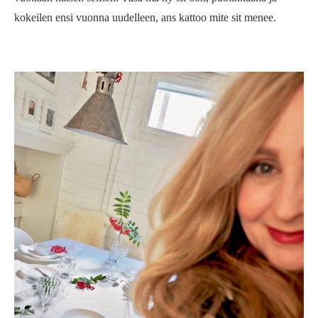
kokeilen ensi vuonna uudelleen, ans kattoo mite sit menee.