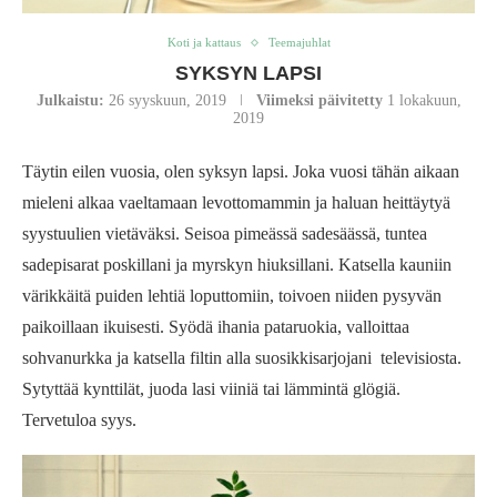
Koti ja kattaus
Teemajuhlat
SYKSYN LAPSI
Julkaistu:
26 syyskuun, 2019
Viimeksi päivitetty
1 lokakuun,
2019
Täytin eilen vuosia, olen syksyn lapsi. Joka vuosi tähän aikaan
mieleni alkaa vaeltamaan levottomammin ja haluan heittäytyä
syystuulien vietäväksi. Seisoa pimeässä sadesäässä, tuntea
sadepisarat poskillani ja myrskyn hiuksillani. Katsella kauniin
värikkäitä puiden lehtiä loputtomiin, toivoen niiden pysyvän
paikoillaan ikuisesti. Syödä ihania pataruokia, valloittaa
sohvanurkka ja katsella filtin alla suosikkisarjojani televisiosta.
Sytyttää kynttilät, juoda lasi viiniä tai lämmintä glögiä.
Tervetuloa syys.