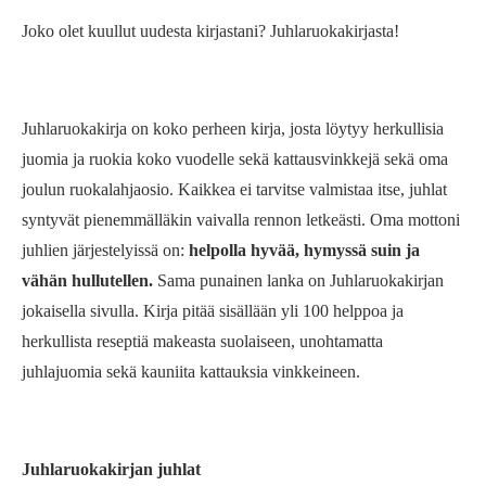
Joko olet kuullut uudesta kirjastani? Juhlaruokakirjasta!
Juhlaruokakirja on koko perheen kirja, josta löytyy herkullisia
juomia ja ruokia koko vuodelle sekä kattausvinkkejä sekä oma
joulun ruokalahjaosio. Kaikkea ei tarvitse valmistaa itse, juhlat
syntyvät pienemmälläkin vaivalla rennon letkeästi. Oma mottoni
juhlien järjestelyissä on:
helpolla hyvää, hymyssä suin ja
vähän hullutellen.
Sama punainen lanka on Juhlaruokakirjan
jokaisella sivulla. Kirja pitää sisällään yli 100 helppoa ja
herkullista reseptiä makeasta suolaiseen, unohtamatta
juhlajuomia sekä kauniita kattauksia vinkkeineen.
Juhlaruokakirjan juhlat