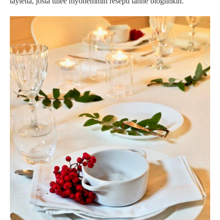
täytettä, josta tulee myöhemmin resepti tänne blogiinkin.