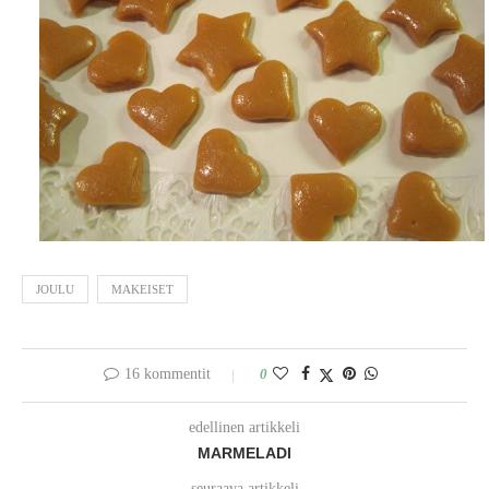
JOULU
MAKEISET
16 kommentit
0
edellinen artikkeli
MARMELADI
seuraava artikkeli