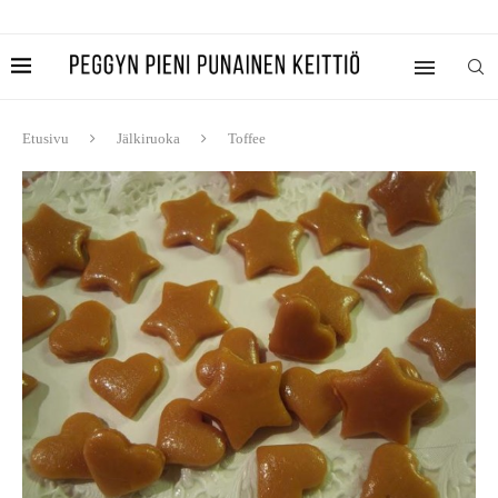
Etusivu
Jälkiruoka
Toffee