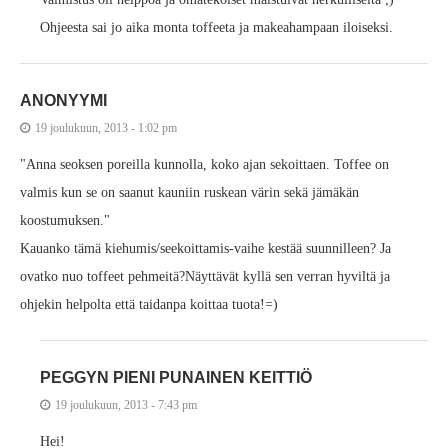
Ohjeesta sai jo aika monta toffeeta ja makeahampaan iloiseksi.
ANONYYMI
19 joulukuun, 2013 - 1:02 pm
"Anna seoksen poreilla kunnolla, koko ajan sekoittaen. Toffee on
valmis kun se on saanut kauniin ruskean värin sekä jämäkän
koostumuksen."
Kauanko tämä kiehumis/seekoittamis-vaihe kestää suunnilleen? Ja
ovatko nuo toffeet pehmeitä?Näyttävät kyllä sen verran hyviltä ja
ohjekin helpolta että taidanpa koittaa tuota!=)
PEGGYN PIENI PUNAINEN KEITTIÖ
19 joulukuun, 2013 - 7:43 pm
Hei!