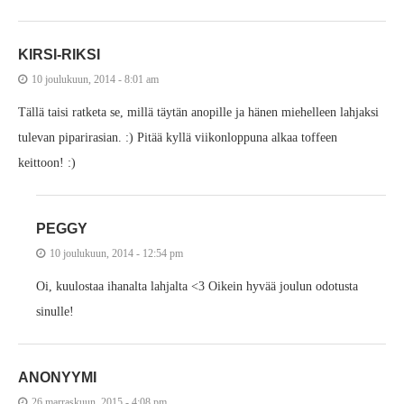
KIRSI-RIKSI
10 joulukuun, 2014 - 8:01 am
Tällä taisi ratketa se, millä täytän anopille ja hänen miehelleen lahjaksi
tulevan piparirasian. :) Pitää kyllä viikonloppuna alkaa toffeen
keittoon! :)
PEGGY
10 joulukuun, 2014 - 12:54 pm
Oi, kuulostaa ihanalta lahjalta <3 Oikein hyvää joulun odotusta
sinulle!
ANONYYMI
26 marraskuun, 2015 - 4:08 pm