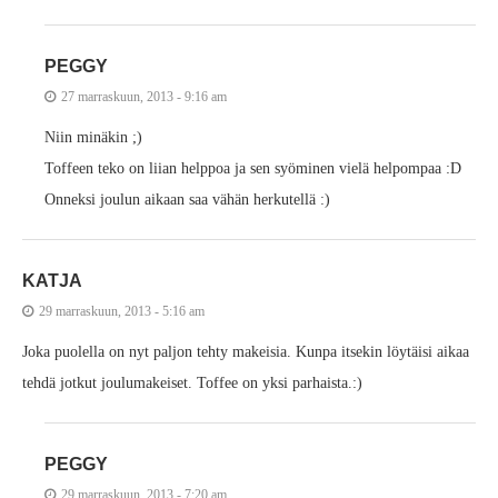
PEGGY
27 marraskuun, 2013 - 9:16 am
Niin minäkin ;)
Toffeen teko on liian helppoa ja sen syöminen vielä helpompaa :D
Onneksi joulun aikaan saa vähän herkutellä :)
KATJA
29 marraskuun, 2013 - 5:16 am
Joka puolella on nyt paljon tehty makeisia. Kunpa itsekin löytäisi aikaa
tehdä jotkut joulumakeiset. Toffee on yksi parhaista.:)
PEGGY
29 marraskuun, 2013 - 7:20 am