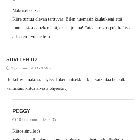
Makeiset on <3
Kiire tuntuu olevan tarttuvaa. Eilen huomasin kauhukseni että
monta asiaa on tekemättä, ennen joulua! Taidan toivoa pukilta lisää
aikaa ensi vuodelle :)
SUVI LEHTO
9 joulukuun, 2013 - 9:58 pm
Herkullisen näköisiä täytyy kokeilla itsekkin, kun vaikuttaa helpolta
valmistaa, kiitos kivasta ohjeesta :)
PEGGY
10 joulukuun, 2013 - 6:35 am
Kiitos sinulle :)
Valmistus oli helppoa ja omatekoiset maistuivat herkulliselta ;)