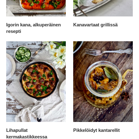
Igorin kana, alkuperäinen
Kanavartaat grillissä
resepti
Lihapullat
Pikkelöidyt kantarellit
kermakastikkeessa