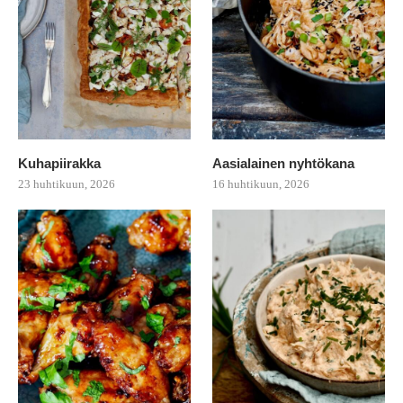
Kuhapiirakka
Aasialainen nyhtökana
23 huhtikuun, 2026
16 huhtikuun, 2026