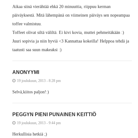
Aikaa siinä vierähtää ehkä 20 minuuttia, riippuu kerman
päiväyksestä. Mitä lähempänä on viimeinen päiväys sen nopeampaa
toffee valmistuu.
Toffeet olivat siltä väliltä. Ei kivi kovia, muttei pehmeitäkään :)
Juuri sopivia ja niin hyviä <3 Kannattaa kokeilla! Helppoa tehdä ja
taatusti saa suun makeaksi :)
ANONYYMI
19 joulukuun, 2013 - 8:28 pm
Selvä,kiitos paljon!:)
PEGGYN PIENI PUNAINEN KEITTIÖ
19 joulukuun, 2013 - 9:44 pm
Herkullisia hetkiä ;)