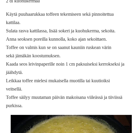
2 dl kuohukermaa
Käytä puuhaarukkaa toffeen tekemiseen sekä pinnoitettua
kattilaa.
Sulata rasva kattilassa, lisää sokeri ja kuohukerma, sekoita.
Anna seoksen poreilla kunnolla, koko ajan sekoittaen.
Toffee on valmis kun se on saanut kauniin ruskean värin
sekä jämäkän koostumuksen.
Kaada seos leivinpaperille noin 1 cm paksuiseksi kerrokseksi ja
jäähdytä.
Leikkaa toffee mielesi mukaisella muotilla tai kuutioiksi
veitsellä.
Toffee säilyy muutaman päivän makoisana viileässä ja tiiviissä
purkissa.