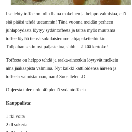
Itse tehty toffee on niin ihana makeinen ja helppo valmistaa, että
sitä pitäisi tehdä useammin! Tänä vuonna meidän perheen
juhlapöydästä löytyy sydäntoffeeta ja taitaa myös muutama
toffee löytää tiensä sukulaistemme lahjapaketteihinkin.
Tulipahan sekin nyt paljastettua, shhh… älkää kertoko!
Toffeeta on helppo tehdä ja raaka-aineetkin löytyvät melkein
aina jääkaapista valmiina. Nyt kaikki kattiloidensa ääreen ja
toffeeta valmistamaan, nam! Suosittelen :D
Ohjeesta tulee noin 40 pientä sydäntoffeeta.
Kauppalista:
1 rkl voita
2 dl sokeria