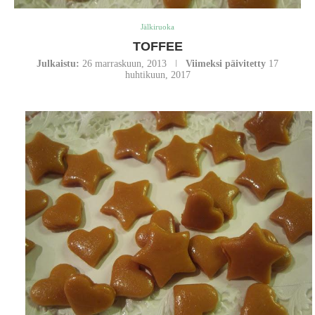
Jälkiruoka
TOFFEE
Julkaistu:
26 marraskuun, 2013
Viimeksi päivitetty
17
huhtikuun, 2017