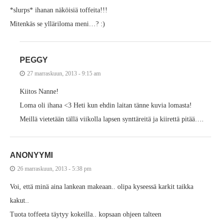
*slurps* ihanan näköisiä toffeita!!!
Mitenkäs se ylläriloma meni…? :)
PEGGY
27 marraskuun, 2013 - 9:15 am
Kiitos Nanne!
Loma oli ihana <3 Heti kun ehdin laitan tänne kuvia lomasta!
Meillä vietetään tällä viikolla lapsen synttäreitä ja kiirettä pitää….
ANONYYMI
26 marraskuun, 2013 - 5:38 pm
Voi, että minä aina lankean makeaan.. olipa kyseessä karkit taikka
kakut..
Tuota toffeeta täytyy kokeilla.. kopsaan ohjeen talteen