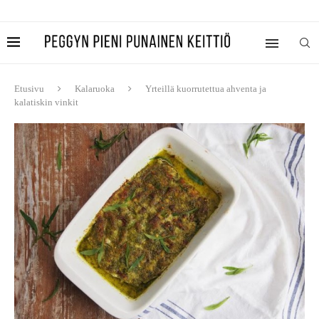
Etusivu
Kalaruoka
Yrteillä kuorrutettua ahventa ja
kalatiskin vinkit