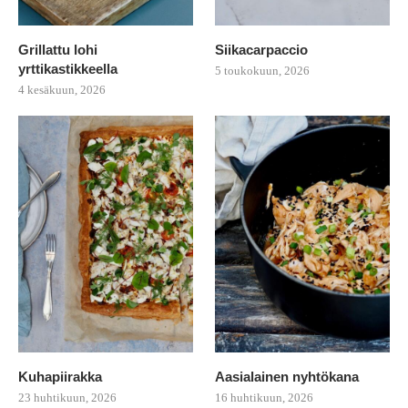
Grillattu lohi
Siikacarpaccio
yrttikastikkeella
5 toukokuun, 2026
4 kesäkuun, 2026
Kuhapiirakka
Aasialainen nyhtökana
23 huhtikuun, 2026
16 huhtikuun, 2026