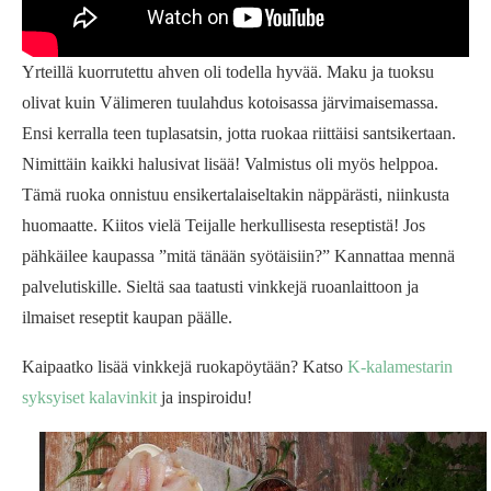
Yrteillä kuorrutettu ahven oli todella hyvää. Maku ja tuoksu
olivat kuin Välimeren tuulahdus kotoisassa järvimaisemassa.
Ensi kerralla teen tuplasatsin, jotta ruokaa riittäisi santsikertaan.
Nimittäin kaikki halusivat lisää! Valmistus oli myös helppoa.
Tämä ruoka onnistuu ensikertalaiseltakin näppärästi, niinkusta
huomaatte. Kiitos vielä Teijalle herkullisesta reseptistä! Jos
pähkäilee kaupassa ”mitä tänään syötäisiin?” Kannattaa mennä
palvelutiskille. Sieltä saa taatusti vinkkejä ruoanlaittoon ja
ilmaiset reseptit kaupan päälle.
Kaipaatko lisää vinkkejä ruokapöytään? Katso
K-kalamestarin
syksyiset kalavinkit
ja inspiroidu!