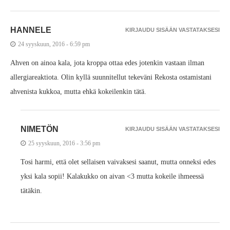
HANNELE
KIRJAUDU SISÄÄN VASTATAKSESI
24 syyskuun, 2016 - 6:59 pm
Ahven on ainoa kala, jota kroppa ottaa edes jotenkin vastaan ilman
allergiareaktiota. Olin kyllä suunnitellut tekeväni Rekosta ostamistani
ahvenista kukkoa, mutta ehkä kokeilenkin tätä.
NIMETÖN
KIRJAUDU SISÄÄN VASTATAKSESI
25 syyskuun, 2016 - 3:56 pm
Tosi harmi, että olet sellaisen vaivaksesi saanut, mutta onneksi edes
yksi kala sopii! Kalakukko on aivan <3 mutta kokeile ihmeessä
tätäkin.