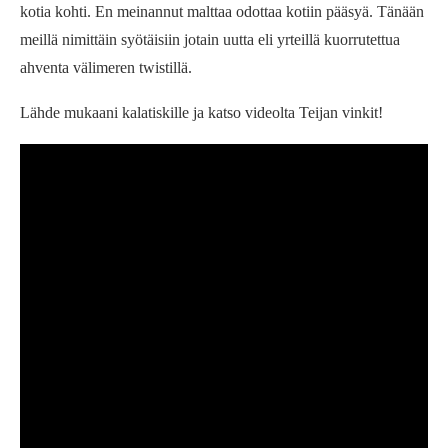
kotia kohti. En meinannut malttaa odottaa kotiin pääsyä. Tänään
meillä nimittäin syötäisiin jotain uutta eli yrteillä kuorrutettua
ahventa välimeren twistillä.
Lähde mukaani kalatiskille ja katso videolta Teijan vinkit!