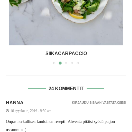
SIIKACARPACCIO
24 KOMMENTIT
HANNA
KIRJAUDU SISÄÄN VASTATAKSESI
16 syyskuun, 2016 - 9:59 am
Onpas herkullisen kuuloinen resepti! Ahventa pitäisi syödä paljon
useammin :)