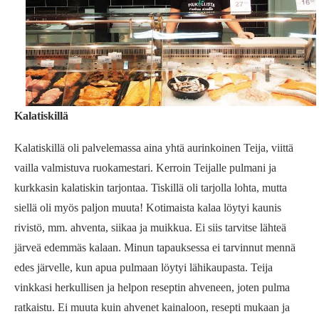
Kalatiskillä
Kalatiskillä oli palvelemassa aina yhtä aurinkoinen Teija, viittä
vailla valmistuva ruokamestari. Kerroin Teijalle pulmani ja
kurkkasin kalatiskin tarjontaa. Tiskillä oli tarjolla lohta, mutta
siellä oli myös paljon muuta! Kotimaista kalaa löytyi kaunis
rivistö, mm. ahventa, siikaa ja muikkua. Ei siis tarvitse lähteä
järveä edemmäs kalaan. Minun tapauksessa ei tarvinnut mennä
edes järvelle, kun apua pulmaan löytyi lähikaupasta. Teija
vinkkasi herkullisen ja helpon reseptin ahveneen, joten pulma
ratkaistu. Ei muuta kuin ahvenet kainaloon, resepti mukaan ja