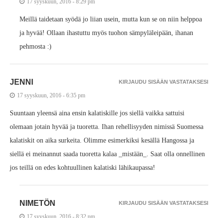
17 syyskuun, 2016 - 8:29 pm
Meillä taidetaan syödä jo liian usein, mutta kun se on niin helppoa
ja hyvää! Ollaan ihastuttu myös tuohon sämpyläleipään, ihanan
pehmosta :)
JENNI
KIRJAUDU SISÄÄN VASTATAKSESI
17 syyskuun, 2016 - 6:35 pm
Suuntaan yleensä aina ensin kalatiskille jos siellä vaikka sattuisi
olemaan jotain hyvää ja tuoretta. Ihan rehellisyyden nimissä Suomessa
kalatiskit on aika surkeita. Olimme esimerkiksi kesällä Hangossa ja
siellä ei meinannut saada tuoretta kalaa _mistään_. Saat olla onnellinen
jos teillä on edes kohtuullinen kalatiski lähikaupassa!
NIMETÖN
KIRJAUDU SISÄÄN VASTATAKSESI
17 syyskuun, 2016 - 8:32 pm