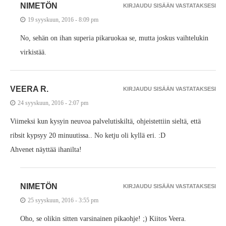
NIMETÖN
KIRJAUDU SISÄÄN VASTATAKSESI
19 syyskuun, 2016 - 8:09 pm
No, sehän on ihan superia pikaruokaa se, mutta joskus vaihtelukin
virkistää.
VEERA R.
KIRJAUDU SISÄÄN VASTATAKSESI
24 syyskuun, 2016 - 2:07 pm
Viimeksi kun kysyin neuvoa palvelutiskiltä, ohjeistettiin sieltä, että
ribsit kypsyy 20 minuutissa.. No ketju oli kyllä eri. :D
Ahvenet näyttää ihanilta!
NIMETÖN
KIRJAUDU SISÄÄN VASTATAKSESI
25 syyskuun, 2016 - 3:55 pm
Oho, se olikin sitten varsinainen pikaohje! ;) Kiitos Veera.