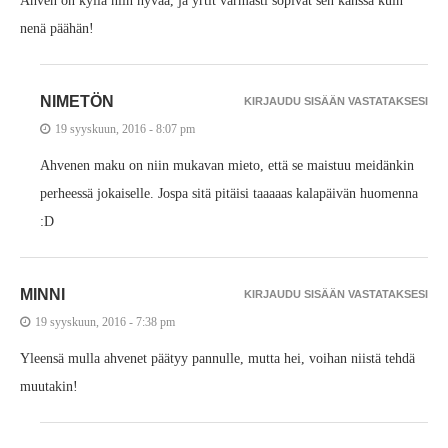
Ahven on kyllä niin hyvää, ja yrtit varmasti sopivat sen kanssa kuin
nenä päähän!
NIMETÖN
KIRJAUDU SISÄÄN VASTATAKSESI
19 syyskuun, 2016 - 8:07 pm
Ahvenen maku on niin mukavan mieto, että se maistuu meidänkin
perheessä jokaiselle. Jospa sitä pitäisi taaaaas kalapäivän huomenna
:D
MINNI
KIRJAUDU SISÄÄN VASTATAKSESI
19 syyskuun, 2016 - 7:38 pm
Yleensä mulla ahvenet päätyy pannulle, mutta hei, voihan niistä tehdä
muutakin!