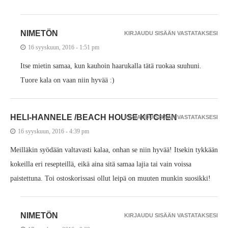
NIMETÖN
KIRJAUDU SISÄÄN VASTATAKSESI
16 syyskuun, 2016 - 1:51 pm
Itse mietin samaa, kun kauhoin haarukalla tätä ruokaa suuhuni.
Tuore kala on vaan niin hyvää :)
HELI-HANNELE /BEACH HOUSE KITCHEN
KIRJAUDU SISÄÄN VASTATAKSESI
16 syyskuun, 2016 - 4:39 pm
Meilläkin syödään valtavasti kalaa, onhan se niin hyvää! Itsekin tykkään
kokeilla eri resepteillä, eikä aina sitä samaa lajia tai vain voissa
paistettuna. Toi ostoskorissasi ollut leipä on muuten munkin suosikki!
NIMETÖN
KIRJAUDU SISÄÄN VASTATAKSESI