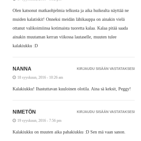
Olen katsonut matkaohjelmia telkusta ja aika huikealta näyttää ne
muiden kalatiskit! Onneksi meidän lähikauppa on ainakin vielä
ottanut valikoimiinsa kotimaista tuoretta kalaa. Kalaa pitää saada
ainakin muutaman kerran viikossa lautaselle, muuten tulee
kalakiukku :D
NANNA
KIRJAUDU SISÄÄN VASTATAKSESI
18 syyskuun, 2016 - 10:26 am
Kalakiukku! Ihastuttavan kuuloinen olotila. Aina sä keksit, Peggy!
NIMETÖN
KIRJAUDU SISÄÄN VASTATAKSESI
19 syyskuun, 2016 - 7:56 pm
Kalakiukku on muuten aika pahakiukku :D Sen mä vaan sanon.