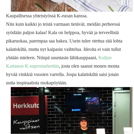
Kaupallisessa yhteistyössä K-ruoan kanssa.
Niin kuin kaikki jo teistä varmaan tietävät, meidän perheessä
syödään paljon kalaa! Kala on helppoa, hyvää ja terveellistä
pikaruokaa, parempaa saa hakea. Usein tulee otettua sitä lohta
kalatiskiltä, mutta nyt kaipasin vaihtelua. Ideoita ei vain tullut
yhtään mieleen. Niinpä suuntasin lähikauppaani,
Kuljun
Kartanon K-supermarkettiin
, josta olen saanut monen monta
hyvää vinkkiä vuosien varrella. Jospa kalatiskiltä saisi jotain
uutta inspiraatiota ruokapöytään.