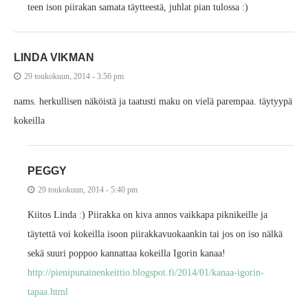
teen ison piirakan samata täytteestä, juhlat pian tulossa :)
LINDA VIKMAN
29 toukokuun, 2014 - 3:56 pm
nams. herkullisen näköistä ja taatusti maku on vielä parempaa. täytyypä
kokeilla
PEGGY
29 toukokuun, 2014 - 5:40 pm
Kiitos Linda :) Piirakka on kiva annos vaikkapa piknikeille ja
täytettä voi kokeilla isoon piirakkavuokaankin tai jos on iso nälkä
sekä suuri poppoo kannattaa kokeilla Igorin kanaa!
http://pienipunainenkeittio.blogspot.fi/2014/01/kanaa-igorin-
tapaa.html