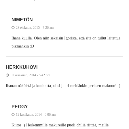
NIMETÖN
28 elokuun, 2015 - 7:26 am
Ihana kuulla. Olen niin sekaisin Igorista, että sitä on tullut laitettua
pizzaankin :D
HERKKUHOVI
10 kesäkuun, 2014 - 5:42 pm
Ihanan näköistä ja kuuloista, olisi juuri meidänkin perheen makuun! :)
PEGGY
12 kesäkuun, 2014 - 6:06 am
Kiitos :) Herkemmille makureille puoli chiliä riittää, meille