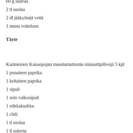
60 g silavaa
2 tl suolaa
2 dl jääkylmää vettä
1 muna voiteluun
Täyte
Kariniemen Kananpojan maustamattomia minuuttipihvejä 5 kpl
1 punainen paprika
1 keltainen paprika
1 sipuli
1 solo valkosipuli
1 etikkakurkku
1 chili
1 tl suolaa
1 tl sokeria