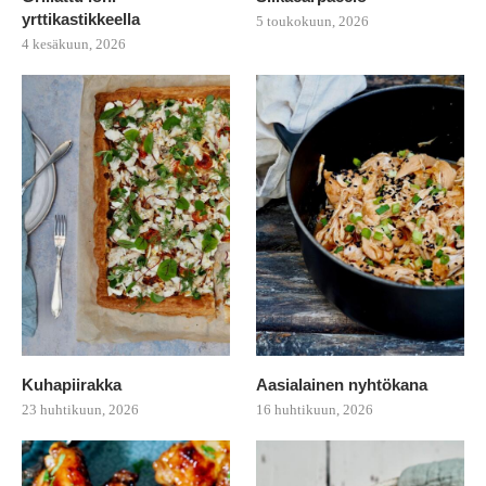
yrttikastikkeella
5 toukokuun, 2026
4 kesäkuun, 2026
Kuhapiirakka
Aasialainen nyhtökana
23 huhtikuun, 2026
16 huhtikuun, 2026