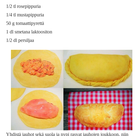
1/2 tl rosepippuria
1/4 tl mustapippuria
50 g tomaattipyrettä
1 dl smetana laktoositon
1/2 dl persiljaa
Yhdistä jauhot sekä suola ja nypi rasvat jauhojen joukkoon, niin