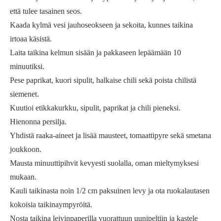
että tulee tasainen seos.
Kaada kylmä vesi jauhoseokseen ja sekoita, kunnes taikina
irtoaa käsistä.
Laita taikina kelmun sisään ja pakkaseen lepäämään 10
minuutiksi.
Pese paprikat, kuori sipulit, halkaise chili sekä poista chilistä
siemenet.
Kuutioi etikkakurkku, sipulit, paprikat ja chili pieneksi.
Hienonna persilja.
Yhdistä raaka-aineet ja lisää mausteet, tomaattipyre sekä smetana
joukkoon.
Mausta minuuttipihvit kevyesti suolalla, oman mieltymyksesi
mukaan.
Kauli taikinasta noin 1/2 cm paksuinen levy ja ota ruokalautasen
kokoisia taikinaympyröitä.
Nosta taikina leivinpaperilla vuorattuun uunipeltiin ja kastele