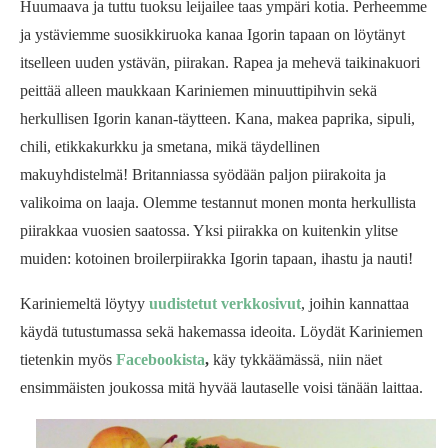
Huumaava ja tuttu tuoksu leijailee taas ympäri kotia. Perheemme
ja ystäviemme suosikkiruoka kanaa Igorin tapaan on löytänyt
itselleen uuden ystävän, piirakan. Rapea ja mehevä taikinakuori
peittää alleen maukkaan Kariniemen minuuttipihvin sekä
herkullisen Igorin kanan-täytteen. Kana, makea paprika, sipuli,
chili, etikkakurkku ja smetana, mikä täydellinen
makuyhdistelmä! Britanniassa syödään paljon piirakoita ja
valikoima on laaja. Olemme testannut monen monta herkullista
piirakkaa vuosien saatossa. Yksi piirakka on kuitenkin ylitse
muiden: kotoinen broilerpiirakka Igorin tapaan, ihastu ja nauti!
Kariniemeltä löytyy
uudistetut verkkosivut
, joihin kannattaa
käydä tutustumassa sekä hakemassa ideoita. Löydät Kariniemen
tietenkin myös
Facebookista
,
käy tykkäämässä, niin näet
ensimmäisten joukossa mitä hyvää lautaselle voisi tänään laittaa.