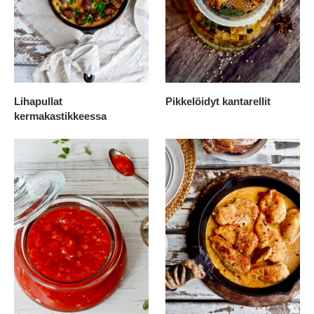
Lihapullat
Pikkelöidyt kantarellit
kermakastikkeessa