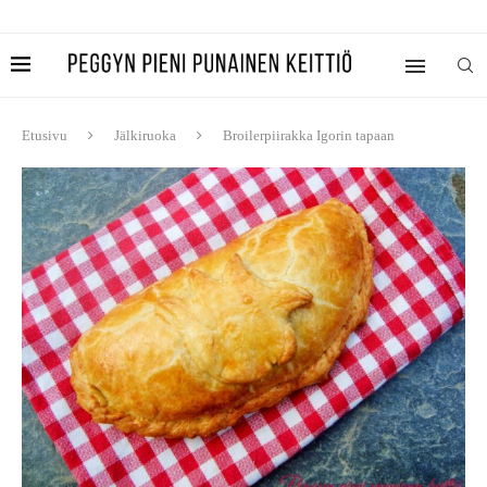
Etusivu
Jälkiruoka
Broilerpiirakka Igorin tapaan