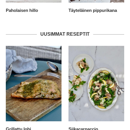
Paholaisen hillo
Täyteläinen pippurikana
UUSIMMAT RESEPTIT
Grillattu lohi
Siikacarpaccio