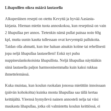
Lihapullien oikea määrä lautasella
Alkuperäinen resepti on otettu Kevyttä ja hyvää Aasiasta-
kirjasta. Hieman mietin tuota annoskokoa, kun reseptissä on vain
2 lihapullaa per annos. Tietenkin nämä pullat painaa noin 60g
kpl, mutta uunin kautta tullessaan ovat kevyempiä pallukoita.
Taidan olla ahmatti, kun itse haluan ainakin kolme tai rehellisesti
jopa neljä lihapullaa lautaselleni! Enkä nyt puhu
nuppineulankokoisista lihapullista. Neljä lihapullaa näyttääkin
siinä lautasella paljon harmoonisemmalta kuin kaksi rukkaa
ihmettelemässä.
Kuka muistaa, kun koulun ruokalan jonossa mietittiin innoissaan
(päivän kohokohta) kuinka monta lihapullaa saa tällä kertaa
keittäjältä. Yleensä hymyilevä nainen annosteli nelja tai viisi
maukasta lihapullaa, jotka oli valmistettu koulun keittiössä, ei