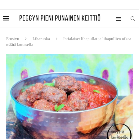
Etusivu
Liharuoka
Intialaiset lihapullat ja lihapullien oikea
määrä lautasella