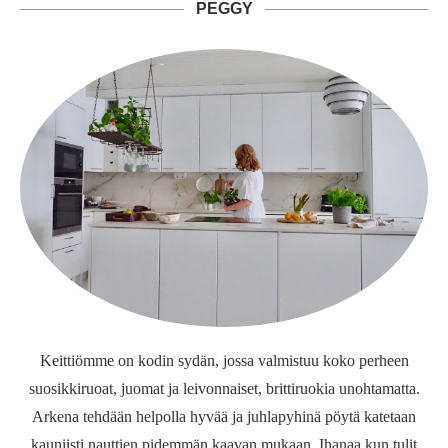
PEGGY
Keittiömme on kodin sydän, jossa valmistuu koko perheen
suosikkiruoat, juomat ja leivonnaiset, brittiruokia unohtamatta.
Arkena tehdään helpolla hyvää ja juhlapyhinä pöytä katetaan
kauniisti nauttien pidemmän kaavan mukaan. Ihanaa kun tulit