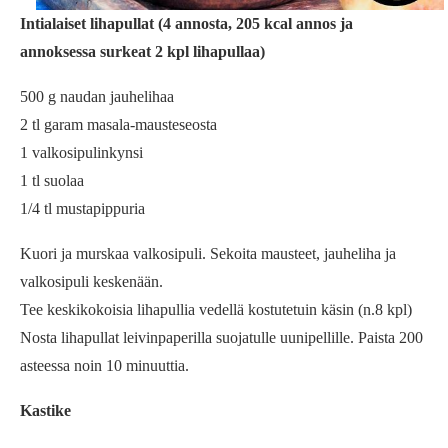
Intialaiset lihapullat (4 annosta, 205 kcal annos ja
annoksessa surkeat 2 kpl lihapullaa)
500 g naudan jauhelihaa
2 tl garam masala-mausteseosta
1 valkosipulinkynsi
1 tl suolaa
1/4 tl mustapippuria
Kuori ja murskaa valkosipuli. Sekoita mausteet, jauheliha ja
valkosipuli keskenään.
Tee keskikokoisia lihapullia vedellä kostutetuin käsin (n.8 kpl)
Nosta lihapullat leivinpaperilla suojatulle uunipellille. Paista 200
asteessa noin 10 minuuttia.
Kastike