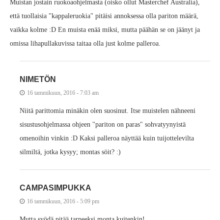
Muistan jostain ruokoaohjelmasta (oisko ollut Masterchef Australia),
että tuollaisia "kappaleruokia" pitäisi annoksessa olla pariton määrä,
vaikka kolme :D En muista enää miksi, mutta päähän se on jäänyt ja
omissa lihapullakuvissa taitaa olla just kolme palleroa.
NIMETÖN
16 tammikuun, 2016 - 7:03 am
Niitä parittomia minäkin olen suosinut. Itse muistelen nähneeni
sisustusohjelmassa ohjeen "pariton on paras" sohvatyynyistä
omenoihin vinkin :D Kaksi palleroa näyttää kuin tuijottelevilta
silmiltä, jotka kysyy; montas söit? :)
CAMPASIMPUKKA
16 tammikuun, 2016 - 5:09 pm
Mutta syödä pitää tarpeeksi monta kuitenkin!