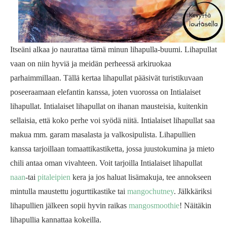
Itseäni alkaa jo naurattaa tämä minun lihapulla-buumi. Lihapullat
vaan on niin hyviä ja meidän perheessä arkiruokaa
parhaimmillaan. Tällä kertaa lihapullat pääsivät turistikuvaan
poseeraamaan elefantin kanssa, joten vuorossa on Intialaiset
lihapullat. Intialaiset lihapullat on ihanan mausteisia, kuitenkin
sellaisia, että koko perhe voi syödä niitä. Intialaiset lihapullat saa
makua mm. garam masalasta ja valkosipulista. Lihapullien
kanssa tarjoillaan tomaattikastiketta, jossa juustokumina ja mieto
chili antaa oman vivahteen. Voit tarjoilla Intialaiset lihapullat
naan
-tai
pitaleipien
kera ja jos haluat lisämakuja, tee annokseen
mintulla maustettu jogurttikastike tai
mangochutney
. Jälkkäriksi
lihapullien jälkeen sopii hyvin raikas
mangosmoothie
! Näitäkin
lihapullia kannattaa kokeilla.