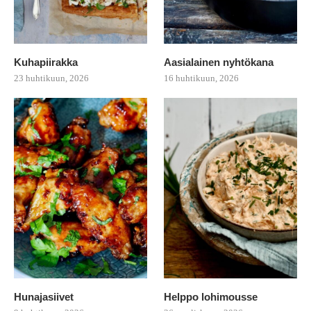
Kuhapiirakka
Aasialainen nyhtökana
23 huhtikuun, 2026
16 huhtikuun, 2026
Hunajasiivet
Helppo lohimousse