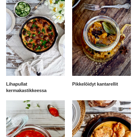
Lihapullat
Pikkelöidyt kantarellit
kermakastikkeessa