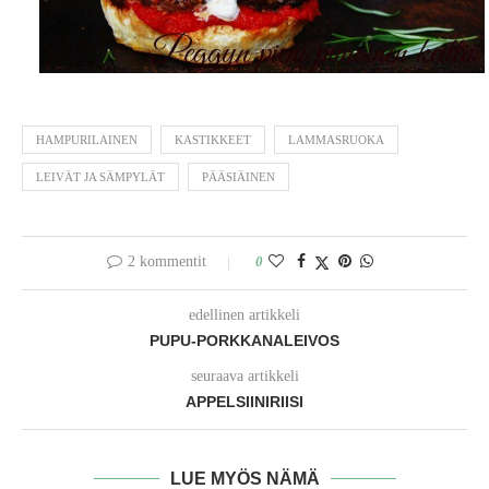
HAMPURILAINEN
KASTIKKEET
LAMMASRUOKA
LEIVÄT JA SÄMPYLÄT
PÄÄSIÄINEN
2 kommentit
0
edellinen artikkeli
PUPU-PORKKANALEIVOS
seuraava artikkeli
APPELSIINIRIISI
LUE MYÖS NÄMÄ