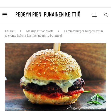
Etusivu
Makuja Britanniasta
Lammasburger, burgerkastike
ja crème fraìche-kastike, naughty but nice!