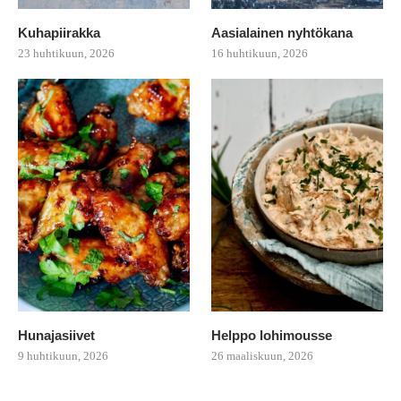
Kuhapiirakka
Aasialainen nyhtökana
23 huhtikuun, 2026
16 huhtikuun, 2026
Hunajasiivet
Helppo lohimousse
9 huhtikuun, 2026
26 maaliskuun, 2026