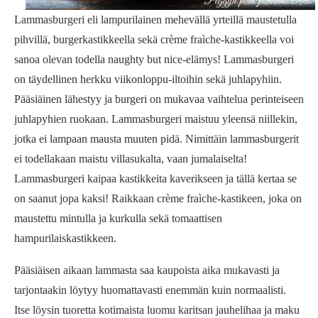
Lammasburgeri eli lampurilainen mehevällä yrteillä maustetulla
pihvillä, burgerkastikkeella sekä crème fraìche-kastikkeella voi
sanoa olevan todella naughty but nice-elämys! Lammasburgeri
on täydellinen herkku viikonloppu-iltoihin sekä juhlapyhiin.
Pääsiäinen lähestyy ja burgeri on mukavaa vaihtelua perinteiseen
juhlapyhien ruokaan. Lammasburgeri maistuu yleensä niillekin,
jotka ei lampaan mausta muuten pidä. Nimittäin lammasburgerit
ei todellakaan maistu villasukalta, vaan jumalaiselta!
Lammasburgeri kaipaa kastikkeita kaverikseen ja tällä kertaa se
on saanut jopa kaksi! Raikkaan crème fraìche-kastikeen, joka on
maustettu mintulla ja kurkulla sekä tomaattisen
hampurilaiskastikkeen.
Pääsiäisen aikaan lammasta saa kaupoista aika mukavasti ja
tarjontaakin löytyy huomattavasti enemmän kuin normaalisti.
Itse löysin tuoretta kotimaista luomu karitsan jauhelihaa ja maku