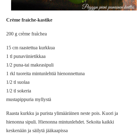
Crème fraìche-kastike
200 g crème fraìchea
15 cm raastettua kurkkua
1 tl punaviinietikkaa
1/2 puna-tai makeasipuli
1 rkl tuoreita mintunlehtiä hienonnettuna
1/2 tl suolaa
1/2 tl sokeria
mustapippuria myllystä
Raasta kurkku ja purista ylimääräinen neste pois. Kuori ja
hienonna sipuli. Hienonna mintunlehdet. Sekoita kaikki
keskenään ja säilytä jääkaapissa