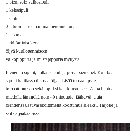
1 pieni solo valkosipuli
1 keltasipuli
1 chili
2 tl tuoretta rosmariinia hienonnettuna
1 tl suolaa
1 rkl fariinisokeria
öljyä kuullottanmiseen
valkopippuria ja mustapippuria myllystä
Pienennä sipulit, halkaise chili ja poista siemenet. Kuullota
sipulit kattilassa tilkassa öljyä. Lisää tomaattipyre,
tomaattimurska sekä lopuksi kaikki mausteet. Anna hautua
miedolla lämmöllä noin 40 minuuttia, jäähdytä ja aja
blenderissä/sauvasekoittimella koostumus sileäksi. Tarjoile ja
säilytä jääkaapissa.