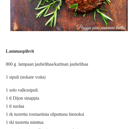
Lammaspihvit
800 g lampaan jauhelihaa/karitsan jauhelihaa
1 sipuli (nokare voita)
1 solo valkosipuli
1 tl Dijon sinappia
1 tl suolaa
1 rk tuoretta rosmariinia silputtuna hienoksi
1 rkl tuoretta minttua