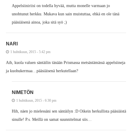
Appelsiiniriisi on todella hyvää, mutta monelle varmaan jo
unohtunut herkku. Mukava kun sain muistuttaa, ehkä en ole tänä
pääsiäisenä ainoa, joka sitä syö ;)
NARI
1 huhtikuun, 2015 - 5:42 pm
Aih, kuola valuen säntäilin tänään Prismassa metsästämässä appelsiineja
ja kuohukermaa…pääsiäisenä herkutellaan?
NIMETÖN
1 huhtikuun, 2015 - 6:30 pm
Hih, näen jo mielessäni sen säntäilyn :D Oikein herkullista pääsiäistä
sinulle! P.s. Meillä on samat suunnitelmat siis…