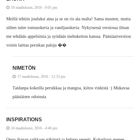
16 maaliskuun, 2016 - 9:01 pm
Meillä tehtiin jouluksi aina ja se on ris ala malta! Sama muuten, mutta
siihen tulee tomusokeria ja vaniljasokeria. Nykyisessä versiossa ilman
me tehdään appelsiinia ja syödään mehukeiton kanssa. Pääsiäaiversiion
voisin laittaa persikan paloja ��
NIMETÖN
17 maaliskuun, 2016 - 12:33 pm
Taidanpa kokeilla persikkaa ja mangoa, kiitos vinkistä :) Mukavaa
pääsiäisen odotusta.
INSPIRATIONS
24 maaliskuun, 2016 - 4:46 pm
Onpa ihanan raikkaan näköistä ja helppo resepti. Kokeiluun menee,