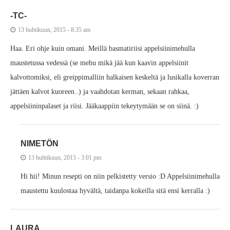
-TC-
13 huhtikuun, 2015 - 8:35 am
Haa. Eri ohje kuin omani. Meillä basmatiriisi appelsiinimehulla
maustetussa vedessä (se mehu mikä jää kun kaavin appelsiinit
kalvottomiksi, eli greippimalliin halkaisen keskeltä ja lusikalla koverran
jättäen kalvot kuoreen..) ja vaahdotan kerman, sekaan rahkaa,
appelsiininpalaset ja riisi. Jääkaappiin tekeytymään se on siinä. :)
NIMETÖN
13 huhtikuun, 2015 - 3:01 pm
Hi hii! Minun resepti on niin pelkistetty versio :D Appelsiinimehulla
maustettu kuulostaa hyvältä, taidanpa kokeilla sitä ensi kerralla :)
LAURA