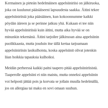
Kermainen ja pirteän hedelmäinen appelsiiniriisi on jälkiruoka,
joka on kuulunut pääsiäiseeni lapsuudesta saakka. Äitini tekee
appelsiiniriisiä joka pääsiäinen, kun kokoonnumme kaikki
pöydän ääreen ja se perinne jatkuu yhä. Kukaan ei tee niin
hyvää appelsiiniriisiä kuin äitini, mutta aika hyvää se on
minunkin tekemänä. Äitini tarjoilee jälkiruoan aina appelsiinin
puolikkaasta, mutta jouduin itse tällä kertaa tarjoamaan
appelsiiniriisin lasikulhoista, koska appelsiinit olivat jotenkin
liian hoikkia tapauksia kulhoiksi.
Meidän perheessä kaikki paitsi taapero pitää appelsiiniriisistä.
Taaperolle appelsiini ei niin maistu, mutta onneksi appelsiinin
voi helposti jättää pois ja korvata se jollain muulla hedelmällä,
jos on allergiaa tai maku en sovi omaan suuhun.