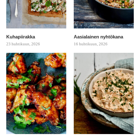
Kuhapiirakka
Aasialainen nyhtökana
23 huhtikuun, 2026
16 huhtikuun, 2026