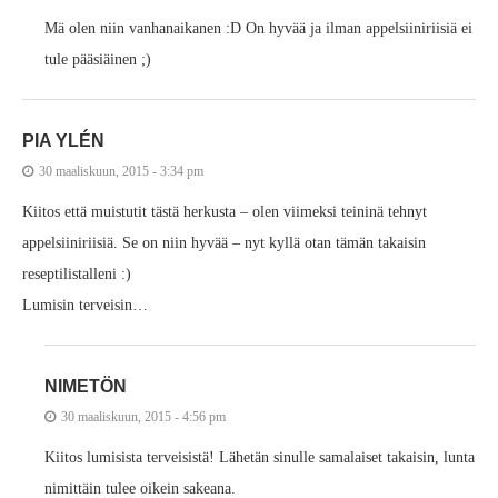
Mä olen niin vanhanaikanen :D On hyvää ja ilman appelsiiniriisiä ei
tule pääsiäinen ;)
PIA YLÉN
30 maaliskuun, 2015 - 3:34 pm
Kiitos että muistutit tästä herkusta – olen viimeksi teininä tehnyt
appelsiiniriisiä. Se on niin hyvää – nyt kyllä otan tämän takaisin
reseptilistalleni :)
Lumisin terveisin…
NIMETÖN
30 maaliskuun, 2015 - 4:56 pm
Kiitos lumisista terveisistä! Lähetän sinulle samalaiset takaisin, lunta
nimittäin tulee oikein sakeana.