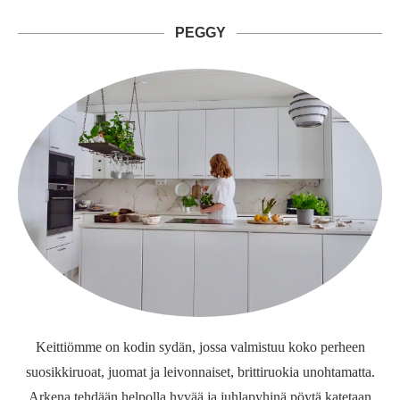
PEGGY
Keittiömme on kodin sydän, jossa valmistuu koko perheen
suosikkiruoat, juomat ja leivonnaiset, brittiruokia unohtamatta.
Arkena tehdään helpolla hyvää ja juhlapyhinä pöytä katetaan