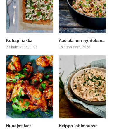
Kuhapiirakka
Aasialainen nyhtökana
23 huhtikuun, 2026
16 huhtikuun, 2026
Hunajasiivet
Helppo lohimousse