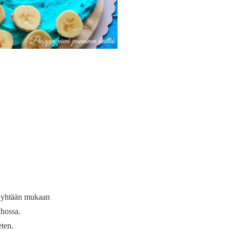
la yhtään mukaan
lhossa.
eten.