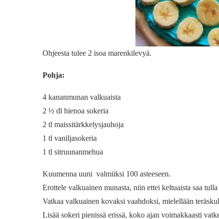
Ohjeesta tulee 2 isoa marenkilevyä.
Pohja:
4 kananmunan valkuaista
2 ½ dl hienoa sokeria
2 tl maissitärkkelysjauhoja
1 tl vaniljasokeria
1 tl sitruunanmehua
Kuumenna uuni valmiiksi 100 asteeseen.
Erottele valkuainen munasta, niin ettei keltuaista saa tul
Vatkaa valkuainen kovaksi vaahdoksi, mielellään teräsku
Lisää sokeri pienissä erissä, koko ajan voimakkaasti vatk