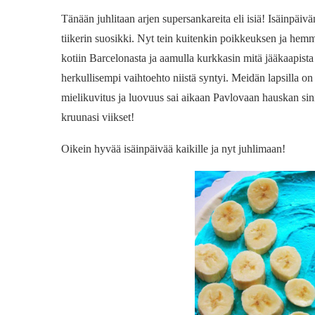
Tänään juhlitaan arjen supersankareita eli isiä! Isäinpäiv
tiikerin suosikki. Nyt tein kuitenkin poikkeuksen ja hemm
kotiin Barcelonasta ja aamulla kurkkasin mitä jääkaapista 
herkullisempi vaihtoehto niistä syntyi. Meidän lapsilla 
mielikuvitus ja luovuus sai aikaan Pavlovaan hauskan sin
kruunasi viikset!
Oikein hyvää isäinpäivää kaikille ja nyt juhlimaan!