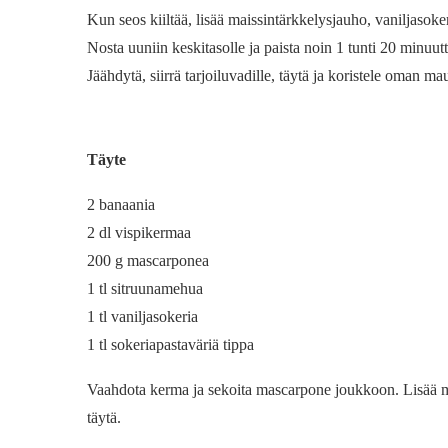
Kun seos kiiltää, lisää maissintärkkelysjauho, vaniljasok
Nosta uuniin keskitasolle ja paista noin 1 tunti 20 minuutt
Jäähdytä, siirrä tarjoiluvadille, täytä ja koristele oman 
Täyte
2 banaania
2 dl vispikermaa
200 g mascarponea
1 tl sitruunamehua
1 tl vaniljasokeria
1 tl sokeriapastaväriä tippa
Vaahdota kerma ja sekoita mascarpone joukkoon. Lisää mau
täytä.