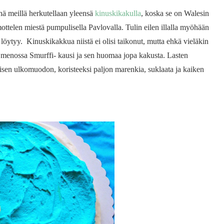
änä meillä herkutellaan yleensä
kinuskikakulla
, koska se on Walesin
ottelen miestä pumpulisella Pavlovalla. Tulin eilen illalla myöhään
löytyy. Kinuskikakkua niistä ei olisi taikonut, mutta ehkä vieläkin
on menossa Smurffi- kausi ja sen huomaa jopa kakusta. Lasten
isen ulkomuodon, koristeeksi paljon marenkia, suklaata ja kaiken