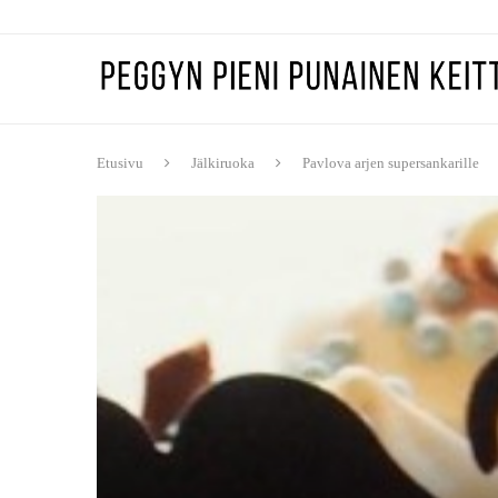
Etusivu
Jälkiruoka
Pavlova arjen supersankarille