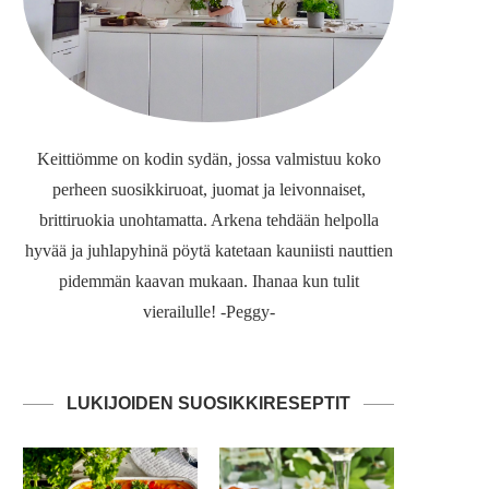
Keittiömme on kodin sydän, jossa valmistuu koko
perheen suosikkiruoat, juomat ja leivonnaiset,
brittiruokia unohtamatta. Arkena tehdään helpolla
hyvää ja juhlapyhinä pöytä katetaan kauniisti nauttien
pidemmän kaavan mukaan. Ihanaa kun tulit
vierailulle! -Peggy-
LUKIJOIDEN SUOSIKKIRESEPTIT