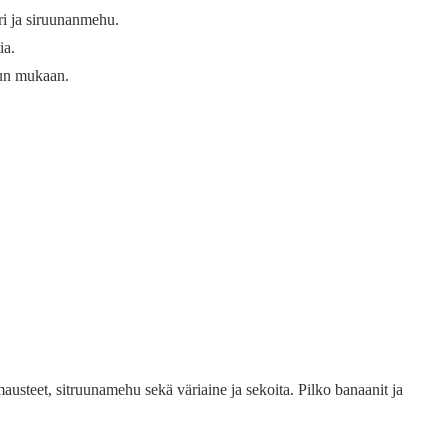
eri ja siruunanmehu.
ia.
maun mukaan.
steet, sitruunamehu sekä väriaine ja sekoita. Pilko banaanit ja