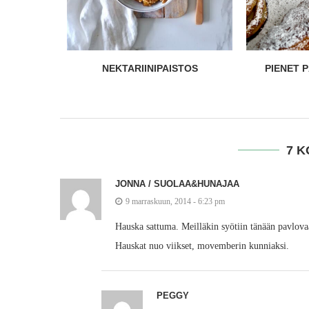
STOS
PIENET PÄÄRYNÄPIIRAKAT
PUMP
7 
JONNA / SUOLAA&HUNAJAA
9 marraskuun, 2014 - 6:23 pm
Hauska sattuma. Meilläkin syötiin tänään pavlovaa, 
Hauskat nuo viikset, movemberin kunniaksi.
PEGGY