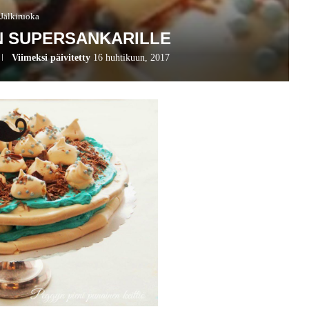
Jälkiruoka
N SUPERSANKARILLE
Viimeksi päivitetty
16 huhtikuun, 2017