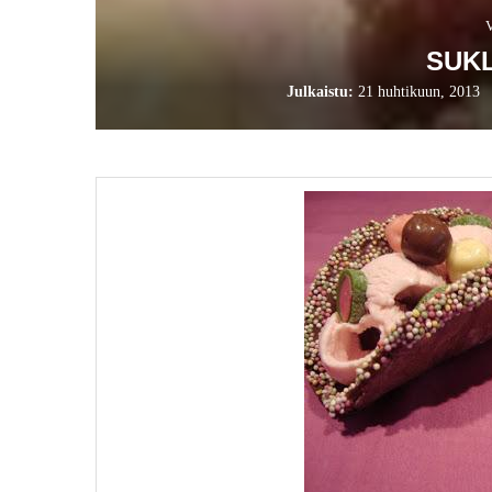
SUK
Julkaistu:
21 huhtikuun, 2013