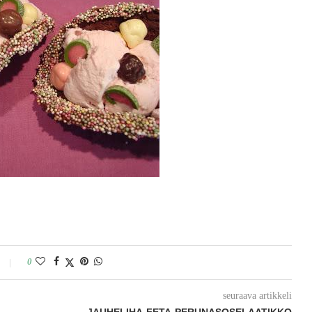
0
seuraava artikkeli
JAUHELIHA-FETA-PERUNASOSELAATIKKO