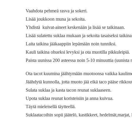
Vaahdota pehmeä rasva ja sokeri.
Lisää joukkoon muna ja sekoita.
Yhdistä kuivat-aineet keskenään ja lisää se taikinaan.
Lisää sulatettu suklaa mukaan ja sekoita tasaiseksi taikina
Laita taikina jääkaappiin lepämään noin tunniksi.
Kauli taikina ohueksi levyksi ja ota muotilla pikkuleipiä.
Paista uunissa 200 asteessa noin 5-10 minuuttia (uunista r
Ota tacot kuumina jäähtymään muotoonsa vaikka kaulime
Jäähdytä kunnolla, jotta muoto jää eikä taco pääse rikko
Sulata suklaa ja kasta tacon reunat suklaaseen.
Upota suklaa reunat koristeisiin ja anna kuivua.
Täytä mieleisellä täytteellä.
Suklaatacoihin sopii jäätelö, kastikkeet, hedelmät,marjat,