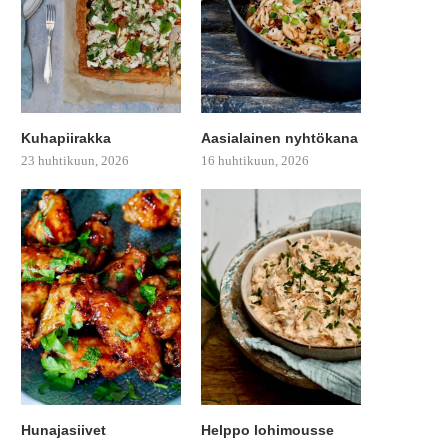
Kuhapiirakka
Aasialainen nyhtökana
23 huhtikuun, 2026
16 huhtikuun, 2026
Hunajasiivet
Helppo lohimousse