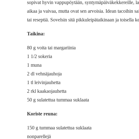
sopivat hyvin vappupöytään, syntymäpäiväkekkereille, las
aikaa ja vaivaa, mutta ovat sen arvoisia. Idean tacoihin sa
tai reseptiä. Sovelsin sitä pikkuleipätaikinaan ja toisella 
Taikina:
80 g voita tai margariinia
1 1/2 sokeria
1 muna
2 dl vehnäjauhoja
1 tl leivinjauhetta
2 rkl kaakaojauhetta
50 g sulatettua tummaa suklaata
Koriste reuna:
150 g tummaa sulatettua suklaata
nonparellejä