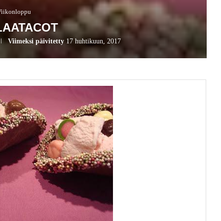
Viikonloppu
LAATACOT
Viimeksi päivitetty
17 huhtikuun, 2017