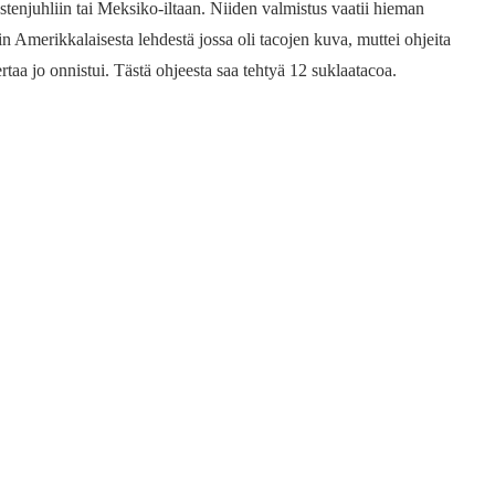
tenjuhliin tai Meksiko-iltaan. Niiden valmistus vaatii hieman
in Amerikkalaisesta lehdestä jossa oli tacojen kuva, muttei ohjeita
kertaa jo onnistui. Tästä ohjeesta saa tehtyä 12 suklaatacoa.