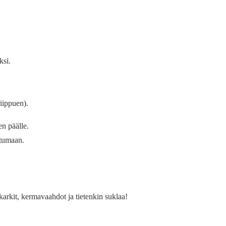
ksi.
iippuen).
n päälle.
utumaan.
 karkit, kermavaahdot ja tietenkin suklaa!