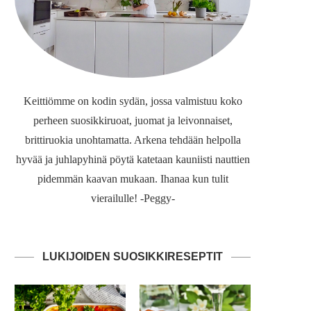
Keittiömme on kodin sydän, jossa valmistuu koko
perheen suosikkiruoat, juomat ja leivonnaiset,
brittiruokia unohtamatta. Arkena tehdään helpolla
hyvää ja juhlapyhinä pöytä katetaan kauniisti nauttien
pidemmän kaavan mukaan. Ihanaa kun tulit
vierailulle! -Peggy-
LUKIJOIDEN SUOSIKKIRESEPTIT