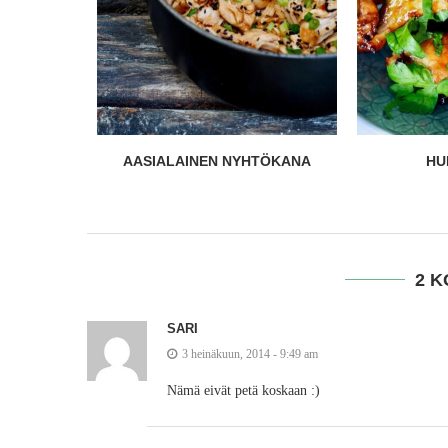
TÖKANA
HUNAJASIIVET
JAUH
2 
SARI
3 heinäkuun, 2014 - 9:49 am
Nämä eivät petä koskaan :)