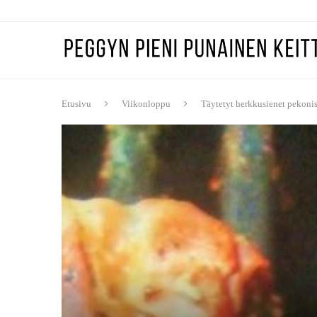
Etusivu
Viikonloppu
Täytetyt herkkusienet pekoni