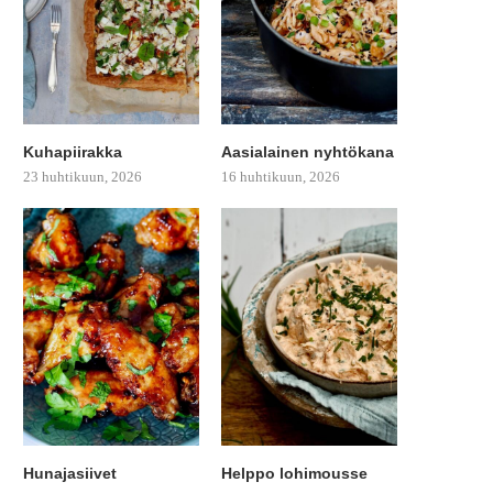
Kuhapiirakka
Aasialainen nyhtökana
23 huhtikuun, 2026
16 huhtikuun, 2026
Hunajasiivet
Helppo lohimousse