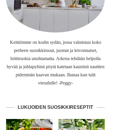
Keittiömme on kodin sydän, jossa valmistuu koko
perheen suosikkiruoat, juomat ja leivonnaiset,
brittiruokia unohtamatta. Arkena tehdään helpolla
hyvää ja juhlapyhinä pöytä katetaan kauniisti nauttien
pidemmän kaavan mukaan. Ihanaa kun tulit
vierailulle! -Peggy-
LUKIJOIDEN SUOSIKKIRESEPTIT