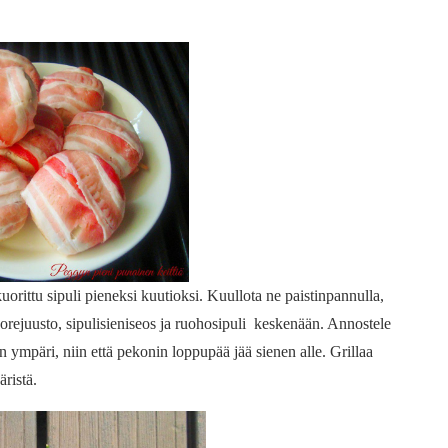
 kuorittu sipuli pieneksi kuutioksi. Kuullota ne paistinpannulla,
uorejuusto, sipulisieniseos ja ruohosipuli keskenään. Annostele
n ympäri, niin että pekonin loppupää jää sienen alle. Grillaa
äristä.