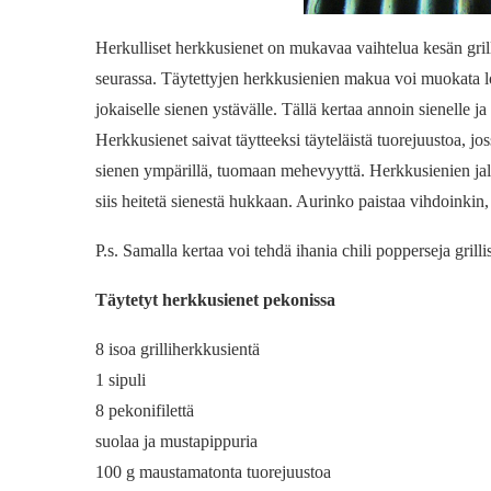
Herkulliset herkkusienet on mukavaa vaihtelua kesän grill
seurassa. Täytettyjen herkkusienien makua voi muokata 
jokaiselle sienen ystävälle. Tällä kertaa annoin sienelle j
Herkkusienet saivat täytteeksi täyteläistä tuorejuustoa, joss
sienen ympärillä, tuomaan mehevyyttä. Herkkusienien jalat 
siis heitetä sienestä hukkaan. Aurinko paistaa vihdoinkin,
P.s. Samalla kertaa voi tehdä ihania chili popperseja grilli
Täytetyt herkkusienet pekonissa
8 isoa grilliherkkusientä
1 sipuli
8 pekonifilettä
suolaa ja mustapippuria
100 g maustamatonta tuorejuustoa