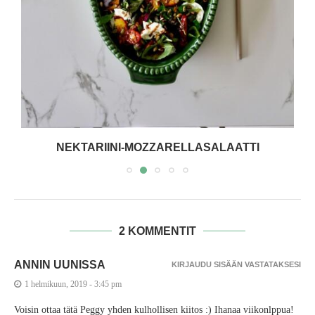
NEKTARIINI-MOZZARELLASALAATTI
2 KOMMENTIT
ANNIN UUNISSA
KIRJAUDU SISÄÄN VASTATAKSESI
1 helmikuun, 2019 - 3:45 pm
Voisin ottaa tätä Peggy yhden kulhollisen kiitos :) Ihanaa viikonlppua!