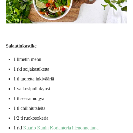
Salaatinkastike
1 limetin mehu
1 rkl soijakastiketta
1 tl tuoretta inkivääriä
1 valkosipulinkynsi
1 tl seesamiöljyä
1 tl chilihiutaleita
1/2 tl ruokosokeria
1 rkl
Kaarlo Kanin Korianteria hienonnettuna