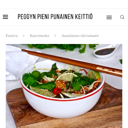
Etusivu
Kasvisruoka
Aasialainen talvisalaatti