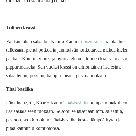
ruokaan freesiä makua ja näköä.
Tulinen krassi
Valitsin tähän salaattiin Kaarlo Kanin
Tulisen krassin
, joka tuo
tullessaan pientä potkua ja jännittävän kutkuttavaa makua kielen
päähän. Kauniin vihreä ja pyöreälehtinen tulinen kranssi maistuu
pippurimaiselta. Sen vuoksi krassi on erinomainen lisä esim.
salaatteihin, pizzaan, hampurilaisiin, pasta-annoksiin.
Thai-basilika
Itämainen yrtti, Kaarlo Kanin
Thai-basilika
on upean makuinen
lisä aasialaiseen ruokaan. Se sopii sellaisenaan mm. salaattiin,
pestoon, wokkiruokiin. Thai-basilika kestää lämpöä hyvin ja
pitää kauniin ulkomuotonsa.