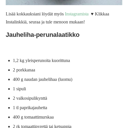
Lisää kokkauksiani löydät myös
Instagramista
♥ Klikkaa
Instalinkkiä, seuraa ja tule menoon mukaan!
Jauheliha-perunalaatikko
1,2 kg yleisperunoita kuorittuna
2 porkkanaa
400 g naudan jauhelihaa (luomu)
1 sipuli
2 valkosipulikynttä
1 tl paprikajauhetta
400 g tomaattimurskaa
2 rk tomaattipyrettä tai ketsuppia