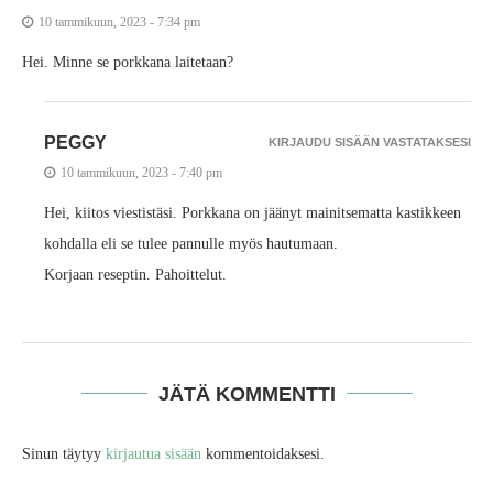
10 tammikuun, 2023 - 7:34 pm
Hei. Minne se porkkana laitetaan?
PEGGY
KIRJAUDU SISÄÄN VASTATAKSESI
10 tammikuun, 2023 - 7:40 pm
Hei, kiitos viestistäsi. Porkkana on jäänyt mainitsematta kastikkeen
kohdalla eli se tulee pannulle myös hautumaan.
Korjaan reseptin. Pahoittelut.
JÄTÄ KOMMENTTI
Sinun täytyy
kirjautua sisään
kommentoidaksesi.