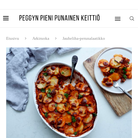
Etusivu
Arkiruoka
Jauheliha-perunalaatikko