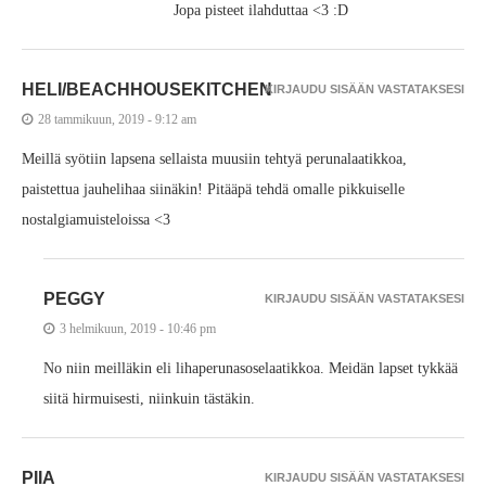
Jopa pisteet ilahduttaa <3 :D
HELI/BEACHHOUSEKITCHEN
KIRJAUDU SISÄÄN VASTATAKSESI
28 tammikuun, 2019 - 9:12 am
Meillä syötiin lapsena sellaista muusiin tehtyä perunalaatikkoa,
paistettua jauhelihaa siinäkin! Pitääpä tehdä omalle pikkuiselle
nostalgiamuisteloissa <3
PEGGY
KIRJAUDU SISÄÄN VASTATAKSESI
3 helmikuun, 2019 - 10:46 pm
No niin meilläkin eli lihaperunasoselaatikkoa. Meidän lapset tykkää
siitä hirmuisesti, niinkuin tästäkin.
PIIA
KIRJAUDU SISÄÄN VASTATAKSESI