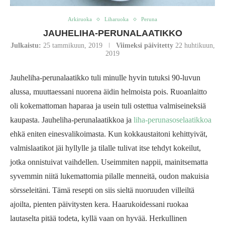
Arkiruoka
Liharuoka
Peruna
JAUHELIHA-PERUNALAATIKKO
Julkaistu:
25 tammikuun, 2019
Viimeksi päivitetty
22 huhtikuun,
2019
Jauheliha-perunalaatikko tuli minulle hyvin tutuksi 90-luvun
alussa, muuttaessani nuorena äidin helmoista pois. Ruoanlaitto
oli kokemattoman haparaa ja usein tuli ostettua valmiseineksiä
kaupasta. Jauheliha-perunalaatikkoa ja
liha-perunasoselaatikkoa
ehkä eniten einesvalikoimasta. Kun kokkaustaitoni kehittyivät,
valmislaatikot jäi hyllylle ja tilalle tulivat itse tehdyt kokeilut,
jotka onnistuivat vaihdellen. Useimmiten nappii, mainitsematta
syvemmin niitä lukemattomia pilalle menneitä, oudon makuisia
sörsseleitäni. Tämä resepti on siis sieltä nuoruuden villeiltä
ajoilta, pienten päivitysten kera. Haarukoidessani ruokaa
lautaselta pitää todeta, kyllä vaan on hyvää. Herkullinen