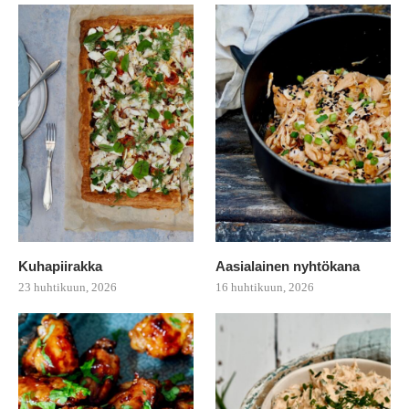
Kuhapiirakka
Aasialainen nyhtökana
23 huhtikuun, 2026
16 huhtikuun, 2026