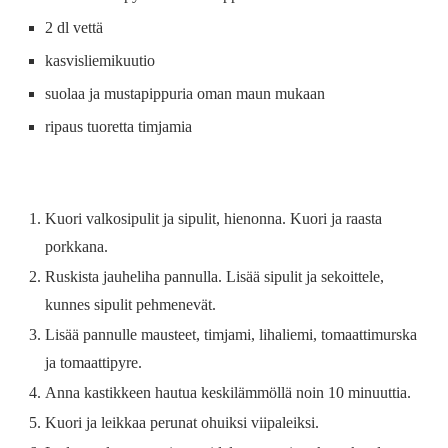
2 dl vettä
kasvisliemikuutio
suolaa ja mustapippuria oman maun mukaan
ripaus tuoretta timjamia
Kuori valkosipulit ja sipulit, hienonna. Kuori ja raasta
porkkana.
Ruskista jauheliha pannulla. Lisää sipulit ja sekoittele,
kunnes sipulit pehmenevät.
Lisää pannulle mausteet, timjami, lihaliemi, tomaattimurska
ja tomaattipyre.
Anna kastikkeen hautua keskilämmöllä noin 10 minuuttia.
Kuori ja leikkaa perunat ohuiksi viipaleiksi.