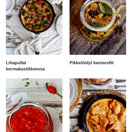
Lihapullat
Pikkelöidyt kantarellit
kermakastikkeessa