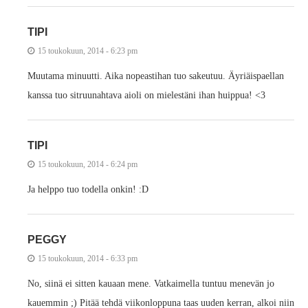
TIPI
15 toukokuun, 2014 - 6:23 pm
Muutama minuutti. Aika nopeastihan tuo sakeutuu. Äyriäispaellan
kanssa tuo sitruunahtava aioli on mielestäni ihan huippua! <3
TIPI
15 toukokuun, 2014 - 6:24 pm
Ja helppo tuo todella onkin! :D
PEGGY
15 toukokuun, 2014 - 6:33 pm
No, siinä ei sitten kauaan mene. Vatkaimella tuntuu menevän jo
kauemmin ;) Pitää tehdä viikonloppuna taas uuden kerran, alkoi niin