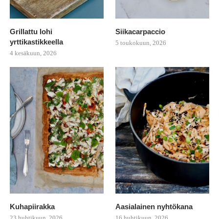
Grillattu lohi
Siikacarpaccio
yrttikastikkeella
5 toukokuun, 2026
4 kesäkuun, 2026
Kuhapiirakka
Aasialainen nyhtökana
23 huhtikuun, 2026
16 huhtikuun, 2026