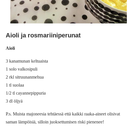
Aioli ja rosmariiniperunat
Aioli
3 kanamunan keltuaista
1 solo valkosipuli
2 rkl sitruunanmehua
1 tl suolaa
1/2 tl cayannepippuria
3 dl öljyä
P.s. Muista majoneesia tehtäessä että kaikki raaka-aineet olisivat
saman lämpöisiä, silloin juoksettumisen riski pienenee!