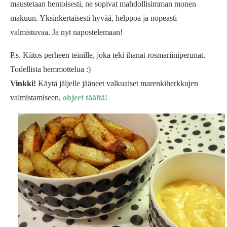
maustetaan hentoisesti, ne sopivat mahdollisimman monen
makuun. Yksinkertaisesti hyvää, helppoa ja nopeasti
valmistuvaa. Ja nyt napostelemaan!
P.s. Kiitos perheen teinille, joka teki ihanat rosmariiniperunat.
Todellista hemmottelua :)
Vinkki!
Käytä jäljelle jääneet valkuaiset marenkiherkkujen
valmistamiseen,
ohjeet täältä!