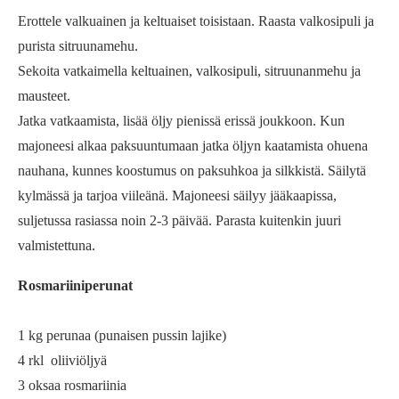
Erottele valkuainen ja keltuaiset toisistaan. Raasta valkosipuli ja
purista sitruunamehu.
Sekoita vatkaimella keltuainen, valkosipuli, sitruunanmehu ja
mausteet.
Jatka vatkaamista, lisää öljy pienissä erissä joukkoon. Kun
majoneesi alkaa paksuuntumaan jatka öljyn kaatamista ohuena
nauhana, kunnes koostumus on paksuhkoa ja silkkistä. Säilytä
kylmässä ja tarjoa viileänä. Majoneesi säilyy jääkaapissa,
suljetussa rasiassa noin 2-3 päivää. Parasta kuitenkin juuri
valmistettuna.
Rosmariiniperunat
1 kg perunaa (punaisen pussin lajike)
4 rkl oliiviöljyä
3 oksaa rosmariinia