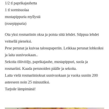
1/2 tl paprikajauhetta
1 tl sormisuolaa
mustapippuria myllystä
(rosepippuria)
Ota yksi rosmariinin oksa ja poista siitä lehdet. Silppua lehdet
veitsellä pieneksi.
Pese perunat ja kuivaa talosupaperiin. Leikkaa perunat lohkoiksi
ja laita uunivuokaan..
Sekoita öliiviöljy, paprikajauhe, mustapippuri, suola ja
rosmariini. Kaada perunoiden päälle ja sekoita.
Laita vielä rosmariinioksat uunivuokaan ja vuoka uuniin 200
asteeseen noin 25 minuutiksi.
Tarjoile lämpimänä!