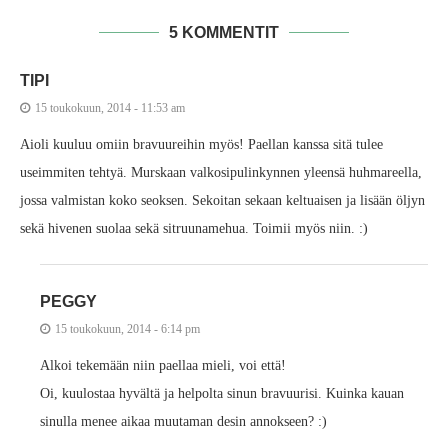
5 KOMMENTIT
TIPI
15 toukokuun, 2014 - 11:53 am
Aioli kuuluu omiin bravuureihin myös! Paellan kanssa sitä tulee
useimmiten tehtyä. Murskaan valkosipulinkynnen yleensä huhmareella,
jossa valmistan koko seoksen. Sekoitan sekaan keltuaisen ja lisään öljyn
sekä hivenen suolaa sekä sitruunamehua. Toimii myös niin. :)
PEGGY
15 toukokuun, 2014 - 6:14 pm
Alkoi tekemään niin paellaa mieli, voi että!
Oi, kuulostaa hyvältä ja helpolta sinun bravuurisi. Kuinka kauan
sinulla menee aikaa muutaman desin annokseen? :)