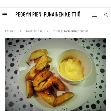
Etusivu
Kasvisruoka
Aioli ja rosmariiniperunat