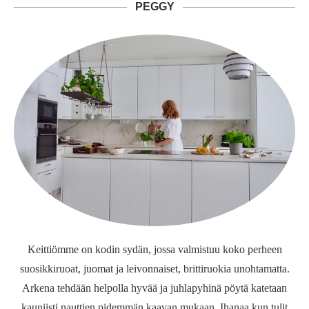
PEGGY
Keittiömme on kodin sydän, jossa valmistuu koko perheen
suosikkiruoat, juomat ja leivonnaiset, brittiruokia unohtamatta.
Arkena tehdään helpolla hyvää ja juhlapyhinä pöytä katetaan
kauniisti nauttien pidemmän kaavan mukaan. Ihanaa kun tulit