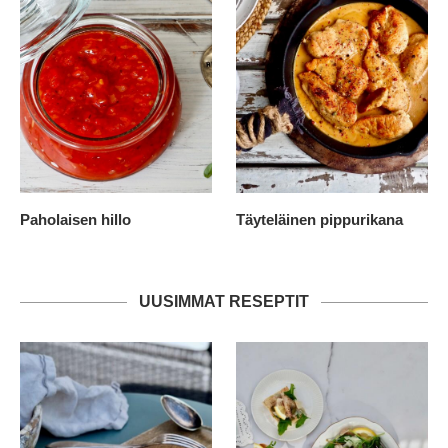
Paholaisen hillo
Täyteläinen pippurikana
UUSIMMAT RESEPTIT