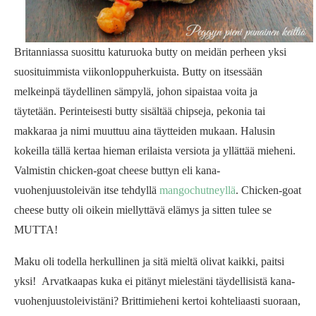
Britanniassa suosittu katuruoka butty on meidän perheen yksi
suosituimmista viikonloppuherkuista. Butty on itsessään
melkeinpä täydellinen sämpylä, johon sipaistaa voita ja
täytetään. Perinteisesti butty sisältää chipseja, pekonia tai
makkaraa ja nimi muuttuu aina täytteiden mukaan. Halusin
kokeilla tällä kertaa hieman erilaista versiota ja yllättää mieheni.
Valmistin chicken-goat cheese buttyn eli kana-
vuohenjuustoleivän itse tehdyllä
mangochutneyllä
. Chicken-goat
cheese butty oli oikein miellyttävä elämys ja sitten tulee se
MUTTA!
Maku oli todella herkullinen ja sitä mieltä olivat kaikki, paitsi
yksi! Arvatkaapas kuka ei pitänyt mielestäni täydellisistä kana-
vuohenjuustoleivistäni? Brittimieheni kertoi kohteliaasti suoraan,