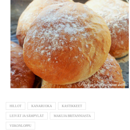
HILLOT
KANARUOKA
KASTIKKEET
LEIVÄT JA SÄMPYLÄT
MAKUJA BRITANNIASTA
VIIKONLOPPU