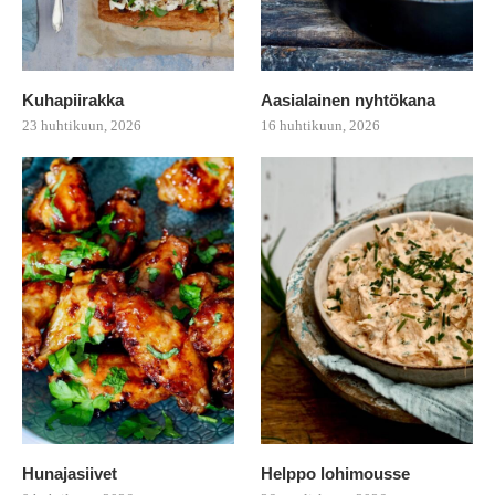
Kuhapiirakka
Aasialainen nyhtökana
23 huhtikuun, 2026
16 huhtikuun, 2026
Hunajasiivet
Helppo lohimousse