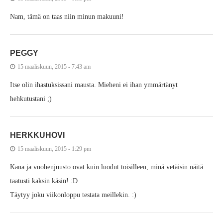
Nam, tämä on taas niin minun makuuni!
PEGGY
15 maaliskuun, 2015 - 7:43 am
Itse olin ihastuksissani mausta. Mieheni ei ihan ymmärtänyt
hehkutustani ;)
HERKKUHOVI
15 maaliskuun, 2015 - 1:29 pm
Kana ja vuohenjuusto ovat kuin luodut toisilleen, minä vetäisin näitä
taatusti kaksin käsin! :D
Täytyy joku viikonloppu testata meillekin. :)