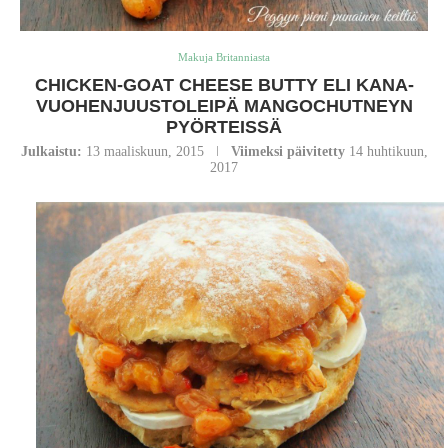
Makuja Britanniasta
CHICKEN-GOAT CHEESE BUTTY ELI KANA-
VUOHENJUUSTOLEIPÄ MANGOCHUTNEYN
PYÖRTEISSÄ
Julkaistu:
13 maaliskuun, 2015
Viimeksi päivitetty
14 huhtikuun,
2017