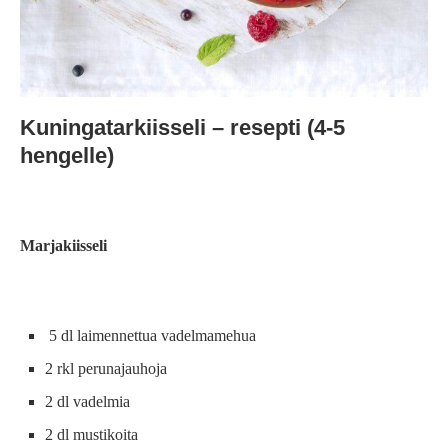
Kuningatarkiisseli – resepti (4-5
hengelle)
Marjakiisseli
5 dl laimennettua vadelmamehua
2 rkl perunajauhoja
2 dl vadelmia
2 dl mustikoita