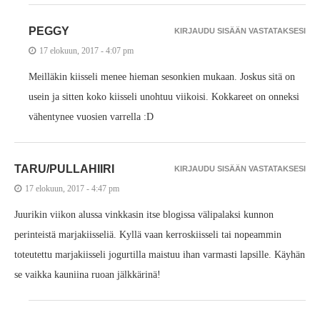
PEGGY
KIRJAUDU SISÄÄN VASTATAKSESI
17 elokuun, 2017 - 4:07 pm
Meilläkin kiisseli menee hieman sesonkien mukaan. Joskus sitä on
usein ja sitten koko kiisseli unohtuu viikoisi. Kokkareet on onneksi
vähentynee vuosien varrella :D
TARU/PULLAHIIRI
KIRJAUDU SISÄÄN VASTATAKSESI
17 elokuun, 2017 - 4:47 pm
Juurikin viikon alussa vinkkasin itse blogissa välipalaksi kunnon
perinteistä marjakiisseliä. Kyllä vaan kerroskiisseli tai nopeammin
toteutettu marjakiisseli jogurtilla maistuu ihan varmasti lapsille. Käyhän
se vaikka kauniina ruoan jälkkärinä!