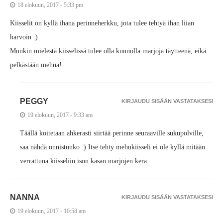
18 elokuun, 2017 - 5:33 pm
Kiisselit on kyllä ihana perinneherkku, jota tulee tehtyä ihan liian
harvoin :)
Munkin mielestä kiisselissä tulee olla kunnolla marjoja täytteenä, eikä
pelkästään mehua!
PEGGY
KIRJAUDU SISÄÄN VASTATAKSESI
19 elokuun, 2017 - 9:33 am
Täällä koitetaan ahkerasti siirtää perinne seuraaville sukupolville,
saa nähdä onnistunko :) Itse tehty mehukiisseli ei ole kyllä mitään
verrattuna kiisseliin ison kasan marjojen kera.
NANNA
KIRJAUDU SISÄÄN VASTATAKSESI
19 elokuun, 2017 - 10:58 am