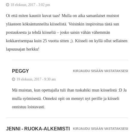
18 elokuun, 2017 - 3:02 pm
Oi että miten kauniit kuvat taas! Mulla on aika samanlaiset muistot
yläasteen köksäntunneilta kiisselistä. Voisinkin inspiroitua tästä sun
postauksesta ja tehdä kiisseliä – josko saisin vähän vähemmän
kokkareisempaa kuin 25 vuotta sitten ;). Kiisseli on kyllä ollut sellainen
lapsuusajan herkku!
PEGGY
KIRJAUDU SISÄÄN VASTATAKSESI
19 elokuun, 2017 - 9:30 am
Mä muistan, kun opettajalla tuli ihan tuskahiki mun kiisselistä :D Ja
mulla syömisestä. Onneksi opit on mennyt nyt perille ja kiisseli
onnistuu loistavasti.
JENNI - RUOKA-ALKEMISTI
KIRJAUDU SISÄÄN VASTATAKSESI