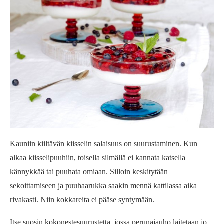
Kauniin kiiltävän kiisselin salaisuus on suurustaminen. Kun
alkaa kiisselipuuhiin, toisella silmällä ei kannata katsella
kännykkää tai puuhata omiaan. Silloin keskitytään
sekoittamiseen ja puuhaarukka saakin mennä kattilassa aika
rivakasti. Niin kokkareita ei pääse syntymään.
Itse suosin kokonestesuurustetta, jossa perunajauho laitetaan jo