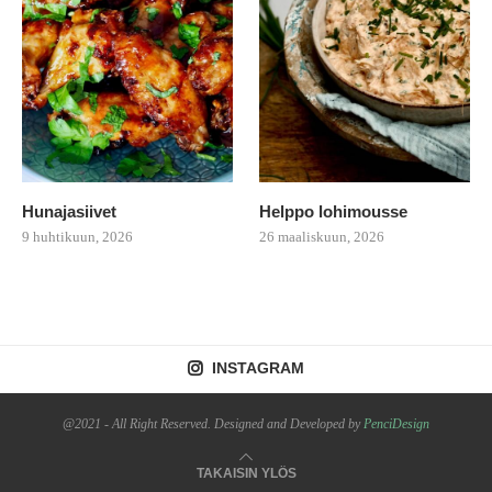
Hunajasiivet
Helppo lohimousse
9 huhtikuun, 2026
26 maaliskuun, 2026
INSTAGRAM
@2021 - All Right Reserved. Designed and Developed by
PenciDesign
TAKAISIN YLÖS