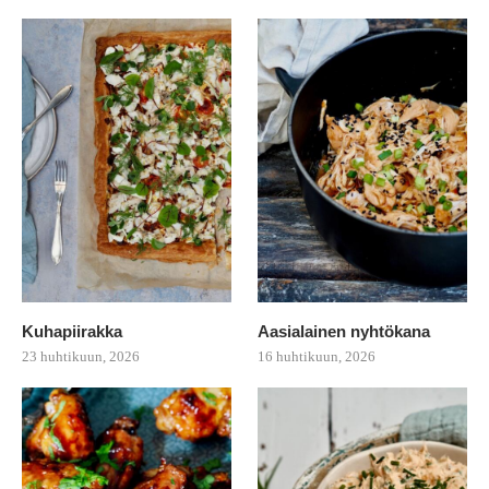
Kuhapiirakka
Aasialainen nyhtökana
23 huhtikuun, 2026
16 huhtikuun, 2026