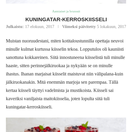
Aamiaiset ja brunssit
KUNINGATAR-KERROSKIISSELI
Julkaistu:
17 elokuun, 2017
Viimeksi päivitetty
5 lokakuun, 2017
Muistan nuoruudestani, miten kotitaloustunnilla opettaja neuvoi
minulle kulmat kurtussa kiisselin tekoa. Lopputulos oli kauniisti
sanottuna kokkareinen. Siitä innostuneena kiisselistä tuli minulle
haaste, sitten perinnejälkiruokaa ja nykyään se on minulle
ihastus. Ihanan marjaisat kiisselit maistuvat niin välipalana-kuin
jälkiruokanakin. Mitä enemmän marjoja sen parempaa. Tällä
kertaa kiisseli täyttyi vadelmista ja mustikoista. Kiisseli sai
kaveriksi vaniljaista maitokiisselia, joten lopulta siitä tuli
kuningatar-kerroskiisseli.