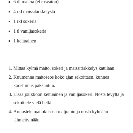
6 dl maitoa (ei rasvaton)
4 rkl maissitärkkelystä
1 rkl sokeria
1 tl vaniljasokeria
1 keltuainen
Mittaa kylmä maito, sokeri ja maissitärkkelys kattilaan.
Kuumenna maitoseos koko ajan sekoittaen, kunnes
koostumus paksuntuu.
Lisää joukkoon keltuainen ja vaniljasokeri. Nosta levyltä ja
sekoittele vielä hetki.
Annostele maitokiisseli maljoihin ja nosta kylmään
jähmettymään.