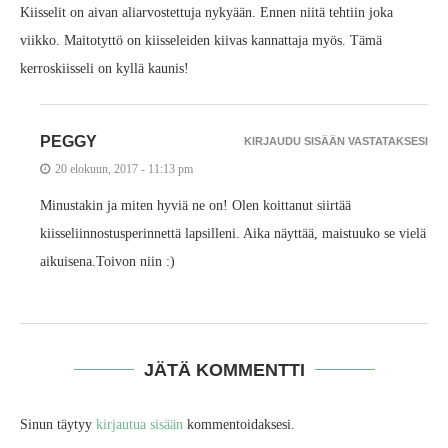
Kiisselit on aivan aliarvostettuja nykyään. Ennen niitä tehtiin joka
viikko. Maitotyttö on kiisseleiden kiivas kannattaja myös. Tämä
kerroskiisseli on kyllä kaunis!
PEGGY
KIRJAUDU SISÄÄN VASTATAKSESI
20 elokuun, 2017 - 11:13 pm
Minustakin ja miten hyviä ne on! Olen koittanut siirtää
kiisseliinnostusperinnettä lapsilleni. Aika näyttää, maistuuko se vielä
aikuisena.Toivon niin :)
JÄTÄ KOMMENTTI
Sinun täytyy
kirjautua sisään
kommentoidaksesi.