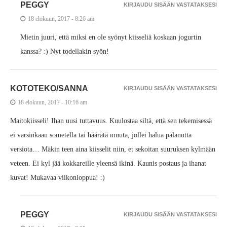
PEGGY
KIRJAUDU SISÄÄN VASTATAKSESI
18 elokuun, 2017 - 8:26 am
Mietin juuri, että miksi en ole syönyt kiisseliä koskaan jogurtin
kanssa? :) Nyt todellakin syön!
KOTOTEKO/SANNA
KIRJAUDU SISÄÄN VASTATAKSESI
18 elokuun, 2017 - 10:16 am
Maitokiisseli! Ihan uusi tuttavuus. Kuulostaa siltä, että sen tekemisessä
ei varsinkaan sometella tai häärätä muuta, jollei halua palanutta
versiota… Mäkin teen aina kiisselit niin, et sekoitan suuruksen kylmään
veteen. Ei kyl jää kokkareille yleensä ikinä. Kaunis postaus ja ihanat
kuvat! Mukavaa viikonloppua! :)
PEGGY
KIRJAUDU SISÄÄN VASTATAKSESI