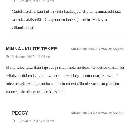
19 elokuun, 2017 - 9:25 am
Maitokiisseliin kun laittaa vielä kaakaojauhetta tai tummaasuklaata
saa suklaakiisseliä :D Lapsuuden herkkuja sekin. Mukavaa
viikonloppua!
MINNA - KU ITE TEKEE
KIRJAUDU SISÄÄN VASTATAKSESI
18 elokuun, 2017 - 11:05 am
Mulle tulee tästä ihan lapsuus ja mummola mieleen <3 Kerroskiisseli on
sellaista mitä en ikinä ole varmaan itse tehnyt, mutta marjakiisseleitä
tulee tehtyä sesongin mukaan. Tosin en nytkään ole varmaan puoleen
vuoteen ole tehnyt mitään kiisseliä!
PEGGY
KIRJAUDU SISÄÄN VASTATAKSESI
19 elokuun, 2017 - 9:26 am