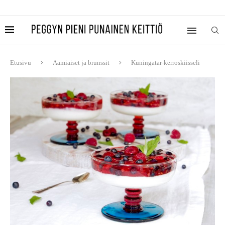
Etusivu
Aamiaiset ja brunssit
Kuningatar-kerroskiisseli