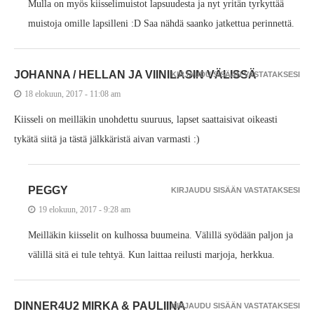
Mulla on myös kiisselimuistot lapsuudesta ja nyt yritän tyrkyttää
muistoja omille lapsilleni :D Saa nähdä saanko jatkettua perinnettä.
JOHANNA / HELLAN JA VIINILASIN VÄLISSÄ
KIRJAUDU SISÄÄN VASTATAKSESI
18 elokuun, 2017 - 11:08 am
Kiisseli on meilläkin unohdettu suuruus, lapset saattaisivat oikeasti
tykätä siitä ja tästä jälkkäristä aivan varmasti :)
PEGGY
KIRJAUDU SISÄÄN VASTATAKSESI
19 elokuun, 2017 - 9:28 am
Meilläkin kiisselit on kulhossa buumeina. Välillä syödään paljon ja
välillä sitä ei tule tehtyä. Kun laittaa reilusti marjoja, herkkua.
DINNER4U2 MIRKA & PAULIINA
KIRJAUDU SISÄÄN VASTATAKSESI