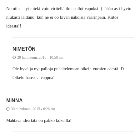
No niin.. nyt mieki voin viritellä ilmapallot vapuksi :) tähän asti hyvin
niukasti laittanu, kun ne ei oo kivan näköisiä väärinpäin. Kiitos
ideasta!!
NIMETÖN
29 huhtikuun, 2015 - 10:50 am
Ole hyvä ja nyt palloja puhaltelemaan oikein vuosien edestä :D
Oikein hauskaa vappua!
MINNA
30 huhtikuun, 2015 - 6:26 am
Mahtava idea tätä on pakko kokeilla!