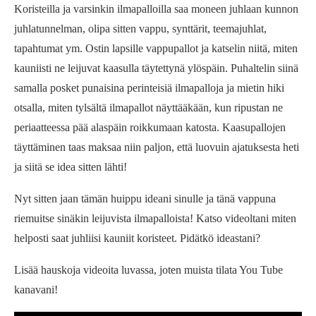
Koristeilla ja varsinkin ilmapalloilla saa moneen juhlaan kunnon
juhlatunnelman, olipa sitten vappu, synttärit, teemajuhlat,
tapahtumat ym. Ostin lapsille vappupallot ja katselin niitä, miten
kauniisti ne leijuvat kaasulla täytettynä ylöspäin. Puhaltelin siinä
samalla posket punaisina perinteisiä ilmapalloja ja mietin hiki
otsalla, miten tylsältä ilmapallot näyttääkään, kun ripustan ne
periaatteessa pää alaspäin roikkumaan katosta. Kaasupallojen
täyttäminen taas maksaa niin paljon, että luovuin ajatuksesta heti
ja siitä se idea sitten lähti!
Nyt sitten jaan tämän huippu ideani sinulle ja tänä vappuna
riemuitse sinäkin leijuvista ilmapalloista! Katso videoltani miten
helposti saat juhliisi kauniit koristeet. Pidätkö ideastani?
Lisää hauskoja videoita luvassa, joten muista tilata You Tube
kanavani!