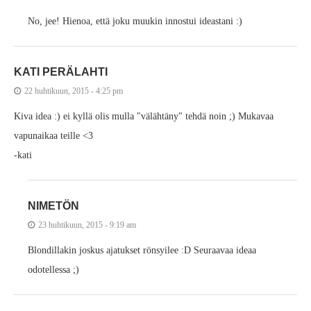
No, jee! Hienoa, että joku muukin innostui ideastani :)
KATI PERÄLAHTI
22 huhtikuun, 2015 - 4:25 pm
Kiva idea :) ei kyllä olis mulla "välähtäny" tehdä noin ;) Mukavaa
vapunaikaa teille <3
-kati
NIMETÖN
23 huhtikuun, 2015 - 9:19 am
Blondillakin joskus ajatukset rönsyilee :D Seuraavaa ideaa
odotellessa ;)