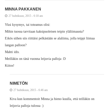
MINNA PAKKANEN
27 huhtikuun, 2015 - 6:18 am
Yksi kysymys, tai toteamus olisi:
Mihin tuossa tarvitaan kaksipuoleisen teipin yläliimausta?
Eikös siihen siis riittäisi pelkästään se alaliima, jolla teippi liimaa
langan palloon?
Mahti idis.
Meilläkin on tänä vuonna leijuvia palloja :D
Kiitos!
NIMETÖN
27 huhtikuun, 2015 - 6:46 am
Kiva kun kommentoit Minna ja hieno kuulla, että teilläkin on
leijuvia palloja tulossa :)