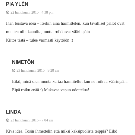
PIA YLÉN
22 huhtikuun, 2015 - 4:38 pm
Ihan loistava idea – itsekin aina harmittelen, kun tavalliset pallot ovat
muuten niin kauniita, mutta roikkuvat väärinpäin….
Kiitos tästä – tulee varmasti käyttöön :)
NIMETÖN
23 huhtikuun, 2015 - 9:20 am
Eikö, minä olen monta kertaa harmitellut kun ne roikuu väärinpäin.
Eipä roiku enää :) Mukavaa vapun odottelua!
LINDA
23 huhtikuun, 2015 - 7:04 am
Kiva idea. Tosin ihmettelin että miksi kaksipuolista teippiä? Eikö