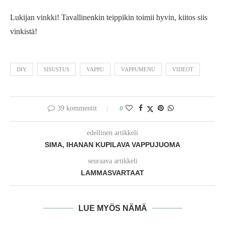
Lukijan vinkki! Tavallinenkin teippikin toimii hyvin, kiitos siis
vinkistä!
DIY
SISUSTUS
VAPPU
VAPPUMENU
VIDEOT
39 kommentit
0
edellinen artikkeli
SIMA, IHANAN KUPILAVA VAPPUJUOMA
seuraava artikkeli
LAMMASVARTAAT
LUE MYÖS NÄMÄ