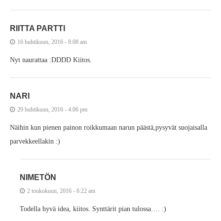
RIITTA PARTTI
16 huhtikuun, 2016 - 8:08 am
Nyt naurattaa :DDDD Kiitos.
NARI
29 huhtikuun, 2016 - 4:06 pm
Näihin kun pienen painon roikkumaan narun päästä,pysyvät suojaisalla
parvekkeellakin :)
NIMETÖN
2 toukokuun, 2016 - 6:22 am
Todella hyvä idea, kiitos. Synttärit pian tulossa…. :)