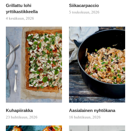
Grillattu lohi
Siikacarpaccio
yrttikastikkeella
5 toukokuun, 2026
4 kesäkuun, 2026
Kuhapiirakka
Aasialainen nyhtökana
23 huhtikuun, 2026
16 huhtikuun, 2026