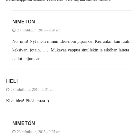
NIMETÖN
23 huhtikuun, 2015 - 9:28 am
No, niin! Nyt meni minun idea-iloni pipariksi. Kerrankin kun luulin
keksiväni jotain……. Mukavaa vappua sinullekin ja eiköhän laiteta
pallot leijumaan.
HELI
23 huhtikuun, 2015 - 9:21 am
Kiva idea! Pitää testaa :)
NIMETÖN
23 huhtikuun, 2015 - 9:25 am