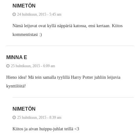
NIMETÖN
24 huhtikuun, 2015 - 5:45 am
Nämä leijuvat ovat kyllä näppäriä katossa, ensi kertaan. Kiitos
kommentistasi :)
MINNA E
25 huhtikuun, 2015 - 6:09 am
Hieno idea! Mä tein samalla tyylillä Harry Potter juhliin leijuvia
kynttilöitä!
NIMETÖN
25 huhtikuun, 2015 - 8:39 am
Kiitos ja aivan huippu-juhlat teillä <3