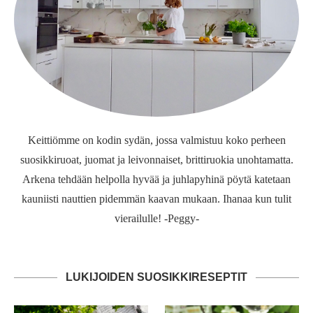
Keittiömme on kodin sydän, jossa valmistuu koko perheen
suosikkiruoat, juomat ja leivonnaiset, brittiruokia unohtamatta.
Arkena tehdään helpolla hyvää ja juhlapyhinä pöytä katetaan
kauniisti nauttien pidemmän kaavan mukaan. Ihanaa kun tulit
vierailulle! -Peggy-
LUKIJOIDEN SUOSIKKIRESEPTIT