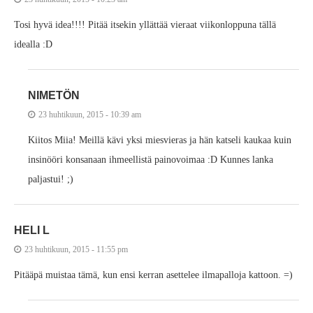
Tosi hyvä idea!!!! Pitää itsekin yllättää vieraat viikonloppuna tällä
idealla :D
NIMETÖN
23 huhtikuun, 2015 - 10:39 am
Kiitos Miia! Meillä kävi yksi miesvieras ja hän katseli kaukaa kuin
insinööri konsanaan ihmeellistä painovoimaa :D Kunnes lanka
paljastui! ;)
HELI L
23 huhtikuun, 2015 - 11:55 pm
Pitääpä muistaa tämä, kun ensi kerran asettelee ilmapalloja kattoon. =)