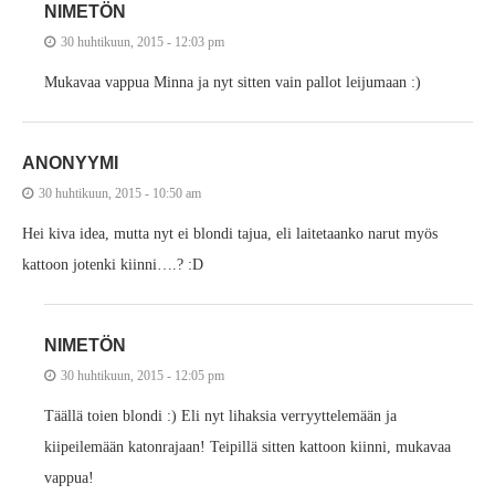
NIMETÖN
30 huhtikuun, 2015 - 12:03 pm
Mukavaa vappua Minna ja nyt sitten vain pallot leijumaan :)
ANONYYMI
30 huhtikuun, 2015 - 10:50 am
Hei kiva idea, mutta nyt ei blondi tajua, eli laitetaanko narut myös
kattoon jotenki kiinni….? :D
NIMETÖN
30 huhtikuun, 2015 - 12:05 pm
Täällä toien blondi :) Eli nyt lihaksia verryyttelemään ja
kiipeilemään katonrajaan! Teipillä sitten kattoon kiinni, mukavaa
vappua!