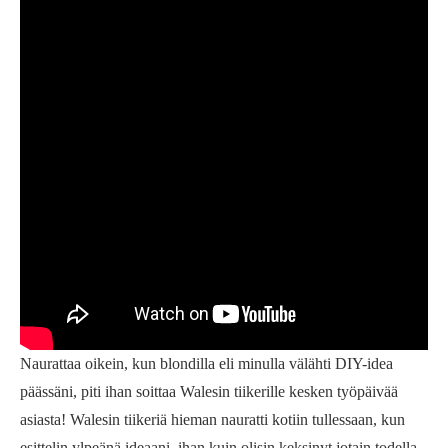
Naurattaa oikein, kun blondilla eli minulla välähti DIY-idea
päässäni, piti ihan soittaa Walesin tiikerille kesken työpäivää
asiasta! Walesin tiikeriä hieman nauratti kotiin tullessaan, kun
esittelin ylpeänä ideaani, ihan kuin olisin keksinyt jotain todella