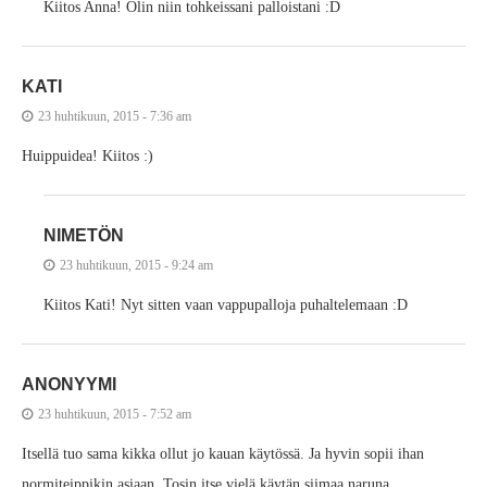
Kiitos Anna! Olin niin tohkeissani palloistani :D
KATI
23 huhtikuun, 2015 - 7:36 am
Huippuidea! Kiitos :)
NIMETÖN
23 huhtikuun, 2015 - 9:24 am
Kiitos Kati! Nyt sitten vaan vappupalloja puhaltelemaan :D
ANONYYMI
23 huhtikuun, 2015 - 7:52 am
Itsellä tuo sama kikka ollut jo kauan käytössä. Ja hyvin sopii ihan
normiteippikin asiaan. Tosin itse vielä käytän siimaa naruna.