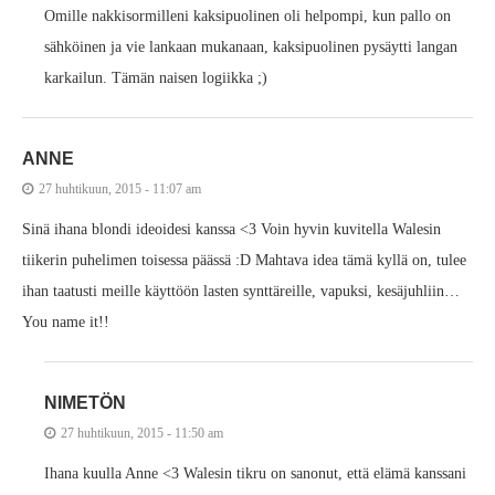
Omille nakkisormilleni kaksipuolinen oli helpompi, kun pallo on
sähköinen ja vie lankaan mukanaan, kaksipuolinen pysäytti langan
karkailun. Tämän naisen logiikka ;)
ANNE
27 huhtikuun, 2015 - 11:07 am
Sinä ihana blondi ideoidesi kanssa <3 Voin hyvin kuvitella Walesin
tiikerin puhelimen toisessa päässä :D Mahtava idea tämä kyllä on, tulee
ihan taatusti meille käyttöön lasten synttäreille, vapuksi, kesäjuhliin…
You name it!!
NIMETÖN
27 huhtikuun, 2015 - 11:50 am
Ihana kuulla Anne <3 Walesin tikru on sanonut, että elämä kanssani