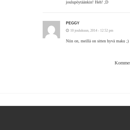
joulupöytäänkin! Heh! ;D
PEGGY
10 joulukuun, 2014 - 12:52 pm
Niin on, meillä on sitten hyvä maku ;)
Kommento