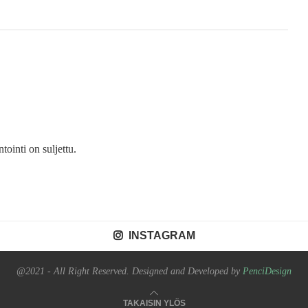
inti on suljettu.
INSTAGRAM
@2021 - All Right Reserved. Designed and Developed by
PenciDesign
TAKAISIN YLÖS