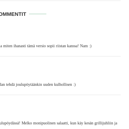
KOMMENTIT
a miten ihanasti tämä versio sopii riistan kanssa! Nam :)
idan tehdä joulupöytäänkin uuden kulhollisen :)
ulupöydässä! Melko monipuolinen salaatti, kun käy kesän grillijuhliin ja