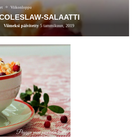
et
Viikonloppu
COLESLAW-SALAATTI
Viimeksi päivitetty
5 tammikuun, 2019