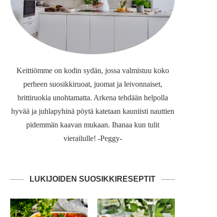
Keittiömme on kodin sydän, jossa valmistuu koko
perheen suosikkiruoat, juomat ja leivonnaiset,
brittiruokia unohtamatta. Arkena tehdään helpolla
hyvää ja juhlapyhinä pöytä katetaan kauniisti nauttien
pidemmän kaavan mukaan. Ihanaa kun tulit
vierailulle! -Peggy-
LUKIJOIDEN SUOSIKKIRESEPTIT