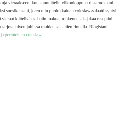
kuja vieraakseen, kun suunnittelin viikonloppuna riistaruokaani
yksi suosikeistani, joten niin puolukkainen coleslaw-salaatti syntyi
ieraat kiittelivät salaatin makua, rohkenen siis jakaa reseptini.
 tarjota talven juhlissa muiden salaattien rinnalla. Blogistani
ja
perinteinen coleslaw
.