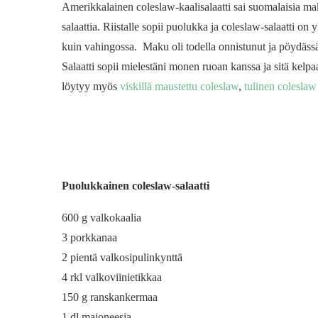
Amerikkalainen coleslaw-kaalisalaatti sai suomalaisia ma
salaattia. Riistalle sopii puolukka ja coleslaw-salaatti on 
kuin vahingossa. Maku oli todella onnistunut ja pöydässä v
Salaatti sopii mielestäni monen ruoan kanssa ja sitä kelpaa
löytyy myös
viskillä maustettu coleslaw
,
tulinen coleslaw
Puolukkainen coleslaw-salaatti
600 g valkokaalia
3 porkkanaa
2 pientä valkosipulinkynttä
4 rkl valkoviinietikkaa
150 g ranskankermaa
1 dl majoneesia