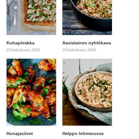
Kuhapiirakka
Aasialainen nyhtökana
23 huhtikuun, 2026
16 huhtikuun, 2026
PAAHDETTUA BATAATTIA
FETAKASTIKKEESSA
Hunajasiivet
Helppo lohimousse