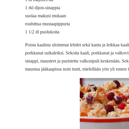
1 rkl dijon-sinappia
suolaa makusi mukaan
rouhittua mustaapippuria
1 1/2 dl puolukoita
Poista kaalista uloimmat lehdet sekä kanta ja leikkaa kaa
porkkanat suikaleiksi. Sekoita kaali, porkkanat ja valkov
sinappi, mausteet ja puristettu valkosipuli keskenään. S
maustua jääkaapissa noin tunti, mielellään yön yli ennen ta