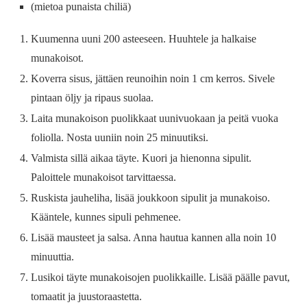
(mietoa punaista chiliä)
Kuumenna uuni 200 asteeseen. Huuhtele ja halkaise
munakoisot.
Koverra sisus, jättäen reunoihin noin 1 cm kerros. Sivele
pintaan öljy ja ripaus suolaa.
Laita munakoison puolikkaat uunivuokaan ja peitä vuoka
foliolla. Nosta uuniin noin 25 minuutiksi.
Valmista sillä aikaa täyte. Kuori ja hienonna sipulit.
Paloittele munakoisot tarvittaessa.
Ruskista jauheliha, lisää joukkoon sipulit ja munakoiso.
Kääntele, kunnes sipuli pehmenee.
Lisää mausteet ja salsa. Anna hautua kannen alla noin 10
minuuttia.
Lusikoi täyte munakoisojen puolikkaille. Lisää päälle pavut,
tomaatit ja juustoraastetta.