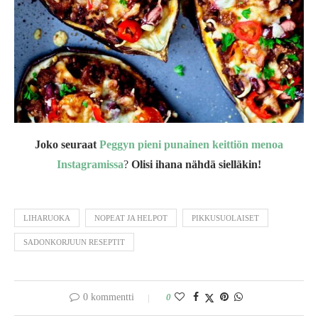
Joko seuraat
Peggyn pieni punainen keittiön menoa
Instagramissa
?
Olisi ihana nähdä sielläkin!
LIHARUOKA
NOPEAT JA HELPOT
PIKKUSUOLAISET
SADONKORJUUN RESEPTIT
0 kommentti
0