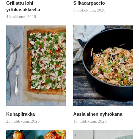
Grillattu lohi
Siikacarpaccio
yrttikastikkeella
5 toukokuun, 2026
4 kesäkuun, 2026
Kuhapiirakka
Aasialainen nyhtökana
23 huhtikuun, 2026
16 huhtikuun, 2026