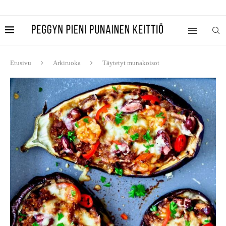
Etusivu
Arkiruoka
Täytetyt munakoisot