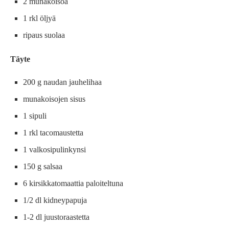
2 munakoisoa
1 rkl öljyä
ripaus suolaa
Täyte
200 g naudan jauhelihaa
munakoisojen sisus
1 sipuli
1 rkl tacomaustetta
1 valkosipulinkynsi
150 g salsaa
6 kirsikkatomaattia paloiteltuna
1/2 dl kidneypapuja
1-2 dl juustoraastetta