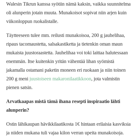
Walesin Tikrun kanssa syötiin nämä kaksin, vaikka suunnitelma
oli alunperin jotain muuta. Munakoisot sopivat niin arjen kuin
viikonloppun ruokalistalle.
Täytteeseen tulee mm. reilusti munakoisoa, 200 g jauhelihaa,
ripaus tacomaustetta, salsakastiketta ja tietenkin oman maun
mukaista juustoraastetta. Jauhelihaa voi toki laittaa halutessaan
enemmän. Itse kuitenkin yritän vähentää lihan syömistä
jakamalla ostamani paketin moneen eri ruokaan ja niin toinen
200 g meni
juustoiseen makaronilaatikkoon
, jota valmistin
pienen satsin.
Arvatkaapas mistä tämä ihana resepti inspiraatio lähti
alunperin?
Ostin lähikaupan hävikkilaatikosta 1€ hintaan erilaisia kasviksia
ja niiden mukana tuli vajaa kilon verran upeita munakoisoja.