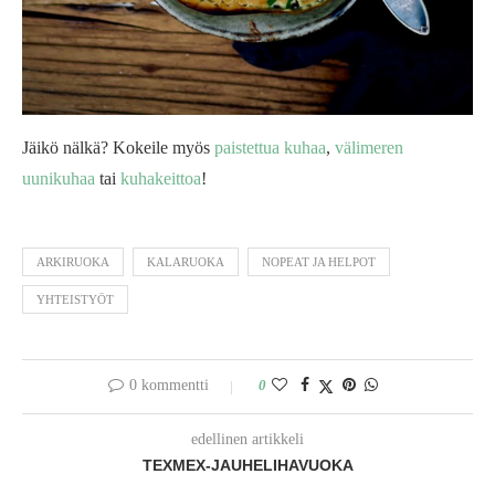
Jäikö nälkä? Kokeile myös
paistettua kuhaa
,
välimeren
uunikuhaa
tai
kuhakeittoa
!
ARKIRUOKA
KALARUOKA
NOPEAT JA HELPOT
YHTEISTYÖT
0 kommentti
0
edellinen artikkeli
TEXMEX-JAUHELIHAVUOKA