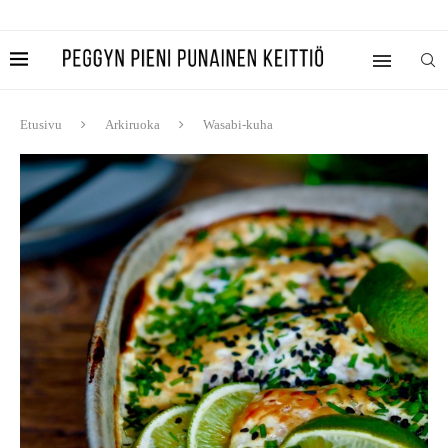
Etusivu
Arkiruoka
Wasabi-kuha