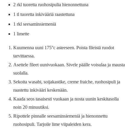
2 rkl tuoretta ruohosipulia hienonnettuna
1 tl tuoretta inkivääriä raastettuna
1 rkl seesaminsiemeniä
1 limette
Kuumenna uuni 175°c asteeseen. Poista fileistä ruodot
tarvittaessa.
Asettele fileet uunivuokaan. Sivele päälle voisulaa ja mausta
suolalla.
Sekoita wasabi, soijakastike, creme fraiche, ruohosipuli ja
raastettu inkivääri keskenään.
Kaada seos tasaisesti vuokaan ja nosta uunin keskitasolla
noin 20 minuutiksi.
Ripottele pinnalle seesaminsiemeniä ja hienonnettu
ruohosipuli. Tarjoile lime viipaleiden kera.