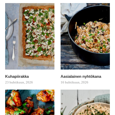
Kuhapiirakka
Aasialainen nyhtökana
23 huhtikuun, 2026
16 huhtikuun, 2026