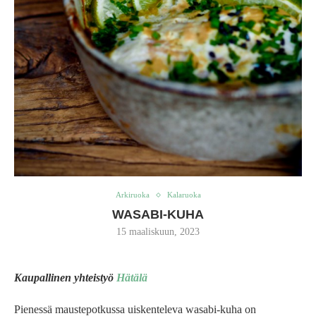
Arkiruoka
Kalaruoka
WASABI-KUHA
15 maaliskuun, 2023
Kaupallinen yhteistyö
Hätälä
Pienessä maustepotkussa uiskenteleva wasabi-kuha on