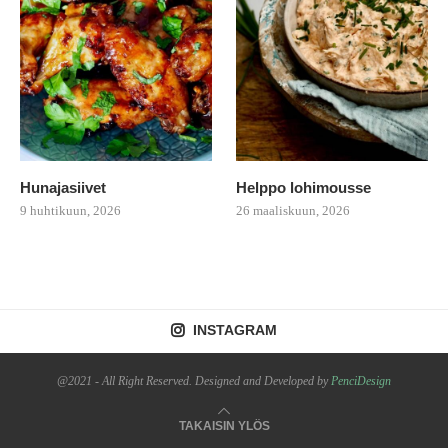
Hunajasiivet
Helppo lohimousse
9 huhtikuun, 2026
26 maaliskuun, 2026
INSTAGRAM
@2021 - All Right Reserved. Designed and Developed by
PenciDesign
TAKAISIN YLÖS