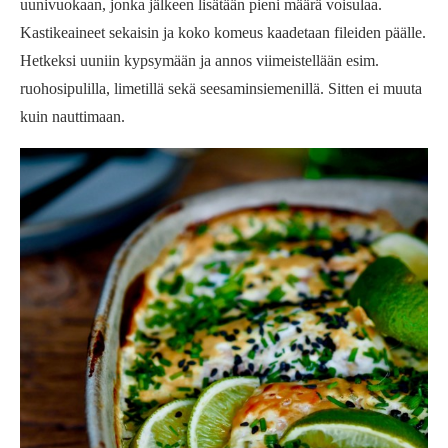
uunivuokaan, jonka jälkeen lisätään pieni määrä voisulaa.
Kastikeaineet sekaisin ja koko komeus kaadetaan fileiden päälle.
Hetkeksi uuniin kypsymään ja annos viimeistellään esim.
ruohosipulilla, limetillä sekä seesaminsiemenillä. Sitten ei muuta
kuin nauttimaan.