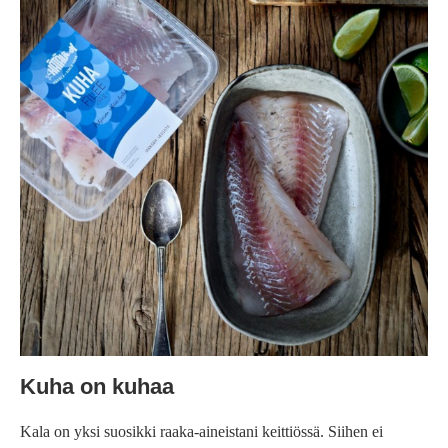
Kuha on kuhaa
Kala on yksi suosikki raaka-aineistani keittiössä. Siihen ei