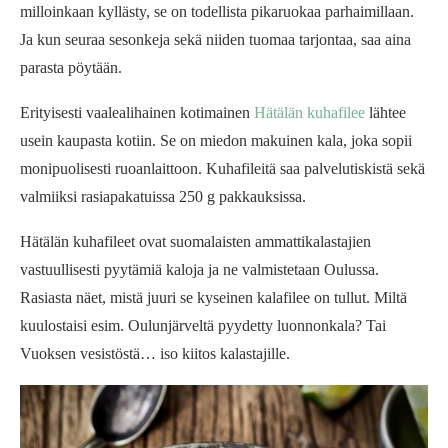
milloinkaan kyllästy, se on todellista pikaruokaa parhaimillaan.
Ja kun seuraa sesonkeja sekä niiden tuomaa tarjontaa, saa aina
parasta pöytään.
Erityisesti vaalealihainen kotimainen
Hätälän kuhafilee
lähtee
usein kaupasta kotiin. Se on miedon makuinen kala, joka sopii
monipuolisesti ruoanlaittoon. Kuhafileitä saa palvelutiskistä sekä
valmiiksi rasiapakatuissa 250 g pakkauksissa.
Hätälän kuhafileet ovat suomalaisten ammattikalastajien
vastuullisesti pyytämiä kaloja ja ne valmistetaan Oulussa.
Rasiasta näet, mistä juuri se kyseinen kalafilee on tullut. Miltä
kuulostaisi esim. Oulunjärveltä pyydetty luonnonkala? Tai
Vuoksen vesistöstä… iso kiitos kalastajille.