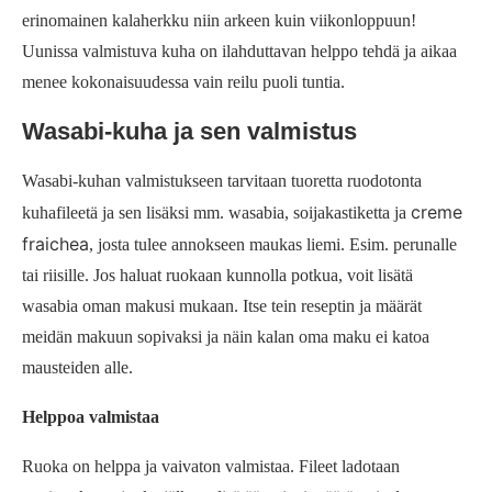
erinomainen kalaherkku niin arkeen kuin viikonloppuun!
Uunissa valmistuva kuha on ilahduttavan helppo tehdä ja aikaa
menee kokonaisuudessa vain reilu puoli tuntia.
Wasabi-kuha ja sen valmistus
Wasabi-kuhan valmistukseen tarvitaan tuoretta ruodotonta
creme
kuhafileetä ja sen lisäksi mm. wasabia, soijakastiketta ja
fraichea
, josta tulee annokseen maukas liemi. Esim. perunalle
tai riisille. Jos haluat ruokaan kunnolla potkua, voit lisätä
wasabia oman makusi mukaan. Itse tein reseptin ja määrät
meidän makuun sopivaksi ja näin kalan oma maku ei katoa
mausteiden alle.
Helppoa valmistaa
Ruoka on helppa ja vaivaton valmistaa. Fileet ladotaan