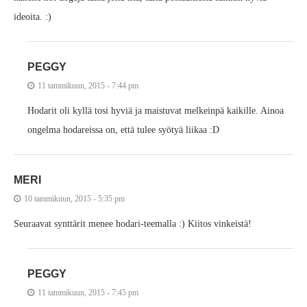
ideoita. :)
PEGGY
11 tammikuun, 2015 - 7:44 pm
Hodarit oli kyllä tosi hyviä ja maistuvat melkeinpä kaikille. Ainoa
ongelma hodareissa on, että tulee syötyä liikaa :D
MERI
10 tammikuun, 2015 - 5:35 pm
Seuraavat synttärit menee hodari-teemalla :) Kiitos vinkeistä!
PEGGY
11 tammikuun, 2015 - 7:45 pm