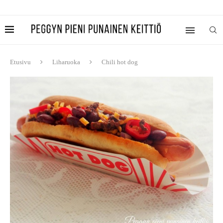
Etusivu
Liharuoka
Chili hot dog