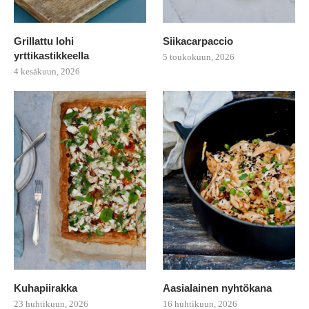
Grillattu lohi
Siikacarpaccio
yrttikastikkeella
5 toukokuun, 2026
4 kesäkuun, 2026
Kuhapiirakka
Aasialainen nyhtökana
23 huhtikuun, 2026
16 huhtikuun, 2026