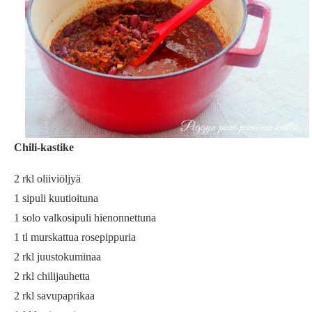
Chili-kastike
2 rkl oliiviöljyä
1 sipuli kuutioituna
1 solo valkosipuli hienonnettuna
1 tl murskattua rosepippuria
2 rkl juustokuminaa
2 rkl chilijauhetta
2 rkl savupaprikaa