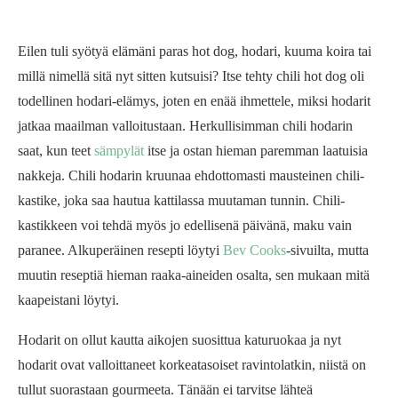
Eilen tuli syötyä elämäni paras hot dog, hodari, kuuma koira tai
millä nimellä sitä nyt sitten kutsuisi? Itse tehty chili hot dog oli
todellinen hodari-elämys, joten en enää ihmettele, miksi hodarit
jatkaa maailman valloitustaan. Herkullisimman chili hodarin
saat, kun teet
sämpylät
itse ja ostan hieman paremman laatuisia
nakkeja. Chili hodarin kruunaa ehdottomasti mausteinen chili-
kastike, joka saa hautua kattilassa muutaman tunnin. Chili-
kastikkeen voi tehdä myös jo edellisenä päivänä, maku vain
paranee. Alkuperäinen resepti löytyi
Bev Cooks
-sivuilta, mutta
muutin reseptiä hieman raaka-aineiden osalta, sen mukaan mitä
kaapeistani löytyi.
Hodarit on ollut kautta aikojen suosittua katuruokaa ja nyt
hodarit ovat valloittaneet korkeatasoiset ravintolatkin, niistä on
tullut suorastaan gourmeeta. Tänään ei tarvitse lähteä