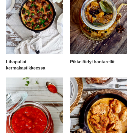
Lihapullat
Pikkelöidyt kantarellit
kermakastikkeessa