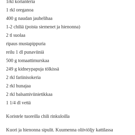
1rkl korianteria
1 rkl oreganoa
400 g naudan jauhelihaa
1-2 chiliä (poista siemenet ja hienonna)
2 tl suolaa
ripaus mustapippuria
reilu 1 dl punaviiniä
500 g tomaattimurskaa
249 g kidneypapuja tölkissä
2 rkl fariinisokeria
2 rkl hunajaa
2 rkl balsamiviinietikkaa
1 1/4 dl vettä
Koristele tuoreilla chili rinkuloilla
Kuori ja hienonna sipulit. Kuumenna oliiviöljy kattilassa