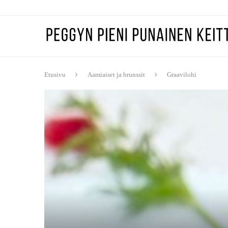
Etusivu
Aamiaiset ja brunssit
Graavilohi