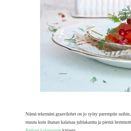
Nämä tekemäni graavilohet on jo syöty parempiin suihin,
muuta kuin ihanan kalaisaa juhlakautta ja pientä hemmott
Parhaat kalareseptit
kirjasta.