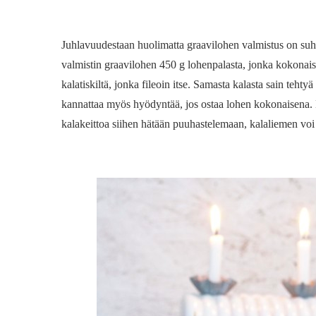
Juhlavuudestaan huolimatta graavilohen valmistus on suht 
valmistin graavilohen 450 g lohenpalasta, jonka kokonais
kalatiskiltä, jonka fileoin itse. Samasta kalasta sain teht
kannattaa myös hyödyntää, jos ostaa lohen kokonaisena. N
kalakeittoa siihen hätään puuhastelemaan, kalaliemen voi ke