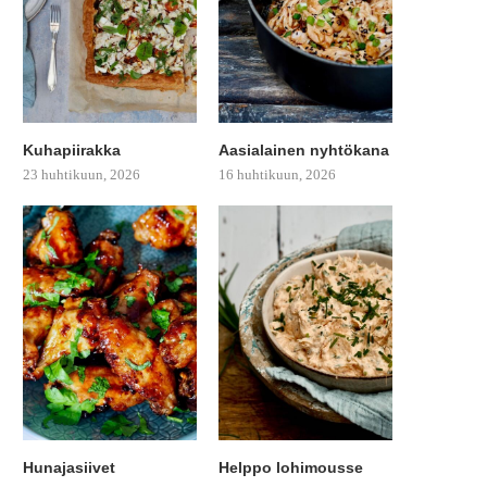
Kuhapiirakka
Aasialainen nyhtökana
23 huhtikuun, 2026
16 huhtikuun, 2026
Hunajasiivet
Helppo lohimousse