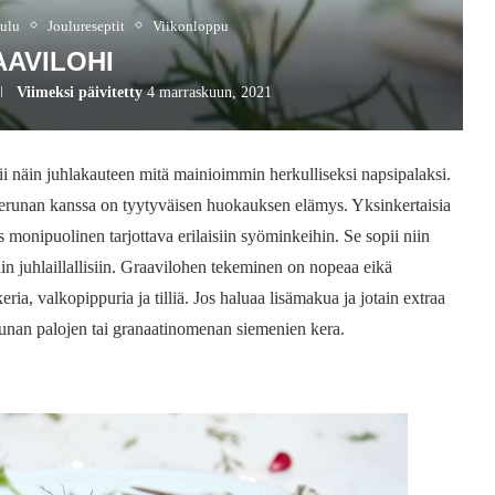
oulu
Joulureseptit
Viikonloppu
AVILOHI
Viimeksi päivitetty
4 marraskuun, 2021
pii näin juhlakauteen mitä mainioimmin herkulliseksi napsipalaksi.
perunan kanssa on tyytyväisen huokauksen elämys. Yksinkertaisia
 monipuolinen tarjottava erilaisiin syöminkeihin. Se sopii niin
uin juhlaillallisiin. Graavilohen tekeminen on nopeaa eikä
ria, valkopippuria ja tilliä. Jos haluaa lisämakua ja jotain extraa
ruunan palojen tai granaatinomenan siemenien kera.