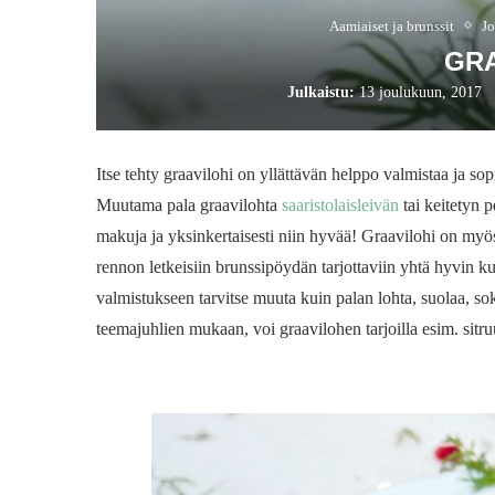
Aamiaiset ja brunssit
J
GRA
Julkaistu:
13 joulukuun, 2017
Itse tehty graavilohi on yllättävän helppo valmistaa ja so
Muutama pala graavilohta
saaristolaisleivän
tai keitetyn 
makuja ja yksinkertaisesti niin hyvää! Graavilohi on myös
rennon letkeisiin brunssipöydän tarjottaviin yhtä hyvin k
valmistukseen tarvitse muuta kuin palan lohta, suolaa, soke
teemajuhlien mukaan, voi graavilohen tarjoilla esim. sit