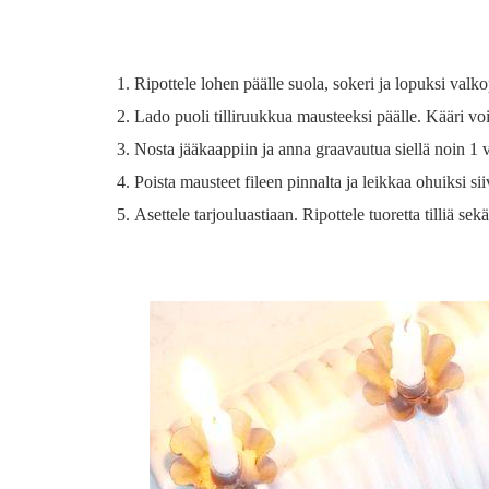
Ripottele lohen päälle suola, sokeri ja lopuksi va
Lado puoli tilliruukkua mausteeksi päälle. Kääri voi
Nosta jääkaappiin ja anna graavautua siellä noin 1 
Poista mausteet fileen pinnalta ja leikkaa ohuiksi sii
Asettele tarjouluastiaan. Ripottele tuoretta tilliä s