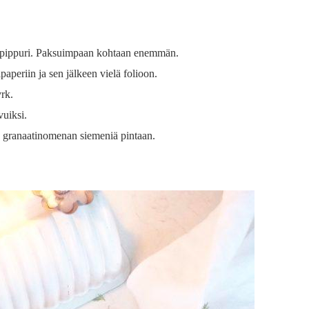
lkopippuri. Paksuimpaan kohtaan enemmän.
paperiin ja sen jälkeen vielä folioon.
vrk.
vuiksi.
ekä granaatinomenan siemeniä pintaan.