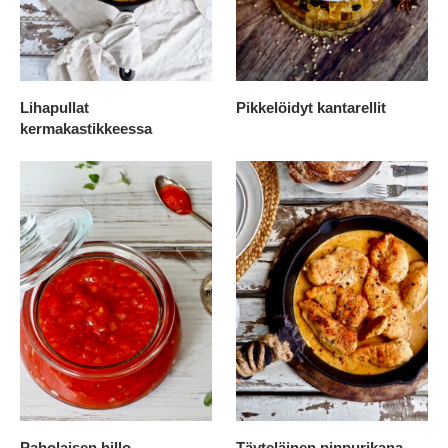
Lihapullat
Pikkelöidyt kantarellit
kermakastikkeessa
Paholaisen hillo
Täyteläinen pippurikana