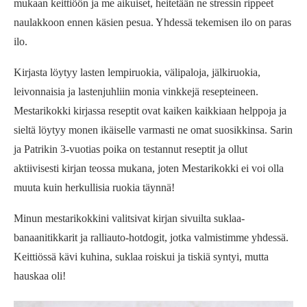
mukaan keittiöön ja me aikuiset, heitetään ne stressin rippeet
naulakkoon ennen käsien pesua. Yhdessä tekemisen ilo on paras
ilo.
Kirjasta löytyy lasten lempiruokia, välipaloja, jälkiruokia,
leivonnaisia ja lastenjuhliin monia vinkkejä resepteineen.
Mestarikokki kirjassa reseptit ovat kaiken kaikkiaan helppoja ja
sieltä löytyy monen ikäiselle varmasti ne omat suosikkinsa. Sarin
ja Patrikin 3-vuotias poika on testannut reseptit ja ollut
aktiivisesti kirjan teossa mukana, joten Mestarikokki ei voi olla
muuta kuin herkullisia ruokia täynnä!
Minun mestarikokkini valitsivat kirjan sivuilta suklaa-
banaanitikkarit ja ralliauto-hotdogit, jotka valmistimme yhdessä.
Keittiössä kävi kuhina, suklaa roiskui ja tiskiä syntyi, mutta
hauskaa oli!