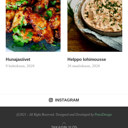
Hunajasiivet
Helppo lohimousse
9 huhtikuun, 2026
26 maaliskuun, 2026
INSTAGRAM
@2021 - All Right Reserved. Designed and Developed by
PenciDesign
TAKAISIN YLÖS