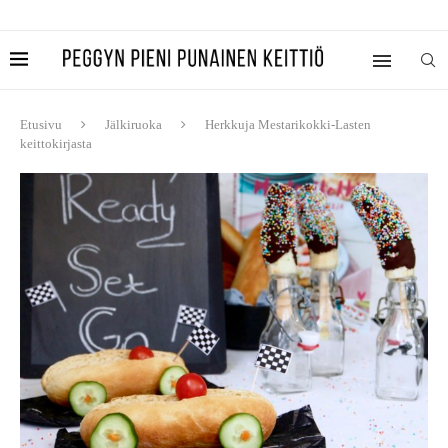
Etusivu
Jälkiruoka
Herkkuja Mestarikokki-Lasten
keittokirjasta