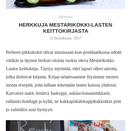
Jälkiruoka
HERKKUJA MESTARIKOKKI-LASTEN
KEITTOKIRJASTA
11 heinäkuun, 2017
Perheen pikkukokit olivat innoissaan kun postilaatikossa odotti
värikäs ja täynnä herkun oloisia ruokia oleva Mestarikokki-
Lasten keittokirja. Täytyy myöntää, ettei lapset olleet ainoita,
jotka iloitsivat kirjasta. Kirjaa selatessamme löysimme monen
monta reseptiä, joita tullaan tekemään lasten kanssa yhdessä.
Karvaiset nakit, lentävä Jaakoppi, suklaa-banaanitikkarit,
ralliauto-hotdogit ja kyllä, ne kakkapökälekuppikakkutkin pisti
jo valmiiksi suut hymyyn.