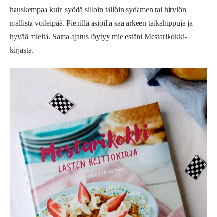
hauskempaa kuin syödä silloin tällöin sydämen tai hirviön
mallista voileipää. Pienillä asioilla saa arkeen taikahippuja ja
hyvää mieltä. Sama ajatus löytyy mielestäni Mestarikokki-
kirjasta.