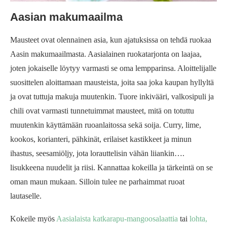
Aasian makumaailma
Mausteet ovat olennainen asia, kun ajatuksissa on tehdä ruokaa
Aasin makumaailmasta. Aasialainen ruokatarjonta on laajaa,
joten jokaiselle löytyy varmasti se oma lempparinsa. Aloittelijalle
suosittelen aloittamaan mausteista, joita saa joka kaupan hyllyltä
ja ovat tuttuja makuja muutenkin. Tuore inkivääri, valkosipuli ja
chili ovat varmasti tunnetuimmat mausteet, mitä on totuttu
muutenkin käyttämään ruoanlaitossa sekä soija. Curry, lime,
kookos, korianteri, pähkinät, erilaiset kastikkeet ja minun
ihastus, seesamiöljy, jota lorauttelisin vähän liiankin….
lisukkeena nuudelit ja riisi. Kannattaa kokeilla ja tärkeintä on se
oman maun mukaan. Silloin tulee ne parhaimmat ruoat
lautaselle.
Kokeile myös
Aasialaista katkarapu-mangoosalaattia
tai
lohta,