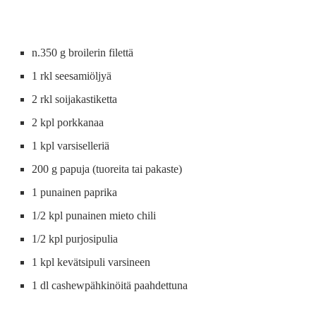
n.350 g broilerin filettä
1 rkl seesamiöljyä
2 rkl soijakastiketta
2 kpl porkkanaa
1 kpl varsiselleriä
200 g papuja (tuoreita tai pakaste)
1 punainen paprika
1/2 kpl punainen mieto chili
1/2 kpl purjosipulia
1 kpl kevätsipuli varsineen
1 dl cashewpähkinöitä paahdettuna