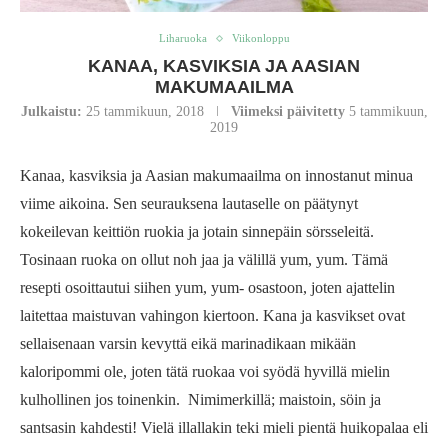
Liharuoka
Viikonloppu
KANAA, KASVIKSIA JA AASIAN
MAKUMAAILMA
Julkaistu:
25 tammikuun, 2018
Viimeksi päivitetty
5 tammikuun,
2019
Kanaa, kasviksia ja Aasian makumaailma on innostanut minua
viime aikoina. Sen seurauksena lautaselle on päätynyt
kokeilevan keittiön ruokia ja jotain sinnepäin sörsseleitä.
Tosinaan ruoka on ollut noh jaa ja välillä yum, yum. Tämä
resepti osoittautui siihen yum, yum- osastoon, joten ajattelin
laitettaa maistuvan vahingon kiertoon. Kana ja kasvikset ovat
sellaisenaan varsin kevyttä eikä marinadikaan mikään
kaloripommi ole, joten tätä ruokaa voi syödä hyvillä mielin
kulhollinen jos toinenkin. Nimimerkillä; maistoin, söin ja
santsasin kahdesti! Vielä illallakin teki mieli pientä huikopalaa eli