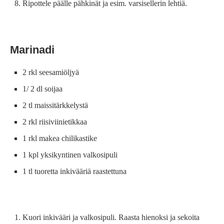
Ripottele päälle pähkinät ja esim. varsisellerin lehtiä.
Marinadi
2 rkl seesamiöljyä
1/ 2 dl soijaa
2 tl maissitärkkelystä
2 rkl riisiviinietikkaa
1 rkl makea chilikastike
1 kpl yksikyntinen valkosipuli
1 tl tuoretta inkivääriä raastettuna
Kuori inkivääri ja valkosipuli. Raasta hienoksi ja sekoita