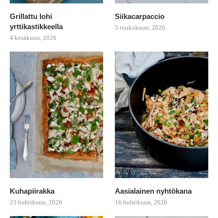
Grillattu lohi
Siikacarpaccio
yrttikastikkeella
5 toukokuun, 2026
4 kesäkuun, 2026
Kuhapiirakka
Aasialainen nyhtökana
23 huhtikuun, 2026
16 huhtikuun, 2026