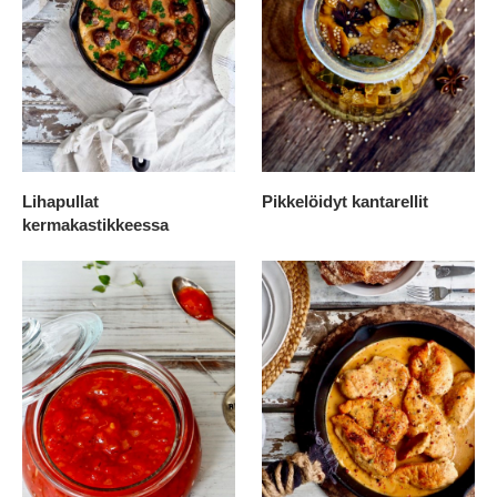
Lihapullat
Pikkelöidyt kantarellit
kermakastikkeessa