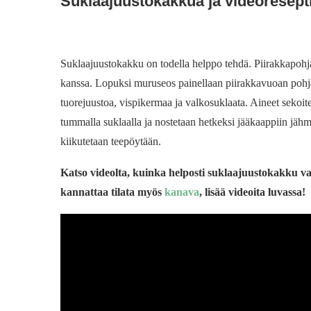
Suklaajuustokakkua ja videoresept
Suklaajuustokakku on todella helppo tehdä. Piirakkapohjak
kanssa. Lopuksi muruseos painellaan piirakkavuoan pohja
tuorejuustoa, vispikermaa ja valkosuklaata. Aineet sekoit
tummalla suklaalla ja nostetaan hetkeksi jääkaappiin jä
kiikutetaan teepöytään.
Katso videolta, kuinka helposti suklaajuustokakku val
kannattaa tilata myös
kanava
, lisää videoita luvassa!