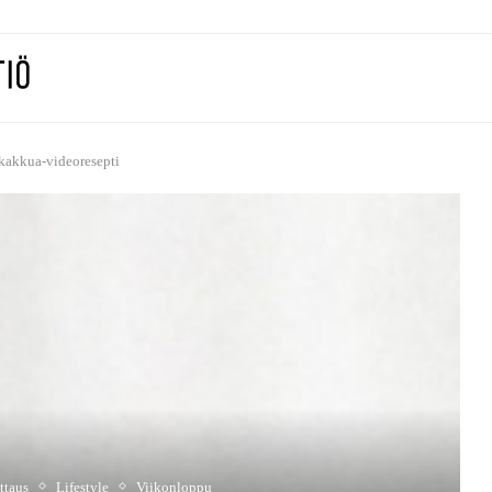
okakkua-videoresepti
ttaus
Lifestyle
Viikonloppu