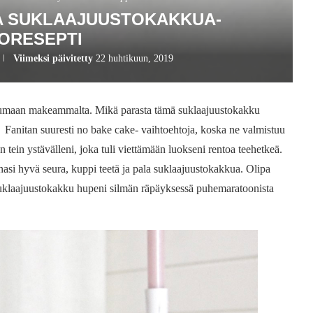
LA SUKLAAJUUSTOKAKKUA-
ORESEPTI
Viimeksi päivitetty
22 huhtikuun, 2019
stumaan makeammalta. Mikä parasta tämä suklaajuustokakku
. Fanitan suuresti no bake cake- vaihtoehtoja, koska ne valmistuu
ein ystävälleni, joka tuli viettämään luokseni rentoa teehetkeä.
unasi hyvä seura, kuppi teetä ja pala suklaajuustokakkua. Olipa
suklaajuustokakku hupeni silmän räpäyksessä puhemaratoonista