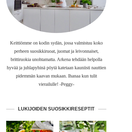
Keittiömme on kodin sydän, jossa valmistuu koko
perheen suosikkiruoat, juomat ja leivonnaiset,
brittiruokia unohtamatta. Arkena tehdään helpolla
hyvää ja juhlapyhinä pöytä katetaan kauniisti nauttien
pidemmän kaavan mukaan. Ihanaa kun tulit
vierailulle! -Peggy-
LUKIJOIDEN SUOSIKKIRESEPTIT