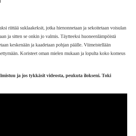
i
si riittää suklaakeksit, jotka hienonnetaan ja sekoitetaan voisulan
an ja sitten se onkin jo valmis. Täytteeksi huoneenlämpöistä
etaan keskenään ja kaadetaan pohjan päälle. Viimeistellään
hmettymään. Koristeet oman mielen mukaan ja lopulta koko komeus
mistuu ja jos tykkäsit videosta, peukuta ilokseni. Toki