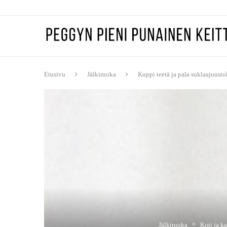
Etusivu
Jälkiruoka
Kuppi teetä ja pala suklaajuust
Jälkiruoka
Koti ja ka