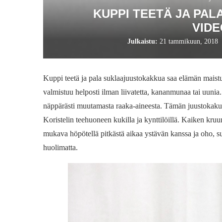
KUPPI TEETÄ JA PA
VIDE
Julkaistu:
21 tammikuun, 2018
Kuppi teetä ja pala suklaajuustokakkua saa elämän mai
valmistuu helposti ilman liivatetta, kananmunaa tai uunia
näppärästi muutamasta raaka-aineesta. Tämän juustokakun t
Koristelin teehuoneen kukilla ja kynttilöillä. Kaiken kru
mukava höpötellä pitkästä aikaa ystävän kanssa ja oho, 
huolimatta.