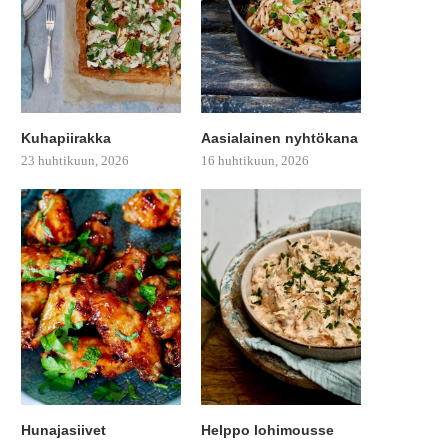
Kuhapiirakka
Aasialainen nyhtökana
23 huhtikuun, 2026
16 huhtikuun, 2026
Hunajasiivet
Helppo lohimousse