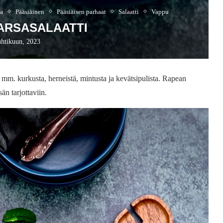
a
Pääsiäinen
Pääsiäisen parhaat
Salaatti
Vappu
ARSASALAATTI
uhtikuun, 2023
mm. kurkusta, herneistä, mintusta ja kevätsipulista. Rapean
än tarjottaviin.