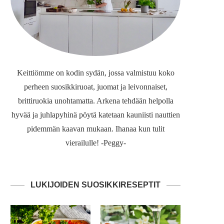
Keittiömme on kodin sydän, jossa valmistuu koko
perheen suosikkiruoat, juomat ja leivonnaiset,
brittiruokia unohtamatta. Arkena tehdään helpolla
hyvää ja juhlapyhinä pöytä katetaan kauniisti nauttien
pidemmän kaavan mukaan. Ihanaa kun tulit
vierailulle! -Peggy-
LUKIJOIDEN SUOSIKKIRESEPTIT