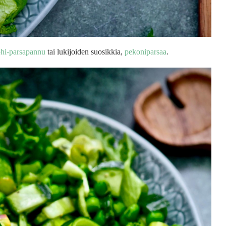
ohi-parsapannu
tai lukijoiden suosikkia,
pekoniparsaa
.