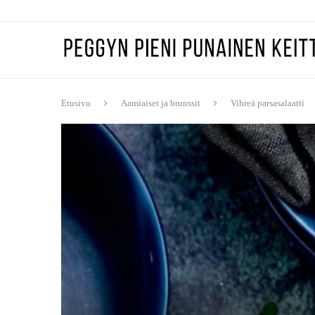
Etusivu
Aamiaiset ja brunssit
Vihreä parsasalaatti