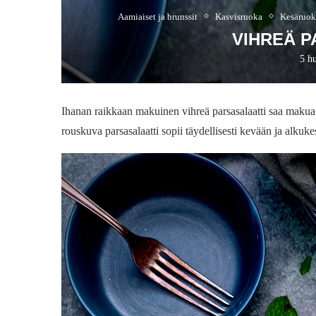
Aamiaiset ja brunssit
Kasvisruoka
Kesäruok
VIHREÄ P
5 h
Ihanan raikkaan makuinen vihreä parsasalaatti saa makua 
rouskuva parsasalaatti sopii täydellisesti kevään ja alkukes