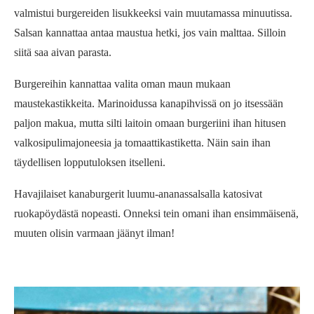
valmistui burgereiden lisukkeeksi vain muutamassa minuutissa.
Salsan kannattaa antaa maustua hetki, jos vain malttaa. Silloin
siitä saa aivan parasta.
Burgereihin kannattaa valita oman maun mukaan
maustekastikkeita. Marinoidussa kanapihvissä on jo itsessään
paljon makua, mutta silti laitoin omaan burgeriini ihan hitusen
valkosipulimajoneesia ja tomaattikastiketta. Näin sain ihan
täydellisen lopputuloksen itselleni.
Havajilaiset kanaburgerit luumu-ananassalsalla katosivat
ruokapöydästä nopeasti. Onneksi tein omani ihan ensimmäisenä,
muuten olisin varmaan jäänyt ilman!