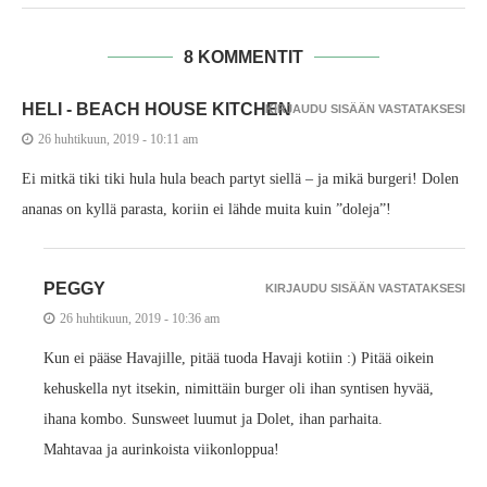
8 KOMMENTIT
HELI - BEACH HOUSE KITCHEN
KIRJAUDU SISÄÄN VASTATAKSESI
26 huhtikuun, 2019 - 10:11 am
Ei mitkä tiki tiki hula hula beach partyt siellä – ja mikä burgeri! Dolen
ananas on kyllä parasta, koriin ei lähde muita kuin ”doleja”!
PEGGY
KIRJAUDU SISÄÄN VASTATAKSESI
26 huhtikuun, 2019 - 10:36 am
Kun ei pääse Havajille, pitää tuoda Havaji kotiin :) Pitää oikein
kehuskella nyt itsekin, nimittäin burger oli ihan syntisen hyvää,
ihana kombo. Sunsweet luumut ja Dolet, ihan parhaita.
Mahtavaa ja aurinkoista viikonloppua!