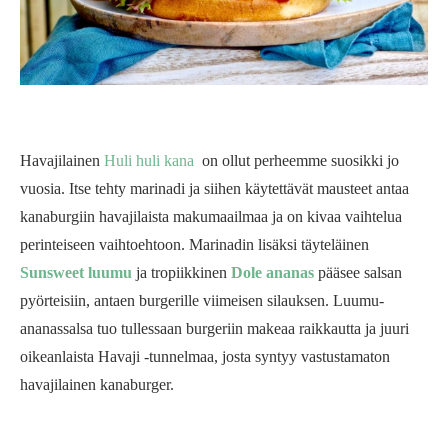
Havajilainen
Huli huli kana
on ollut perheemme suosikki jo
vuosia. Itse tehty marinadi ja siihen käytettävät mausteet antaa
kanaburgiin havajilaista makumaailmaa ja on kivaa vaihtelua
perinteiseen vaihtoehtoon. Marinadin lisäksi täyteläinen
Sunsweet luumu
ja tropiikkinen
Dole ananas
pääsee salsan
pyörteisiin, antaen burgerille viimeisen silauksen. Luumu-
ananassalsa tuo tullessaan burgeriin makeaa raikkautta ja juuri
oikeanlaista Havaji -tunnelmaa, josta syntyy vastustamaton
havajilainen kanaburger.