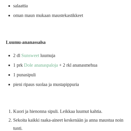
salaattia
oman maun mukaan maustekastikkeet
Luumu-ananassalsa
2 dl
Sunsweet
luumuja
1 prk
Dole ananaspaloja
+ 2 rkl ananasmehua
1 punasipuli
pieni ripaus suolaa ja mustapippuria
Kuori ja hienonna sipuli. Leikkaa luumut kahtia.
Sekoita kaikki raaka-aineet keskenään ja anna maustua noin
tunti.