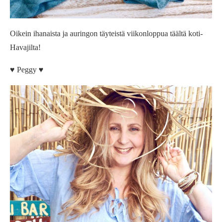
Oikein ihanaista ja auringon täyteistä viikonloppua täältä koti-
Havajilta!
♥ Peggy ♥