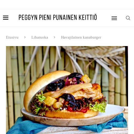
Etusivu
Liharuoka
Havajilainen kanaburger