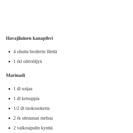
Havajilainen kanapihvi
4 ohutta broilerin filettä
1 rkl oliiviöljyä
Marinadi
1 dl soijaa
1 dl ketsuppia
1/2 dl ruokosokeria
2 rk sitruunan mehua
2 valkosipulin kynttä