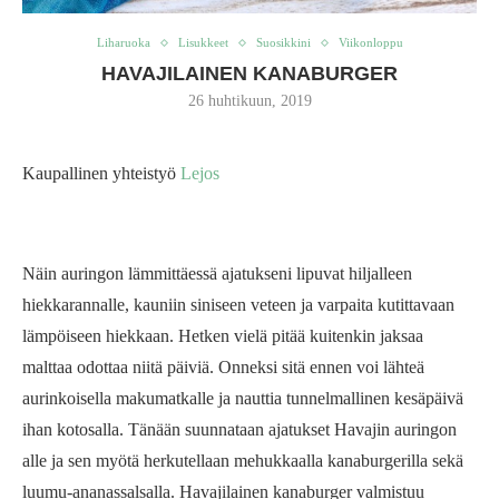
Liharuoka
Lisukkeet
Suosikkini
Viikonloppu
HAVAJILAINEN KANABURGER
26 huhtikuun, 2019
Kaupallinen yhteistyö
Lejos
Näin auringon lämmittäessä ajatukseni lipuvat hiljalleen
hiekkarannalle, kauniin siniseen veteen ja varpaita kutittavaan
lämpöiseen hiekkaan. Hetken vielä pitää kuitenkin jaksaa
malttaa odottaa niitä päiviä. Onneksi sitä ennen voi lähteä
aurinkoisella makumatkalle ja nauttia tunnelmallinen kesäpäivä
ihan kotosalla. Tänään suunnataan ajatukset Havajin auringon
alle ja sen myötä herkutellaan mehukkaalla kanaburgerilla sekä
luumu-ananassalsalla. Havajilainen kanaburger valmistuu