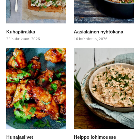
Kuhapiirakka
Aasialainen nyhtökana
23 huhtikuun, 2026
16 huhtikuun, 2026
Hunajasiivet
Helppo lohimousse