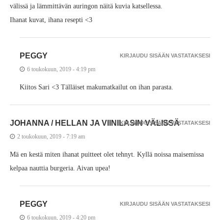
välissä ja lämmittävän auringon näitä kuvia katsellessa.
Ihanat kuvat, ihana resepti <3
PEGGY
KIRJAUDU SISÄÄN VASTATAKSESI
6 toukokuun, 2019 - 4:19 pm
Kiitos Sari <3 Tälläiset makumatkailut on ihan parasta.
JOHANNA / HELLAN JA VIINILASIN VÄLISSÄ
KIRJAUDU SISÄÄN VASTATAKSESI
2 toukokuun, 2019 - 7:19 am
Mä en kestä miten ihanat puitteet olet tehnyt. Kyllä noissa maisemissa
kelpaa nauttia burgeria. Aivan upea!
PEGGY
KIRJAUDU SISÄÄN VASTATAKSESI
6 toukokuun, 2019 - 4:20 pm