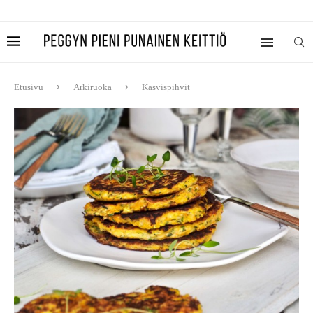
Etusivu
Arkiruoka
Kasvispihvit