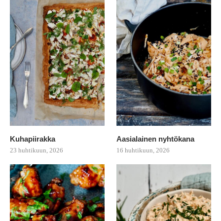
Kuhapiirakka
Aasialainen nyhtökana
23 huhtikuun, 2026
16 huhtikuun, 2026