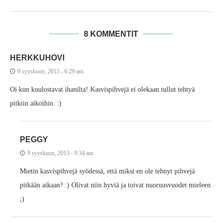
8 KOMMENTIT
HERKKUHOVI
9 syyskuun, 2013 - 6:29 am
Oi kun kuulostavat ihanilta! Kasvispihvejä ei olekaan tullut tehtyä
pitkiin aikoihin. :)
PEGGY
9 syyskuun, 2013 - 9:34 am
Mietin kasvispihvejä syödessä, että miksi en ole tehnyt pihvejä
pitkään aikaan? :) Olivat niin hyviä ja toivat nuoruusvuodet mieleen
;)