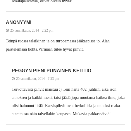
Jokatapauksessa, olivat oikein hyviä!
ANONYYMI
25 tammikuun, 2014 - 2:22 pm
Teinpä tuossa talaikinan ja on turpoamassa jääkaapissa jo. Alan
paistelemaan kohta.Varmaan tulee hyvät pihvit.
PEGGYN PIENI PUNAINEN KEITTIÖ
25 tammikuun, 2014 - 7:53 pm
Toivottavasti pihvit maistuu :) Tein näitä 40v. juhliini aika ison
annoksen ja kaikki meni, taisi jäädä jopa muutama haikea ilme, joka
olisi halunnut lisää. Kasvispihvit ovat herkullisia ja onneksi raaka-
aineita saa näin talvellakin kaupasta. Mukavia pakkaspäiviä!