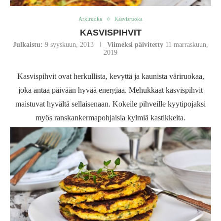
Arkiruoka
Kasvisruoka
KASVISPIHVIT
Julkaistu:
9 syyskuun, 2013
Viimeksi päivitetty
11 marraskuun,
2019
Kasvispihvit ovat
herkullista, kevyttä ja kaunista väriruokaa,
joka antaa päivään hyvää energiaa. Mehukkaat kasvispihvit
maistuvat hyvältä sellaisenaan. Kokeile pihveille kyytipojaksi
myös ranskankermapohjaisia kylmiä kastikkeita.