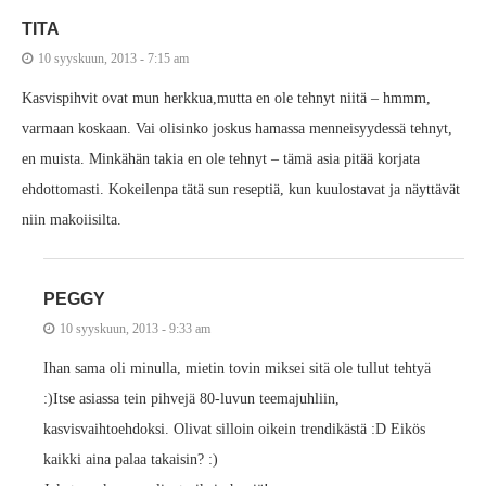
TITA
10 syyskuun, 2013 - 7:15 am
Kasvispihvit ovat mun herkkua,mutta en ole tehnyt niitä – hmmm,
varmaan koskaan. Vai olisinko joskus hamassa menneisyydessä tehnyt,
en muista. Minkähän takia en ole tehnyt – tämä asia pitää korjata
ehdottomasti. Kokeilenpa tätä sun reseptiä, kun kuulostavat ja näyttävät
niin makoiisilta.
PEGGY
10 syyskuun, 2013 - 9:33 am
Ihan sama oli minulla, mietin tovin miksei sitä ole tullut tehtyä
:)Itse asiassa tein pihvejä 80-luvun teemajuhliin,
kasvisvaihtoehdoksi. Olivat silloin oikein trendikästä :D Eikös
kaikki aina palaa takaisin? :)