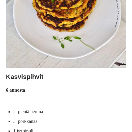
Kasvispihvit
6 annosta
2 pientä peruna
3 porkkanaa
1 iso sipuli