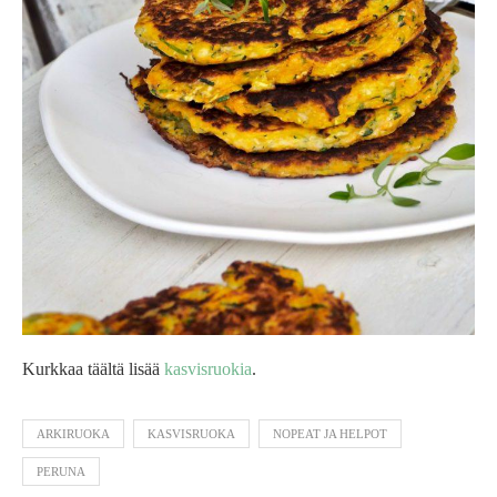
Kurkkaa täältä lisää
kasvisruokia
.
ARKIRUOKA
KASVISRUOKA
NOPEAT JA HELPOT
PERUNA