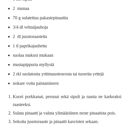
2 munaa
70 g sulatettua pakastepinaattia
3/4 dl vehnäjauhoja
2 dl juustoraastetta
1 tl paprikajauhetta
suolaa makusi mukaan
mustapippuria myllystä
2 rkl suolatonta yrttimausteseosta tai tuoreita yrttejä
nokare voita paistamiseen
Kuori porkkanat, perunat sekä sipuli ja raasta ne karkeaksi
raasteeksi.
Sulata pinaatti ja valuta ylimääräinen neste pinaatista pois.
Sekoita juustoraaste ja pinaatti kasvisten sekaan.