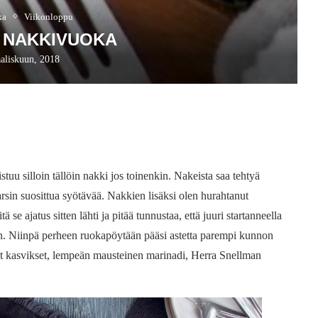
ka
Viikonloppu
 NAKKIVUOKA
aliskuun, 2018
uu silloin tällöin nakki jos toinenkin. Nakeista saa tehtyä
varsin suosittua syötävää. Nakkien lisäksi olen hurahtanut
 se ajatus sitten lähti ja pitää tunnustaa, että juuri startanneella
an. Niinpä perheen ruokapöytään pääsi astetta parempi kunnon
 kasvikset, lempeän mausteinen marinadi, Herra Snellman