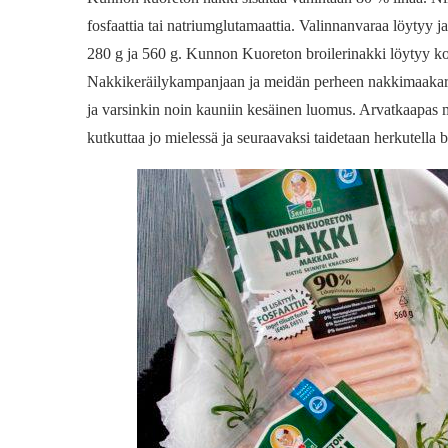
fosfaattia tai natriumglutamaattia. Valinnanvaraa löytyy
280 g ja 560 g. Kunnon Kuoreton broilerinakki löytyy k
Nakkikeräilykampanjaan ja meidän perheen nakkimaakari
ja varsinkin noin kauniin kesäinen luomus. Arvatkaapas mit
kutkuttaa jo mielessä ja seuraavaksi taidetaan herkutella br