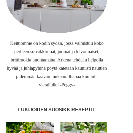
Keittiömme on kodin sydän, jossa valmistuu koko
perheen suosikkiruoat, juomat ja leivonnaiset,
brittiruokia unohtamatta. Arkena tehdään helpolla
hyvää ja juhlapyhinä pöytä katetaan kauniisti nauttien
pidemmän kaavan mukaan. Ihanaa kun tulit
vierailulle! -Peggy-
LUKIJOIDEN SUOSIKKIRESEPTIT