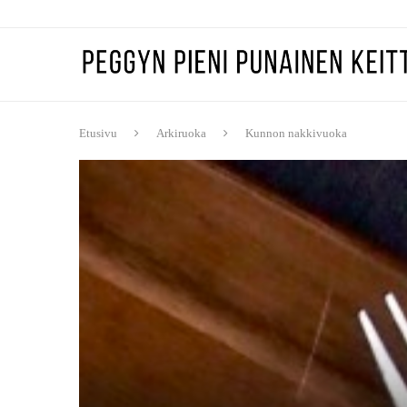
Etusivu
Arkiruoka
Kunnon nakkivuoka