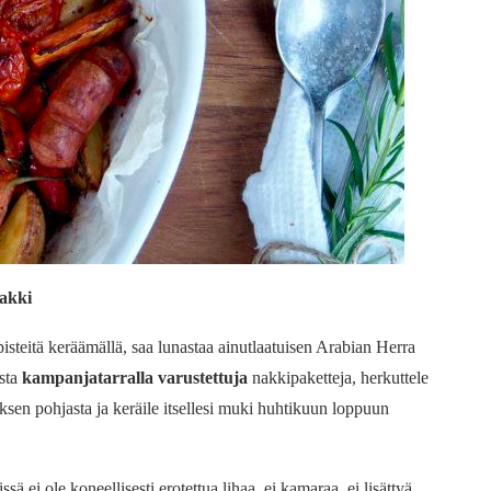
akki
 pisteitä keräämällä, saa lunastaa ainutlaatuisen Arabian Herra
sta
kampanjatarralla varustettuja
nakkipaketteja, herkuttele
ksen pohjasta ja keräile itsellesi muki huhtikuun loppuun
 ei ole koneellisesti erotettua lihaa, ei kamaraa, ei lisättyä