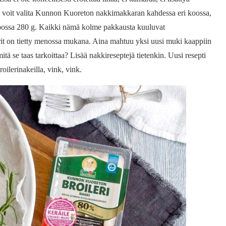
 ja voit valita Kunnon Kuoreton nakkimakkaran kahdessa eri koossa,
oossa 280 g. Kaikki nämä kolme pakkausta kuuluvat
t on tietty menossa mukana. Aina mahtuu yksi uusi muki kaappiin
ä se taas tarkoittaa? Lisää nakkireseptejä tietenkin. Uusi resepti
oilerinakeilla, vink, vink.