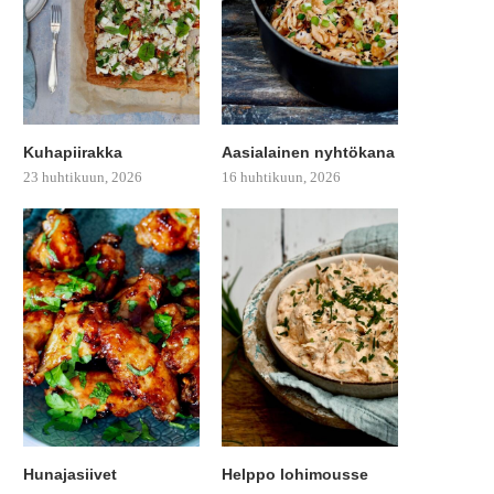
Kuhapiirakka
Aasialainen nyhtökana
23 huhtikuun, 2026
16 huhtikuun, 2026
Hunajasiivet
Helppo lohimousse