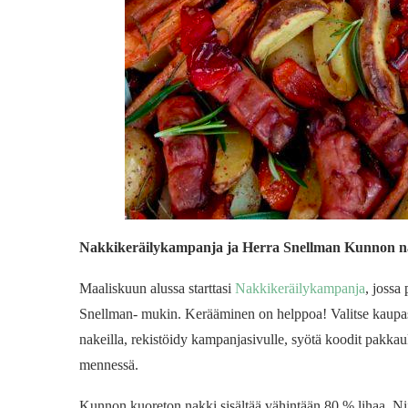
Nakkikeräilykampanja ja Herra Snellman Kunnon n
Maaliskuun alussa starttasi
Nakkikeräilykampanja
, jossa
Snellman- mukin. Kerääminen on helppoa! Valitse kaupa
nakeilla, rekistöidy kampanjasivulle, syötä koodit pakkau
mennessä.
Kunnon kuoreton nakki sisältää vähintään 80 % lihaa. Niissä