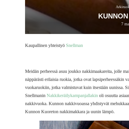
Arkiruo
KUNNON
7 ma
Kaupallinen yhteistyö
Snellman
Meidän perheessä asuu joukko nakkimaakareita, jolle maist
näppärästi erilaisia ruokia, jotka ovat lapsiperheessäkin 
vuokaruokiin, jotka valmistuvat kuin itsestään uunissa. Siitä
Snellmanin
Nakkikeräilykampanjallakin
oli osuutta asia
nakkivuoka. Kunnon nakkivuoassa yhdistyvät mehukkaat
Kunnon Kuoreton nakkimakkara ja uunin lämpö.