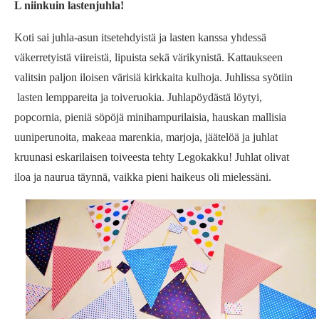
L niinkuin lastenjuhla!
Koti sai juhla-asun itsetehdyistä ja lasten kanssa yhdessä
väkerretyistä viireistä, lipuista sekä värikynistä. Kattaukseen
valitsin paljon iloisen värisiä kirkkaita kulhoja. Juhlissa syötiin
lasten lemppareita ja toiveruokia. Juhlapöydästä löytyi,
popcornia, pieniä söpöjä minihampurilaisia, hauskan mallisia
uuniperunoita, makeaa marenkia, marjoja, jäätelöä ja juhlat
kruunasi eskarilaisen toiveesta tehty Legokakku! Juhlat olivat
iloa ja naurua täynnä, vaikka pieni haikeus oli mielessäni.