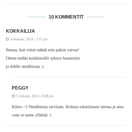
10 KOMMENTIT
KOKKAILIJA
4 elokuun, 2014 - 5:55 pm
Ihanaa, kun viitsit nähdä niin paljon vaivaa!
Onnea teidän koululaisille syksyn haasteisiin
ja äidille nenäliinoja ;)
PEGGY
5 elokuun, 2014 - 8:08 pm
Kiitos <3 Nenäliinoja tarvitaan. Kolmas eskarilainen talossa ja aina
vaan se tunne yllättää :)