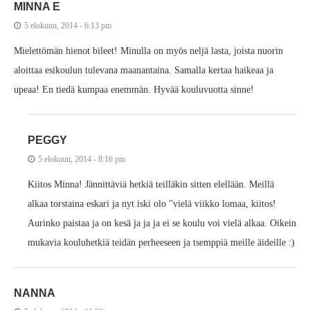
MINNA E
5 elokuun, 2014 - 6:13 pm
Mielettömän hienot bileet! Minulla on myös neljä lasta, joista nuorin
aloittaa esikoulun tulevana maanantaina. Samalla kertaa haikeaa ja
upeaa! En tiedä kumpaa enemmän. Hyvää kouluvuotta sinne!
PEGGY
5 elokuun, 2014 - 8:16 pm
Kiitos Minna! Jännittäviä hetkiä teilläkin sitten elellään. Meillä
alkaa torstaina eskari ja nyt iski olo "vielä viikko lomaa, kiitos!
Aurinko paistaa ja on kesä ja ja ja ei se koulu voi vielä alkaa. Oikein
mukavia kouluhetkiä teidän perheeseen ja tsemppiä meille äideille :)
NANNA