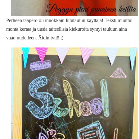
Perheen taapero oli innokkain liitutaulun käyttäjä! Teksti muuttui
monta kertaa ja uusia taiteellisia kiekuroita syntyi tauluun aina
vaan uudelleen. Äidin tyttö ;)