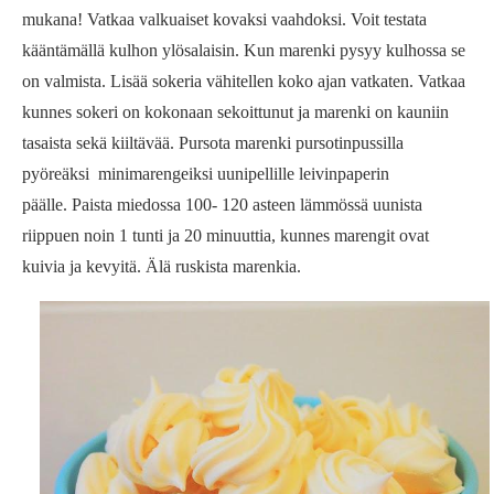
mukana! Vatkaa valkuaiset kovaksi vaahdoksi. Voit testata
kääntämällä kulhon ylösalaisin. Kun marenki pysyy kulhossa se
on valmista. Lisää sokeria vähitellen koko ajan vatkaten. Vatkaa
kunnes sokeri on kokonaan sekoittunut ja marenki on kauniin
tasaista sekä kiiltävää. Pursota marenki pursotinpussilla
pyöreäksi minimarengeiksi uunipellille leivinpaperin
päälle. Paista miedossa 100- 120 asteen lämmössä uunista
riippuen noin 1 tunti ja 20 minuuttia, kunnes marengit ovat
kuivia ja kevyitä. Älä ruskista marenkia.