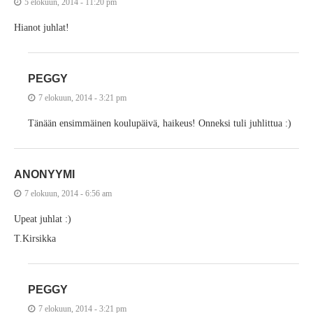
5 elokuun, 2014 - 11:20 pm
Hianot juhlat!
PEGGY
7 elokuun, 2014 - 3:21 pm
Tänään ensimmäinen koulupäivä, haikeus! Onneksi tuli juhlittua :)
ANONYYMI
7 elokuun, 2014 - 6:56 am
Upeat juhlat :)
T.Kirsikka
PEGGY
7 elokuun, 2014 - 3:21 pm