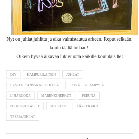
Nyt on juhlat juhlittu ja aika valmistautua arkeen. Reput selkään,
koulu täältä tullaan!
Oikein hyvää alkavaa lukuvuotta kaikille koululaisille!
DIY
HAMPURILAINEN
JUHLAT
LASTEN KANSSA KEITTIÖSSÄ
LEIVÄT JA SÄMPYLÄT
LIHARUOKA
MARENKIHERKUT
PERUNA
PIKKUSUOLAISET
SISUSTUS
TÄYTEKAKUT
TEEMAJUHLAT