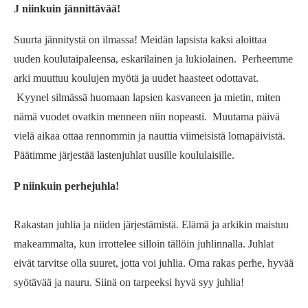
J niinkuin jännittävää!
Suurta jännitystä on ilmassa! Meidän lapsista kaksi aloittaa
uuden koulutaipaleensa, eskarilainen ja lukiolainen. Perheemme
arki muuttuu koulujen myötä ja uudet haasteet odottavat.
Kyynel silmässä huomaan lapsien kasvaneen ja mietin, miten
nämä vuodet ovatkin menneen niin nopeasti. Muutama päivä
vielä aikaa ottaa rennommin ja nauttia viimeisistä lomapäivistä.
Päätimme järjestää lastenjuhlat uusille koululaisille.
P niinkuin perhejuhla!
Rakastan juhlia ja niiden järjestämistä. Elämä ja arkikin maistuu
makeammalta, kun irrottelee silloin tällöin juhlinnalla. Juhlat
eivät tarvitse olla suuret, jotta voi juhlia. Oma rakas perhe, hyvää
syötävää ja nauru. Siinä on tarpeeksi hyvä syy juhlia!