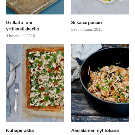
Grillattu lohi
Siikacarpaccio
yrttikastikkeella
5 toukokuun, 2026
4 kesäkuun, 2026
Kuhapiirakka
Aasialainen nyhtökana