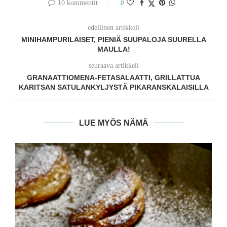
10 kommentit
0
edellinen artikkeli
MINIHAMPURILAISET, PIENIÄ SUUPALOJA SUURELLA
MAULLA!
seuraava artikkeli
GRANAATTIOMENA-FETASALAATTI, GRILLATTUA
KARITSAN SATULANKYLJYSTÄ PIKARANSKALAISILLA
LUE MYÖS NÄMÄ