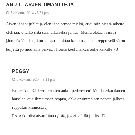
ANU T - ARJEN TIMANTTEJA
5 elokuun, 2014 - 5:53 pm
Aivan ihanat juhlat ja olen ihan samaa mieltä, ettei niin pientä aihetta
olekaan, etteikö siitä saisi aikaiseksi juhlaa. Meillä eletään samaa
jännittävää aikaa, kun kuopus aloittaa koulunsa. Uusi reppu selässä on
kuljettu jo muutama päivä… Iloista koulunalkua teille kaikille <3
PEGGY
5 elokuun, 2014 - 8:11 pm
Kiitos Anu <3 Tsemppiä teidänkin perheeseen! Meillä eskarilainen
katselee vain ihmeissään reppua, ehkä ensimmäisen päivän jälkeen
reppukin kiinnosta ;)
P.s. Arki olisi aivan liian tylsää, jos ei välillä juhlisi :D