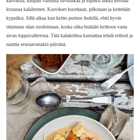
kasviksia, kaupan valmista savusiikaa ja lopuksi tilkka kermaa
kruunaa kalaliemen. Kasvikset kuoritaan, pilkotaan ja keitetään
kypsäksi. Sillä aikaa kun keitto porisee liedellä, ehtii hyvin
ottamaan siian ruodoistaan, koska siika lisätään keittoon vasta
aivan loppuvaiheessa. Tätä kalakeittoa kannattaa tehdä reilusti ja
nauttia seuraavanakin päivänä.