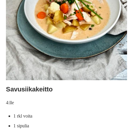
Savusiikakeitto
4:lle
1 rkl voita
1 sipulia