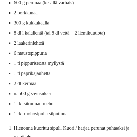
600 g perunaa (kesällä varhais)
2 porkkanaa
300 g kukkakaalia
8 dl l kalalientä (tai 8 dl vettä + 2 liemikuutiota)
2 laakerinlehteä
6 maustepippuria
1 tl pippuriseosta myllystä
1 tl paprikajauhetta
2 dl kermaa
n. 500 g savusiikaa
1 rkl sitruunan mehu
1 rkl ruohosipulia silputtuna
Hienonna kuorittu sipuli. Kuori / harjaa perunat puhtaaksi ja
paloittele