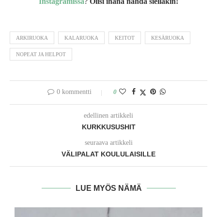
Instagramissa
?
Olisi ihana nähdä sielläkin!
ARKIRUOKA
KALARUOKA
KEITOT
KESÄRUOKA
NOPEAT JA HELPOT
0 kommentti
0
edellinen artikkeli
KURKKUSUSHIT
seuraava artikkeli
VÄLIPALAT KOULULAISILLE
LUE MYÖS NÄMÄ