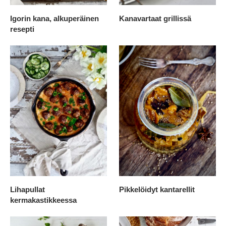
Igorin kana, alkuperäinen
Kanavartaat grillissä
resepti
Lihapullat
Pikkelöidyt kantarellit
kermakastikkeessa