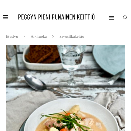
Etusivu
Arkiruoka
Savusiikakeitto