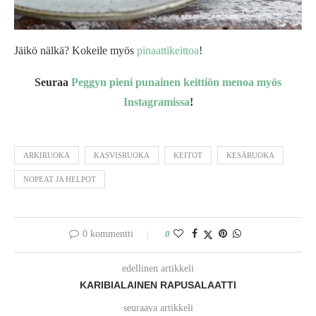
Jäikö nälkä? Kokeile myös
pinaattikeittoa
!
Seuraa
Peggyn pieni punainen keittiön menoa myös
Instagramissa
!
ARKIRUOKA
KASVISRUOKA
KEITOT
KESÄRUOKA
NOPEAT JA HELPOT
0 kommentti
0
edellinen artikkeli
KARIBIALAINEN RAPUSALAATTI
seuraava artikkeli