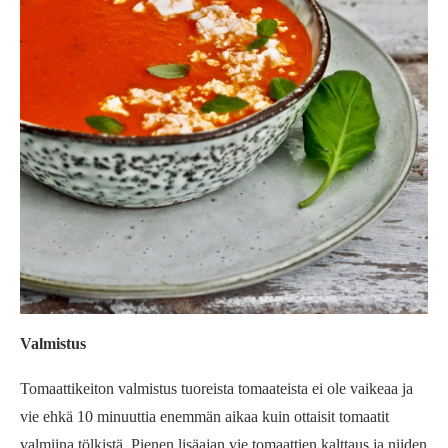
Valmistus
Tomaattikeiton valmistus tuoreista tomaateista ei ole vaikeaa ja
vie ehkä 10 minuuttia enemmän aikaa kuin ottaisit tomaatit
valmiina tölkistä. Pienen lisäajan vie tomaattien kalttaus ja niiden