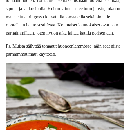
tomaatit huolen. Tomaattien seuraksi lisätään tuoretta basilikaa,
sipulia ja valkosipulia. Keiton viimeistelee tuorejuusto, joka on
maustettu auringossa kuivatuilla tomaateilla sekä pinnalle
ripotellaan hentoisesti fetaa. Kotimaiset kaunokaiset ovat pian
parhaimmillaan, joten nyt on aika laittaa kattila porisemaan.
Ps. Muista säilyttää tomaatit huoneenlämmössä, näin saat niistä
parhaimmat maut käyttöösi.