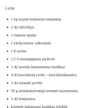
2-4:lle
1 kg kypsiä kotimaisia tomaatteja
2 rkl oliiviöljyä
2 makeaa sipulia
1 yksikyntinen valkosipuli
1 tl suolaa
1/2 tl mustapippuria myllystä
1 rkl tuoretta hienonnettua basilikaa
4 dl kasvislientä (vettä + kasvisliemikuutio)
2 rkl tomaatti pyrettä
50 g aurinkokuivattuja tomaatti tuorejuustoa
2 rkl fetajuustoa
koristele halutessasi basilikan lehdillä