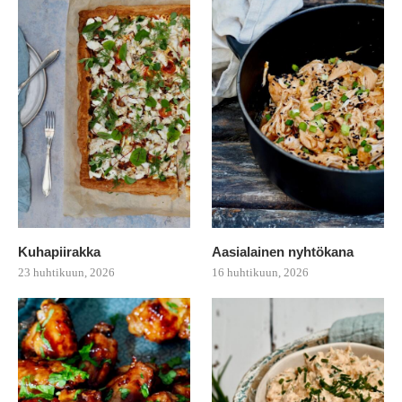
Kuhapiirakka
Aasialainen nyhtökana
23 huhtikuun, 2026
16 huhtikuun, 2026