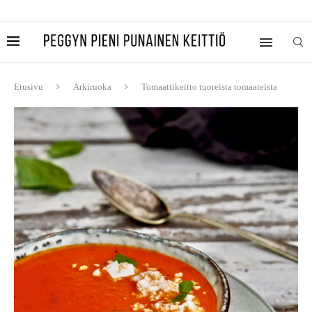
Etusivu
Arkiruoka
Tomaattikeitto tuoreista tomaateista