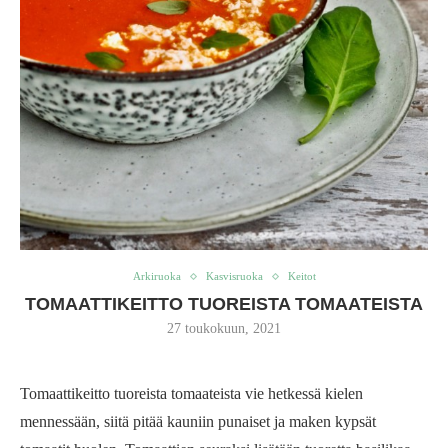
Arkiruoka
Kasvisruoka
Keitot
TOMAATTIKEITTO TUOREISTA TOMAATEISTA
27 toukokuun, 2021
Tomaattikeitto tuoreista tomaateista vie hetkessä kielen
mennessään, siitä pitää kauniin punaiset ja maken kypsät