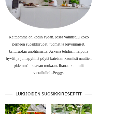
Keittiömme on kodin sydän, jossa valmistuu koko
perheen suosikkiruoat, juomat ja leivonnaiset,
brittiruokia unohtamatta. Arkena tehdään helpolla
hyvää ja juhlapyhinä pöytä katetaan kauniisti nauttien
pidemmän kaavan mukaan. Ihanaa kun tulit
vierailulle! -Peggy-
LUKIJOIDEN SUOSIKKIRESEPTIT