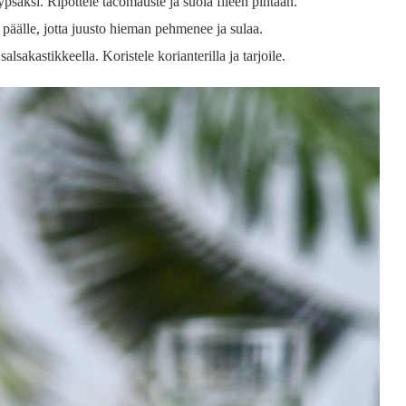
psäksi. Ripottele tacomauste ja suola fileen pintaan.
i päälle, jotta juusto hieman pehmenee ja sulaa.
alsakastikkeella. Koristele korianterilla ja tarjoile.