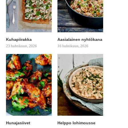
Kuhapiirakka
Aasialainen nyhtökana
23 huhtikuun, 2026
16 huhtikuun, 2026
Hunajasiivet
Helppo lohimousse