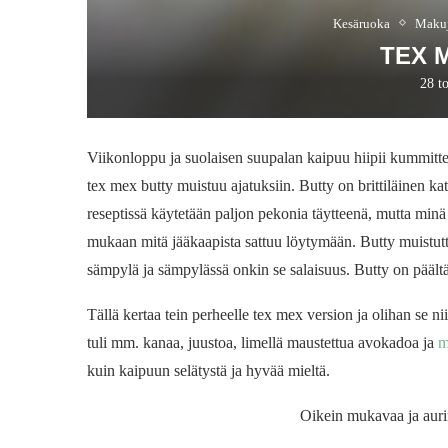
Kesäruoka
Makuj
TEX 
28 t
Viikonloppu ja suolaisen suupalan kaipuu hiipii kummitte
tex mex butty muistuu ajatuksiin. Butty on brittiläinen k
reseptissä käytetään paljon pekonia täytteenä, mutta minä
mukaan mitä jääkaapista sattuu löytymään. Butty muistutta
sämpylä ja sämpylässä onkin se salaisuus. Butty on päältä
Tällä kertaa tein perheelle tex mex version ja olihan se ni
tuli mm. kanaa, juustoa, limellä maustettua avokadoa ja
m
kuin kaipuun selätystä ja hyvää mieltä.
Oikein mukavaa ja auri