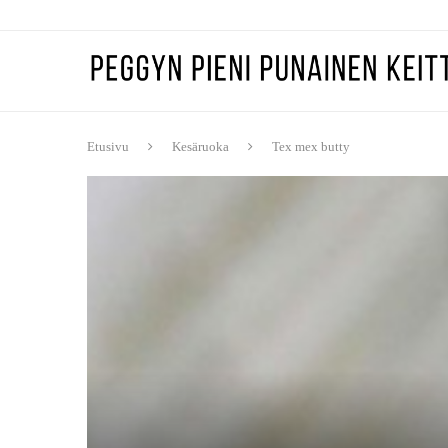
Etusivu
Kesäruoka
Tex mex butty