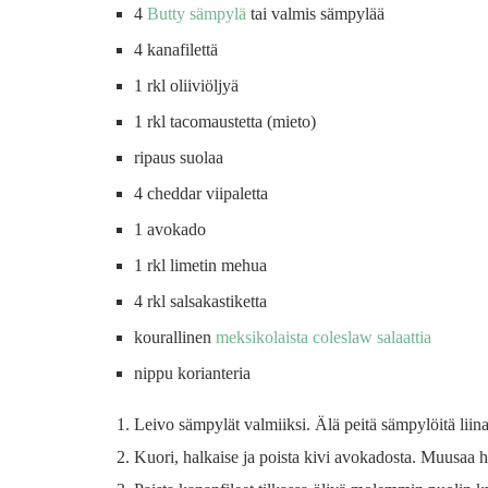
4
Butty sämpylä
tai valmis sämpylää
4 kanafilettä
1 rkl oliiviöljyä
1 rkl tacomaustetta (mieto)
ripaus suolaa
4 cheddar viipaletta
1 avokado
1 rkl limetin mehua
4 rkl salsakastiketta
kourallinen
meksikolaista coleslaw salaattia
nippu korianteria
Leivo sämpylät valmiiksi. Älä peitä sämpylöitä liina
Kuori, halkaise ja poista kivi avokadosta. Muusaa h