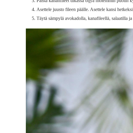
Paista kananfileet tilkassa öljyä molemmin puolin ky
Asettele juusto fileen päälle. Asettele kansi hetkeks
Täytä sämpylä avokadolla, kanafileellä, salaatilla ja s