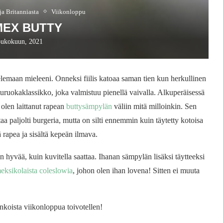
a Britanniasta
Viikonloppu
MEX BUTTY
oukokuun, 2021
lemaan mieleeni. Onneksi fiilis katoaa saman tien kun herkullinen
aturuokaklassikko, joka valmistuu pienellä vaivalla. Alkuperäisessä
 olen laittanut rapean
buttysämpylän
väliin mitä milloinkin. Sen
a paljolti burgeria, mutta on silti ennemmin kuin täytetty kotoisa
 rapea ja sisältä kepeän ilmava.
in hyvää, kuin kuvitella saattaa. Ihanan sämpylän lisäksi täytteeksi
eksikolaista coleslowia
, johon olen ihan lovena! Sitten ei muuta
nkoista viikonloppua toivotellen!