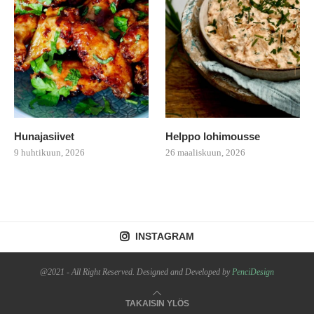
Hunajasiivet
Helppo lohimousse
9 huhtikuun, 2026
26 maaliskuun, 2026
INSTAGRAM
@2021 - All Right Reserved. Designed and Developed by
PenciDesign
TAKAISIN YLÖS