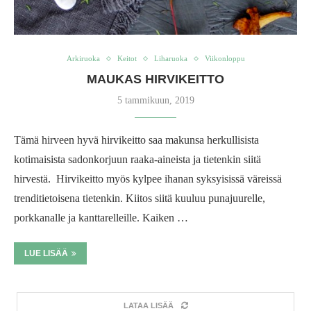
Arkiruoka
Keitot
Liharuoka
Viikonloppu
MAUKAS HIRVIKEITTO
5 tammikuun, 2019
Tämä hirveen hyvä hirvikeitto saa makunsa herkullisista
kotimaisista sadonkorjuun raaka-aineista ja tietenkin siitä
hirvestä. Hirvikeitto myös kylpee ihanan syksyisissä väreissä
trenditietoisena tietenkin. Kiitos siitä kuuluu punajuurelle,
porkkanalle ja kanttarelleille. Kaiken …
LUE LISÄÄ
LATAA LISÄÄ