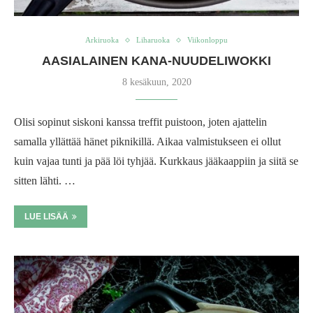
Arkiruoka
Liharuoka
Viikonloppu
AASIALAINEN KANA-NUUDELIWOKKI
8 kesäkuun, 2020
Olisi sopinut siskoni kanssa treffit puistoon, joten ajattelin
samalla yllättää hänet piknikillä. Aikaa valmistukseen ei ollut
kuin vajaa tunti ja pää löi tyhjää. Kurkkaus jääkaappiin ja siitä se
sitten lähti. …
LUE LISÄÄ