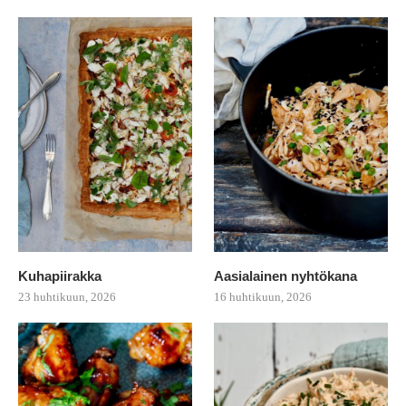
Kuhapiirakka
Aasialainen nyhtökana
23 huhtikuun, 2026
16 huhtikuun, 2026