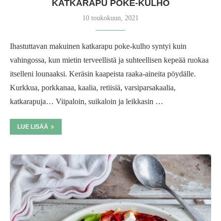
KATKARAPU POKE-KULHO
10 toukokuun, 2021
Ihastuttavan makuinen katkarapu poke-kulho syntyi kuin
vahingossa, kun mietin terveellistä ja suhteellisen kepeää ruokaa
itselleni lounaaksi. Keräsin kaapeista raaka-aineita pöydälle.
Kurkkua, porkkanaa, kaalia, retiisiä, varsiparsakaalia,
katkarapuja… Viipaloin, suikaloin ja leikkasin …
LUE LISÄÄ